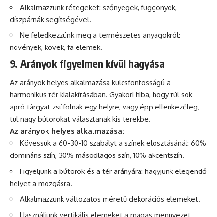
Alkalmazzunk rétegeket: szőnyegek, függönyök,
díszpárnák segítségével.
Ne feledkezzünk meg a természetes anyagokról:
növények
, kövek, fa elemek.
9. Arányok figyelmen kívül hagyása
Az arányok helyes alkalmazása kulcsfontosságú a
harmonikus tér kialakításában. Gyakori hiba, hogy túl sok
apró tárgyat zsúfolnak egy helyre, vagy épp ellenkezőleg,
túl nagy bútorokat választanak kis terekbe.
Az arányok helyes alkalmazása:
Kövessük a 60-30-10 szabályt a színek elosztásánál: 60%
domináns szín, 30% másodlagos szín, 10% akcentszín.
Figyeljünk a bútorok és a tér arányára: hagyjunk elegendő
helyet a mozgásra.
Alkalmazzunk változatos méretű dekorációs elemeket.
Használjunk vertikális elemeket a magas mennyezet