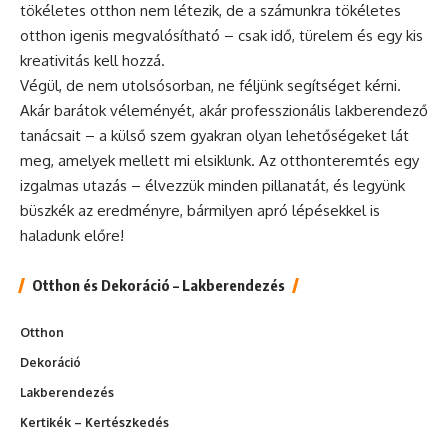
tökéletes otthon nem létezik, de a számunkra tökéletes
otthon igenis megvalósítható – csak idő, türelem és egy kis
kreativitás kell hozzá.
Végül, de nem utolsósorban, ne féljünk segítséget kérni.
Akár barátok véleményét, akár professzionális lakberendező
tanácsait – a külső szem gyakran olyan lehetőségeket lát
meg, amelyek mellett mi elsiklunk. Az otthonteremtés egy
izgalmas utazás – élvezzük minden pillanatát, és legyünk
büszkék az eredményre, bármilyen apró lépésekkel is
haladunk előre!
Otthon és Dekoráció – Lakberendezés
Otthon
Dekoráció
Lakberendezés
Kertikék – Kertészkedés