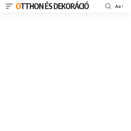
OTTHON ÉS DEKORÁCIÓ
Aa
Font
Resizer