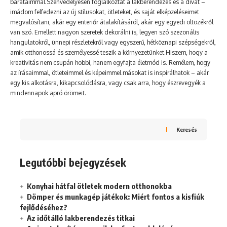
barátaimmal.Szenvedélyesen foglalkoztat a lakberendezés és a divat –
imádom felfedezni az új stílusokat, ötleteket, és saját elképzeléseimet
megvalósítani, akár egy enteriőr átalakításáról, akár egy egyedi öltözékről
van szó. Emellett nagyon szeretek dekorálni is, legyen szó szezonális
hangulatokról, ünnepi részletekről vagy egyszerű, hétköznapi szépségekről,
amik otthonossá és személyessé teszik a környezetünket.Hiszem, hogy a
kreativitás nem csupán hobbi, hanem egyfajta életmód is. Remélem, hogy
az írásaimmal, ötleteimmel és képeimmel másokat is inspirálhatok – akár
egy kis alkotásra, kikapcsolódásra, vagy csak arra, hogy észrevegyék a
mindennapok apró örömeit.
Keresés
Legutóbbi bejegyzések
Konyhai hátfal ötletek modern otthonokba
Dömper és munkagép játékok: Miért fontos a kisfiúk
fejlődéséhez?
Az időtálló lakberendezés titkai