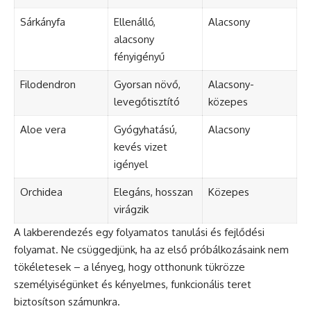
Sárkányfa
Ellenálló,
Alacsony
alacsony
fényigényű
Filodendron
Gyorsan növő,
Alacsony-
levegőtisztító
közepes
Aloe vera
Gyógyhatású,
Alacsony
kevés vizet
igényel
Orchidea
Elegáns, hosszan
Közepes
virágzik
A lakberendezés egy folyamatos tanulási és fejlődési
folyamat. Ne csüggedjünk, ha az első próbálkozásaink nem
tökéletesek – a lényeg, hogy otthonunk tükrözze
személyiségünket és kényelmes, funkcionális teret
biztosítson számunkra.