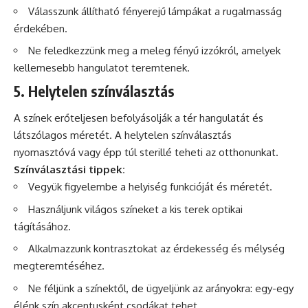
Válasszunk állítható fényerejű lámpákat a rugalmasság
érdekében.
Ne feledkezzünk meg a meleg fényű izzókról, amelyek
kellemesebb hangulatot teremtenek.
5. Helytelen színválasztás
A színek erőteljesen befolyásolják a tér hangulatát és
látszólagos méretét. A helytelen színválasztás
nyomasztóvá vagy épp túl sterillé teheti az otthonunkat.
Színválasztási tippek:
Vegyük figyelembe a helyiség funkcióját és méretét.
Használjunk világos színeket a kis terek optikai
tágításához.
Alkalmazzunk kontrasztokat az érdekesség és mélység
megteremtéséhez.
Ne féljünk a színektől, de ügyeljünk az arányokra: egy-egy
élénk szín akcentusként csodákat tehet.