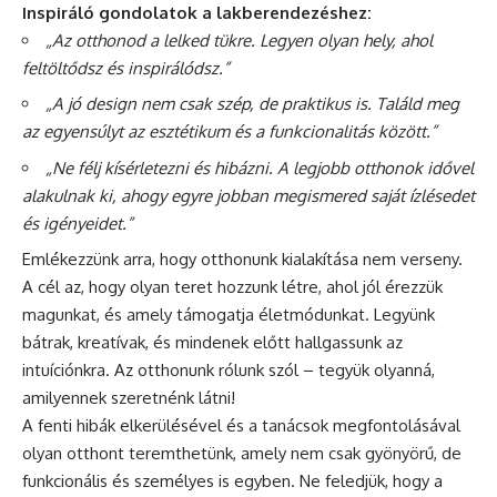
Inspiráló gondolatok a lakberendezéshez:
„Az otthonod a lelked tükre. Legyen olyan hely, ahol
feltöltődsz és inspirálódsz.”
„A jó design nem csak szép, de praktikus is. Találd meg
az egyensúlyt az esztétikum és a funkcionalitás között.”
„Ne félj kísérletezni és hibázni. A legjobb otthonok idővel
alakulnak ki, ahogy egyre jobban megismered saját ízlésedet
és igényeidet.”
Emlékezzünk arra, hogy otthonunk kialakítása nem verseny.
A cél az, hogy olyan teret hozzunk létre, ahol jól érezzük
magunkat, és amely támogatja életmódunkat. Legyünk
bátrak, kreatívak, és mindenek előtt hallgassunk az
intuíciónkra. Az otthonunk rólunk szól – tegyük olyanná,
amilyennek szeretnénk látni!
A fenti hibák elkerülésével és a tanácsok megfontolásával
olyan otthont teremthetünk, amely nem csak gyönyörű, de
funkcionális és személyes is egyben. Ne feledjük, hogy a