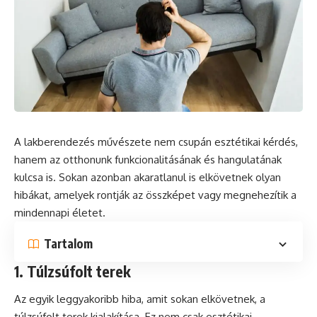
A lakberendezés művészete nem csupán esztétikai kérdés,
hanem az otthonunk funkcionalitásának és hangulatának
kulcsa is. Sokan azonban akaratlanul is elkövetnek olyan
hibákat, amelyek rontják az összképet vagy megnehezítik a
mindennapi életet.
Tartalom
1. Túlzsúfolt terek
Az egyik leggyakoribb hiba, amit sokan elkövetnek, a
túlzsúfolt terek kialakítása. Ez nem csak esztétikai