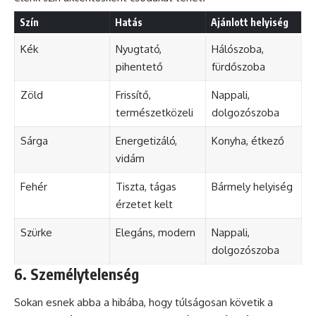
Szín
Hatás
Ajánlott helyiség
Kék
Nyugtató,
Hálószoba,
pihentető
fürdőszoba
Zöld
Frissítő,
Nappali
,
természetközeli
dolgozószoba
Sárga
Energetizáló,
Konyha
, étkező
vidám
Fehér
Tiszta, tágas
Bármely helyiség
érzetet kelt
Szürke
Elegáns, modern
Nappali,
dolgozószoba
6. Személytelenség
Sokan esnek abba a hibába, hogy túlságosan követik a