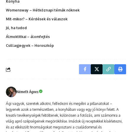
Konyha
Womensway – Hétköznapi témák nőknek
Mit-mikor? – Kérdések és válaszok
Jó, ha tudod
Álmoktitkai – álomfejtés
Csillagjegyek – Horoszkóp
Németh Ágnes
Ági vagyok, szeretek alkotni, felfedezni és megélni a pillanatokat –
legyenek azok a természetben, a konyhában vagy egy jó könyv felett. A
kreatív tevékenységek feltöltenek, különösen a fotózás, ami számomra a
világ apró szépségeinek megörökítése. Imádok új receptekkel kísérletezni,
és az elkészült finomságokat megosztani a családommal és