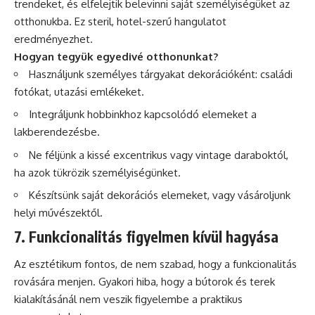
trendeket, és elfelejtik belevinni saját személyiségüket az
otthonukba. Ez steril, hotel-szerű hangulatot
eredményezhet.
Hogyan tegyük egyedivé otthonunkat?
Használjunk személyes tárgyakat dekorációként: családi
fotókat, utazási emlékeket.
Integráljunk hobbinkhoz kapcsolódó elemeket a
lakberendezésbe.
Ne féljünk a kissé excentrikus vagy vintage daraboktól,
ha azok tükrözik személyiségünket.
Készítsünk saját dekorációs elemeket, vagy vásároljunk
helyi művészektől.
7. Funkcionalitás figyelmen kívül hagyása
Az esztétikum fontos, de nem szabad, hogy a funkcionalitás
rovására menjen. Gyakori hiba, hogy a bútorok és terek
kialakításánál nem veszik figyelembe a praktikus