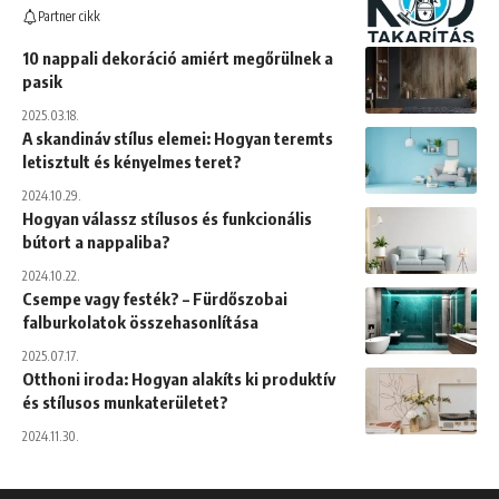
Partner cikk
10 nappali dekoráció amiért megőrülnek a
pasik
2025.03.18.
A skandináv stílus elemei: Hogyan teremts
letisztult és kényelmes teret?
2024.10.29.
Hogyan válassz stílusos és funkcionális
bútort a nappaliba?
2024.10.22.
Csempe vagy festék? – Fürdőszobai
falburkolatok összehasonlítása
2025.07.17.
Otthoni iroda: Hogyan alakíts ki produktív
és stílusos munkaterületet?
2024.11.30.