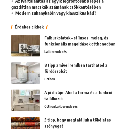
Az ivartalanítás az egyik legfontosabb lépés a
gazdátlan macskák számának csökkentésében
Modern zuhanykabin vagy klasszikus kád?
Érdekes cikkek
Falburkolatok – stílusos, meleg, és
funkcionális megoldások otthonodban
Lakberendezés
8 tipp amivel rendben tarthatod a
fürdőszobát
Otthon
A jó dizájn: Ahol a forma és a funkció
találkozik.
Otthon
Lakberendezés
5 tipp, hogy megtaláljuk a tökéletes
szőnyeget