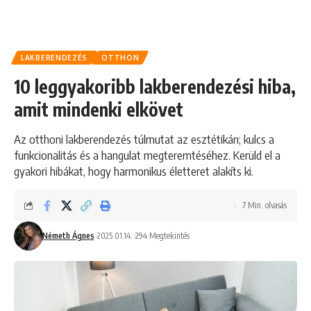
LAKBERENDEZÉS
OTTHON
10 leggyakoribb lakberendezési hiba,
amit mindenki elkövet
Az otthoni lakberendezés túlmutat az esztétikán; kulcs a
funkcionalitás és a hangulat megteremtéséhez. Kerüld el a
gyakori hibákat, hogy harmonikus életteret alakíts ki.
7 Min. olvasás
Németh Ágnes
2025.01.14.
294 Megtekintés