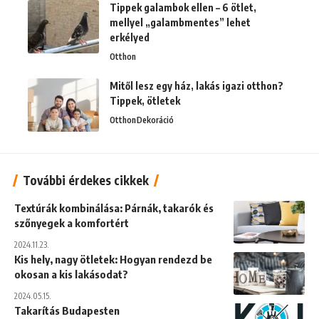
Tippek galambok ellen – 6 ötlet,
mellyel „galambmentes” lehet
erkélyed
Otthon
Mitől lesz egy ház, lakás igazi otthon?
Tippek, ötletek
Otthon
Dekoráció
További érdekes cikkek
Textúrák kombinálása: Párnák, takarók és
szőnyegek a komfortért
2024.11.23.
Kis hely, nagy ötletek: Hogyan rendezd be
okosan a kis lakásodat?
2024.05.15.
Takarítás Budapesten