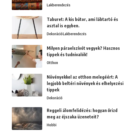
Lakberendezés
Taburet: A kis bútor, ami lábtartó és
asztal is egyben.
Dekoráció
Lakberendezés
Milyen páraelszívót vegyek? Hasznos
tippek és tudnivalók!
Otthon
Növényekkel az otthon melegéért: A
legjobb beltéri növények és elhelyezési
tippek
Dekoráció
Reggeli álomfelidézés: hogyan őrizd
meg az éjszaka üzeneteit?
Hobbi