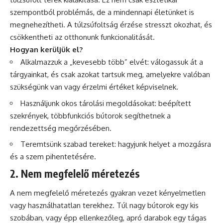
szempontból problémás, de a mindennapi életünket is
megnehezítheti. A túlzsúfoltság érzése stresszt okozhat, és
csökkentheti az otthonunk funkcionalitását.
Hogyan kerüljük el?
Alkalmazzuk a „kevesebb több” elvét: válogassuk át a
tárgyainkat, és csak azokat tartsuk meg, amelyekre valóban
szükségünk van vagy érzelmi értéket képviselnek.
Használjunk okos tárolási megoldásokat: beépített
szekrények, többfunkciós bútorok segíthetnek a
rendezettség megőrzésében.
Teremtsünk szabad tereket: hagyjunk helyet a mozgásra
és a szem pihentetésére.
2. Nem megfelelő méretezés
A nem megfelelő méretezés gyakran vezet kényelmetlen
vagy használhatatlan terekhez. Túl nagy bútorok egy kis
szobában, vagy épp ellenkezőleg, apró darabok egy tágas