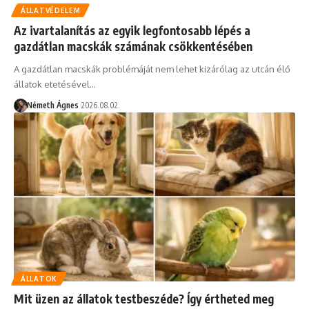
ÁLLATVÉDELEM
Az ivartalanítás az egyik legfontosabb lépés a
gazdátlan macskák számának csökkentésében
A gazdátlan macskák problémáját nem lehet kizárólag az utcán élő
állatok etetésével…
Németh Ágnes
2026.08.02.
ÁLLATOK
Mit üzen az állatok testbeszéde? Így értheted meg