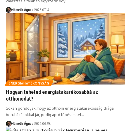
választás általában egyszerű: egy…
Németh Ágnes
2026.07.14.
ENERGIAHATÉKONYSÁG
Hogyan teheted energiatakarékosabbá az
otthonodat?
Sokan gondolják, hogy az otthoni energiatakarékosság drága
beruházásokkal jár, pedig apró lépésekkel…
Németh Ágnes
2026.06.29.