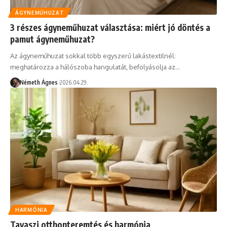
ÁGYNEMŰHUZAT
3 részes ágyneműhuzat választása: miért jó döntés a
pamut ágyneműhuzat?
Az ágyneműhuzat sokkal több egyszerű lakástextilnél:
meghatározza a hálószoba hangulatát, befolyásolja az…
Németh Ágnes
2026.04.29.
HARMÓNIA
Tavaszi otthonteremtés és harmónia