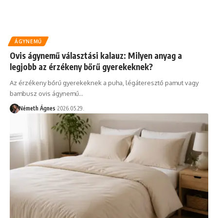
ÁGYNEMŰ
Ovis ágynemű választási kalauz: Milyen anyag a
legjobb az érzékeny bőrű gyerekeknek?
Az érzékeny bőrű gyerekeknek a puha, légáteresztő pamut vagy
bambusz ovis ágynemű…
Németh Ágnes
2026.05.29.