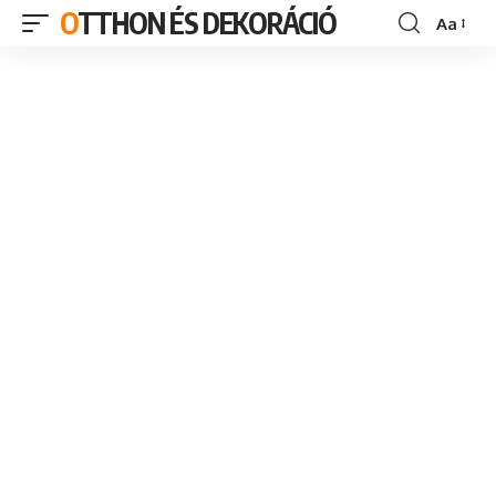
OTTHON ÉS DEKORÁCIÓ
Aa
Font
Resizer