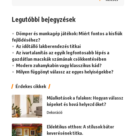
Legutóbbi bejegyzések
Dömper és munkagép játékok: Miért fontos a kisfiúk
fejlődéséhez?
Az időtálló lakberendezés titkai
Az ivartalanítás az egyik legfontosabb lépés a
gazdátlan macskák számának csökkentésében
Modern zuhanykabin vagy klasszikus kád?
Milyen függönyt válassz az egyes helyiségekbe?
Érdekes cikkek
Műalkotások a falakon: Hogyan válassz
képeket és hová helyezd őket?
Dekoráció
Eklektikus otthon: A stílusok bátor
keverésének titka.