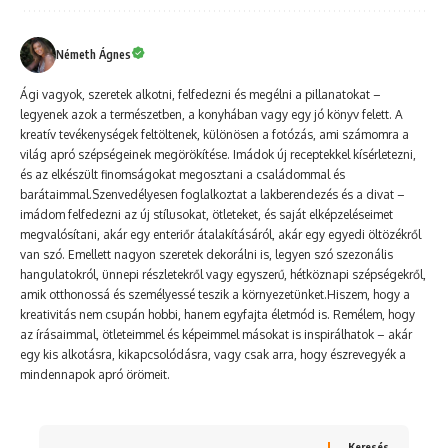
Németh Ágnes
Ági vagyok, szeretek alkotni, felfedezni és megélni a pillanatokat –
legyenek azok a természetben, a konyhában vagy egy jó könyv felett. A
kreatív tevékenységek feltöltenek, különösen a fotózás, ami számomra a
világ apró szépségeinek megörökítése. Imádok új receptekkel kísérletezni,
és az elkészült finomságokat megosztani a családommal és
barátaimmal.Szenvedélyesen foglalkoztat a lakberendezés és a divat –
imádom felfedezni az új stílusokat, ötleteket, és saját elképzeléseimet
megvalósítani, akár egy enteriőr átalakításáról, akár egy egyedi öltözékről
van szó. Emellett nagyon szeretek dekorálni is, legyen szó szezonális
hangulatokról, ünnepi részletekről vagy egyszerű, hétköznapi szépségekről,
amik otthonossá és személyessé teszik a környezetünket.Hiszem, hogy a
kreativitás nem csupán hobbi, hanem egyfajta életmód is. Remélem, hogy
az írásaimmal, ötleteimmel és képeimmel másokat is inspirálhatok – akár
egy kis alkotásra, kikapcsolódásra, vagy csak arra, hogy észrevegyék a
mindennapok apró örömeit.
Keresés