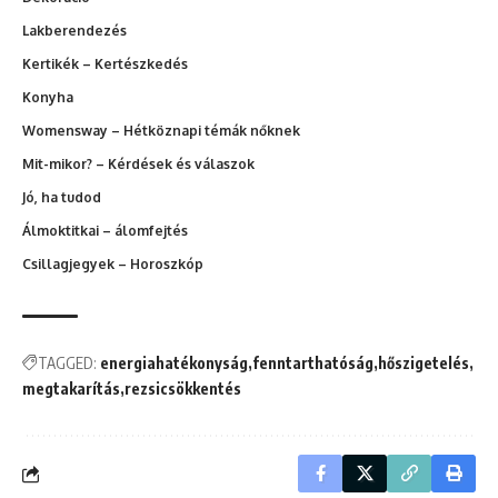
Lakberendezés
Kertikék – Kertészkedés
Konyha
Womensway – Hétköznapi témák nőknek
Mit-mikor? – Kérdések és válaszok
Jó, ha tudod
Álmoktitkai – álomfejtés
Csillagjegyek – Horoszkóp
TAGGED:
energiahatékonyság
fenntarthatóság
hőszigetelés
megtakarítás
rezsicsökkentés