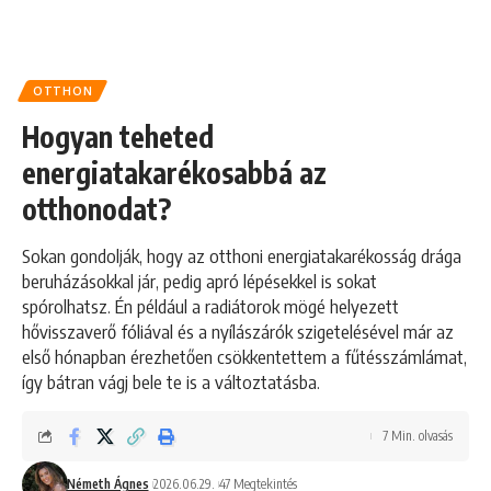
OTTHON
Hogyan teheted
energiatakarékosabbá az
otthonodat?
Sokan gondolják, hogy az otthoni energiatakarékosság drága
beruházásokkal jár, pedig apró lépésekkel is sokat
spórolhatsz. Én például a radiátorok mögé helyezett
hővisszaverő fóliával és a nyílászárók szigetelésével már az
első hónapban érezhetően csökkentettem a fűtésszámlámat,
így bátran vágj bele te is a változtatásba.
7 Min. olvasás
Németh Ágnes
2026.06.29.
47 Megtekintés