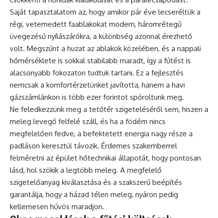
Saját tapasztalatom az, hogy amikor pár éve lecseréltük a
régi, vetemedett faablakokat modern, háromrétegű
üvegezésű nyílászárókra, a különbség azonnal érezhető
volt. Megszűnt a huzat az ablakok közelében, és a nappali
hőmérséklete is sokkal stabilabb maradt, így a fűtést is
alacsonyabb fokozaton tudtuk tartani. Ez a fejlesztés
nemcsak a komfortérzetünket javította, hanem a havi
gázszámlánkon is több ezer forintot spóroltunk meg.
Ne feledkezzünk meg a tetőtér szigeteléséről sem, hiszen a
meleg levegő felfelé száll, és ha a födém nincs
megfelelően fedve, a befektetett energia nagy része a
padláson keresztül távozik. Érdemes szakemberrel
felméretni az épület hőtechnikai állapotát, hogy pontosan
lásd, hol szökik a legtöbb meleg. A megfelelő
szigetelőanyag kiválasztása és a szakszerű beépítés
garantálja, hogy a házad télen meleg, nyáron pedig
kellemesen hűvös maradjon.