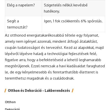
Elég a napelem?
Szigetelés nélkül kevésbé
hatékony.
Segít a
Igen, 1 fok csökkentés 6% spórolás.
termosztát?
Az otthonod energiatakarékosabbá tétele egy folyamat,
amely nem igényel azonnali, mindent átfogó átalakítást,
csupán tudatosságot és tervezést. Kezd az alapokkal, majd
lépésről lépésre haladj a technológiai fejlesztések felé,
figyelve arra, hogy a befektetéseid a lehető leghamarabb
megtérüljenek. Ezzel nemcsak a havi kiadásaidat faraghatod
le, de egy kényelmesebb és fenntarthatóbb életteret is
teremthetsz magadnak és a családodnak.
Otthon és Dekoráció – Lakberendezés
Otthon
Dekoráció