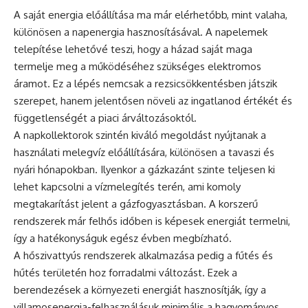
A saját energia előállítása ma már elérhetőbb, mint valaha,
különösen a napenergia hasznosításával. A napelemek
telepítése lehetővé teszi, hogy a házad saját maga
termelje meg a működéséhez szükséges elektromos
áramot. Ez a lépés nemcsak a rezsicsökkentésben játszik
szerepet, hanem jelentősen növeli az ingatlanod értékét és
függetlenségét a piaci árváltozásoktól.
A napkollektorok szintén kiváló megoldást nyújtanak a
használati melegvíz előállítására, különösen a tavaszi és
nyári hónapokban. Ilyenkor a gázkazánt szinte teljesen ki
lehet kapcsolni a vízmelegítés terén, ami komoly
megtakarítást jelent a gázfogyasztásban. A korszerű
rendszerek már felhős időben is képesek energiát termelni,
így a hatékonyságuk egész évben megbízható.
A hőszivattyús rendszerek alkalmazása pedig a fűtés és
hűtés területén hoz forradalmi változást. Ezek a
berendezések a környezeti energiát hasznosítják, így a
villamosenergia-felhasználásuk minimális a hagyományos