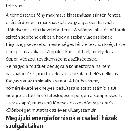
tele van.
A természetes fény maximális kihasználása szintén fontos,
ezért érdemes a munkaasztalt vagy a gyakran használt
ülőhelyeket ablak közelébe tenni. A világos falak és bútorok
szintén segítenek abban, hogy a szoba világosabbnak
tűnjön, így kevesebb mesterséges fényre lesz szükség. Este
pedig csak azokat a lámpákat kapcsold fel, amelyek az
éppen végzett tevékenységhez szükségesek.
Ne hagyd a töltőket bedugva a konnektorba, ha nem
használod őket, mert ezek az eszközök terhelés nélkül is
fogyasztanak minimális áramot. A hűtőszekrény
hőmérsékletének helyes beállítása is sokat számít: a túl
hidegre állított hűtő feleslegesen pörgeti a kompresszort.
Ezek az apró, rutinszerű lépések összeadódva jelentős
különbséget mutatnak az éves villanyszámlán.
Megújuló energiaforrások a családi házak
szolgálatában