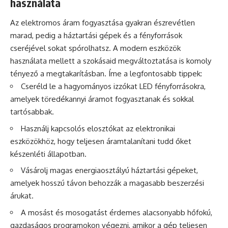
használata
Az elektromos áram fogyasztása gyakran észrevétlen
marad, pedig a háztartási gépek és a fényforrások
cseréjével sokat spórolhatsz. A modern eszközök
használata mellett a szokásaid megváltoztatása is komoly
tényező a megtakarításban. Íme a legfontosabb tippek:
Cseréld le a hagyományos izzókat LED fényforrásokra,
amelyek töredékannyi áramot fogyasztanak és sokkal
tartósabbak.
Használj kapcsolós elosztókat az elektronikai
eszközökhöz, hogy teljesen áramtalanítani tudd őket
készenléti állapotban.
Vásárolj magas energiaosztályú háztartási gépeket,
amelyek hosszú távon behozzák a magasabb beszerzési
árukat.
A mosást és mosogatást érdemes alacsonyabb hőfokú,
gazdaságos programokon végezni, amikor a gép teljesen