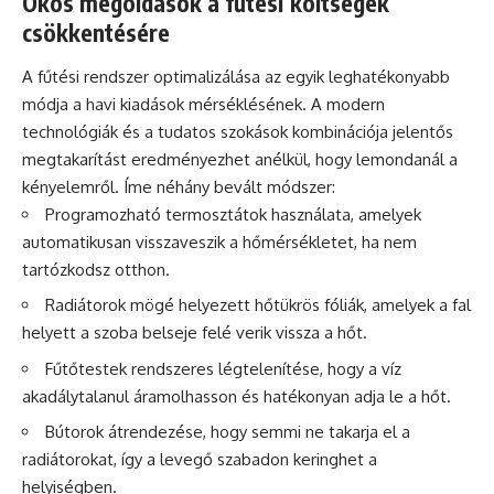
Okos megoldások a fűtési költségek
csökkentésére
A fűtési rendszer optimalizálása az egyik leghatékonyabb
módja a havi kiadások mérséklésének. A modern
technológiák és a tudatos szokások kombinációja jelentős
megtakarítást eredményezhet anélkül, hogy lemondanál a
kényelemről. Íme néhány bevált módszer:
Programozható termosztátok használata, amelyek
automatikusan visszaveszik a hőmérsékletet, ha nem
tartózkodsz otthon.
Radiátorok mögé helyezett hőtükrös fóliák, amelyek a fal
helyett a szoba belseje felé verik vissza a hőt.
Fűtőtestek rendszeres légtelenítése, hogy a víz
akadálytalanul áramolhasson és hatékonyan adja le a hőt.
Bútorok átrendezése, hogy semmi ne takarja el a
radiátorokat, így a levegő szabadon keringhet a
helyiségben.