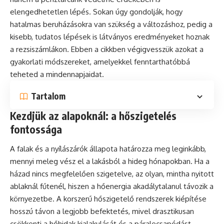
elengedhetetlen lépés. Sokan úgy gondolják, hogy
hatalmas beruházásokra van szükség a változáshoz, pedig a
kisebb, tudatos lépések is látványos eredményeket hoznak
a rezsiszámlákon. Ebben a cikkben végigvesszük azokat a
gyakorlati módszereket, amelyekkel fenntarthatóbbá
teheted a mindennapjaidat.
Tartalom
Kezdjük az alapoknál: a hőszigetelés
fontossága
A falak és a nyílászárók állapota határozza meg leginkább,
mennyi meleg vész el a lakásból a hideg hónapokban. Ha a
házad nincs megfelelően szigetelve, az olyan, mintha nyitott
ablaknál fűtenél, hiszen a hőenergia akadálytalanul távozik a
környezetbe. A korszerű hőszigetelő rendszerek kiépítése
hosszú távon a legjobb befektetés, mivel drasztikusan
csökkenti a hőhidak kialakulását és a páralecsapódást.