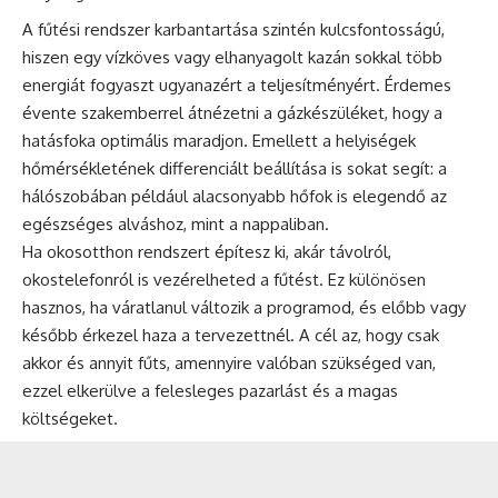
A fűtési rendszer karbantartása szintén kulcsfontosságú,
hiszen egy vízköves vagy elhanyagolt kazán sokkal több
energiát fogyaszt ugyanazért a teljesítményért. Érdemes
évente szakemberrel átnézetni a gázkészüléket, hogy a
hatásfoka optimális maradjon. Emellett a helyiségek
hőmérsékletének differenciált beállítása is sokat segít: a
hálószobában például alacsonyabb hőfok is elegendő az
egészséges alváshoz, mint a nappaliban.
Ha okosotthon rendszert építesz ki, akár távolról,
okostelefonról is vezérelheted a fűtést. Ez különösen
hasznos, ha váratlanul változik a programod, és előbb vagy
később érkezel haza a tervezettnél. A cél az, hogy csak
akkor és annyit fűts, amennyire valóban szükséged van,
ezzel elkerülve a felesleges pazarlást és a magas
költségeket.