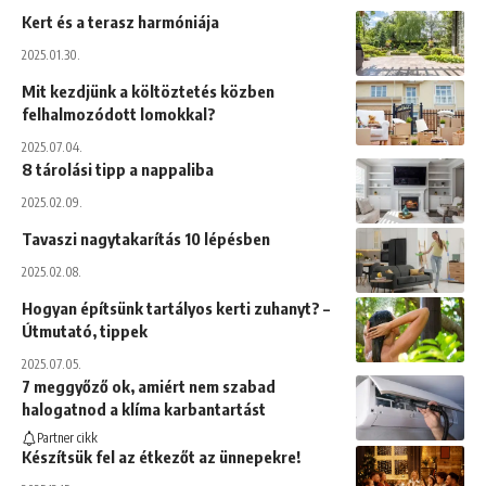
Kert és a terasz harmóniája
2025.01.30.
Mit kezdjünk a költöztetés közben
felhalmozódott lomokkal?
2025.07.04.
8 tárolási tipp a nappaliba
2025.02.09.
Tavaszi nagytakarítás 10 lépésben
2025.02.08.
Hogyan építsünk tartályos kerti zuhanyt? –
Útmutató, tippek
2025.07.05.
7 meggyőző ok, amiért nem szabad
halogatnod a klíma karbantartást
Partner cikk
Készítsük fel az étkezőt az ünnepekre!