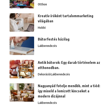
Otthon
Kreatív íróként tartalommarketing
világában
Hobbi
Bútorfestés házilag
Lakberendezés
Antik bútorok: Egy darab történelem az
otthonodban.
Dekoráció
Lakberendezés
Nagyanyád fotelje menőbb, mint a tiéd:
így mixeld a lomizott kincseket a
modern dizájnnal
Lakberendezés