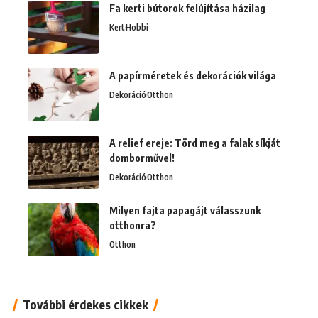
Fa kerti bútorok felújítása házilag
Kert
Hobbi
A papírméretek és dekorációk világa
Dekoráció
Otthon
A relief ereje: Törd meg a falak síkját
domborművel!
Dekoráció
Otthon
Milyen fajta papagájt válasszunk
otthonra?
Otthon
További érdekes cikkek