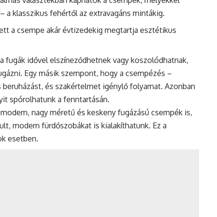
talmas választékban kaphatók a csempék, melyekkel
 – a klasszikus fehértől az extravagáns mintákig.
lett a csempe akár évtizedekig megtartja esztétikus
a fugák idővel elszíneződhetnek vagy koszolódhatnak,
afugázni. Egy másik szempont, hogy a csempézés –
s beruházást, és szakértelmet igénylő folyamat. Azonban
t spórolhatunk a fenntartásán.
 modern, nagy méretű és keskeny fugázású csempék is,
tult, modern fürdőszobákat is kialakíthatunk. Ez a
ok esetben.