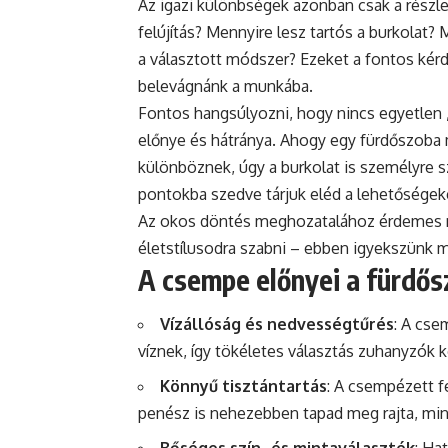
Az igazi különbségek azonban csak a részle
felújítás? Mennyire lesz tartós a burkolat?
a választott módszer? Ezeket a fontos kér
belevágnánk a munkába.
Fontos hangsúlyozni, hogy nincs egyetlen 
előnye és hátránya. Ahogy egy fürdőszoba m
különböznek, úgy a burkolat is személyre s
pontokba szedve tárjuk eléd a lehetőségek
Az okos döntés meghozatalához érdemes min
életstílusodra szabni – ebben igyekszünk m
A csempe előnyei a fürdő
Vízállóság és nedvességtűrés
: A cse
víznek, így tökéletes választás zuhanyzók 
Könnyű tisztántartás
: A csempézett f
penész is nehezebben tapad meg rajta, mi