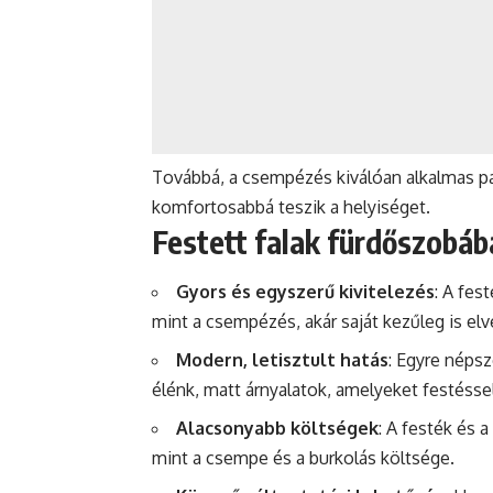
Továbbá, a csempézés kiválóan alkalmas pa
komfortosabbá teszik a helyiséget.
Festett falak fürdőszobába
Gyors és egyszerű kivitelezés
: A fe
mint a csempézés, akár saját kezűleg is el
Modern, letisztult hatás
: Egyre népsz
élénk, matt árnyalatok, amelyeket festéss
Alacsonyabb költségek
: A festék és 
mint a csempe és a burkolás költsége.