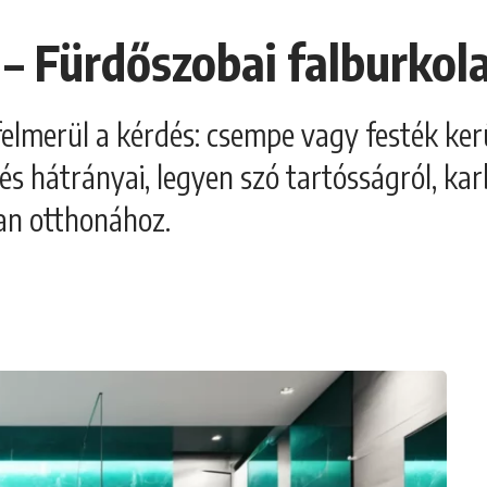
– Fürdőszobai falburkol
felmerül a kérdés: csempe vagy festék ker
 hátrányai, legyen szó tartósságról, kar
ban otthonához.