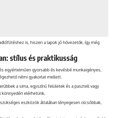
dlófűtéshez is, hiszen a lapok jó hővezetők, így még
n: stílus és praktikusság
stés egyértelműen gyorsabb és kevésbé munkaigényes,
végezhető némi gyakorlat mellett.
erűbbek a sima, egyszínű felületek és a pasztell vagy
el könnyedén elérhetünk.
a szükséges eszközök általában lényegesen olcsóbbak,