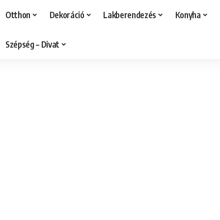
Otthon
Dekoráció
Lakberendezés
Konyha
Szépség – Divat