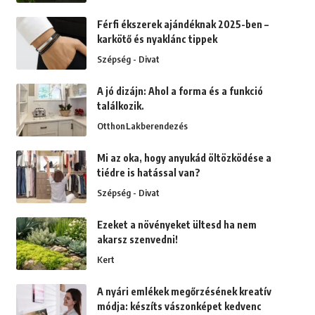
Férfi ékszerek ajándéknak 2025-ben –
karkötő és nyaklánc tippek
Szépség - Divat
A jó dizájn: Ahol a forma és a funkció
találkozik.
Otthon
Lakberendezés
Mi az oka, hogy anyukád öltözködése a
tiédre is hatással van?
Szépség - Divat
Ezeket a növényeket ültesd ha nem
akarsz szenvedni!
Kert
A nyári emlékek megőrzésének kreatív
módja: készíts vászonképet kedvenc