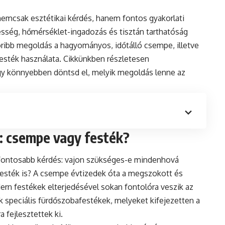
nemcsak esztétikai kérdés, hanem fontos gyakorlati
sség, hőmérséklet-ingadozás és tisztán tarthatóság
ribb megoldás a hagyományos, időtálló csempe, illetve
festék használata. Cikkünkben részletesen
ogy könnyebben döntsd el, melyik megoldás lenne az
: csempe vagy festék?
legfontosabb kérdés: vajon szükséges-e mindenhová
festék is? A csempe évtizedek óta a megszokott és
ern festékek elterjedésével sokan fontolóra veszik az
k speciális fürdőszobafestékek, melyeket kifejezetten a
 fejlesztettek ki.