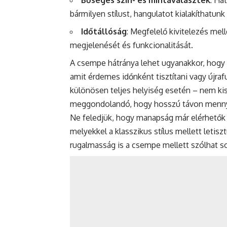
Bőséges szín- és mintaválaszték
: Ha
bármilyen stílust, hangulatot kialakíthatunk
Időtállóság
: Megfelelő kivitelezés mel
megjelenését és funkcionalitását.
A csempe hátránya lehet ugyanakkor, hogy 
amit érdemes időnként tisztítani vagy újr
különösen teljes helyiség esetén – nem ki
meggondolandó, hogy hosszú távon mennyi
Ne feledjük, hogy manapság már elérhetők
melyekkel a klasszikus stílus mellett letisz
rugalmasság is a csempe mellett szólhat s