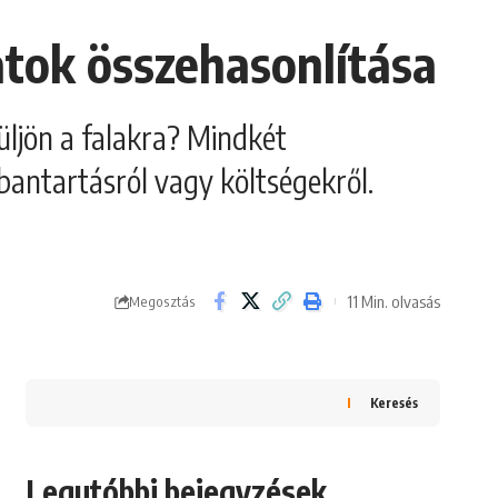
atok összehasonlítása
üljön a falakra? Mindkét
bantartásról vagy költségekről.
11 Min. olvasás
Megosztás
Keresés
Legutóbbi bejegyzések