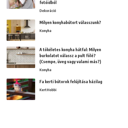
fotóidból
Dekoráció
Milyen konyhabútort válasszunk?
Konyha
A tökéletes konyha hátfal: Milyen
burkolatot válassz a pult fölé?
(Csempe, üveg vagy valami más?)
Konyha
Fa kerti bútorok felújítása házilag
Kert
Hobbi