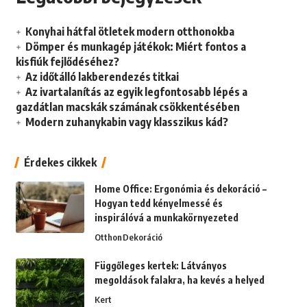
Konyhai hátfal ötletek modern otthonokba
Dömper és munkagép játékok: Miért fontos a
kisfiúk fejlődéséhez?
Az időtálló lakberendezés titkai
Az ivartalanítás az egyik legfontosabb lépés a
gazdátlan macskák számának csökkentésében
Modern zuhanykabin vagy klasszikus kád?
Érdekes cikkek
Home Office: Ergonómia és dekoráció –
Hogyan tedd kényelmessé és
inspirálóvá a munkakörnyezeted
Otthon
Dekoráció
Függőleges kertek: Látványos
megoldások falakra, ha kevés a helyed
Kert