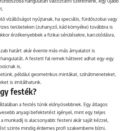
a fürdőszoba hangulatán változtatni szeretnénk, egy újabb
t.
lő vízállóságot nyújtanak, ha speciális, fürdőszobai vagy
vizes területeken (zuhanyzó, kád környéke) továbbra is
kkor érzékenyebbek a fizikai sérülésekre, karcolódásra,
szab határt: akár évente más-más árnyalatot is
 hangulatát. A festett fal remek hátteret adhat egy-egy
olcnak is.
rhetünk, például geometrikus mintákat, színátmeneteket,
eket is imitálhatunk.
agy festék?
ltalában a festés tűnik előnyösebbnek. Egy átlagos
esebb anyagi befektetést igényel, mint egy teljes
munkadíj is alacsonyabb: festeni akár saját kézzel,
ést szinte mindig érdemes profi szakemberre bízni.