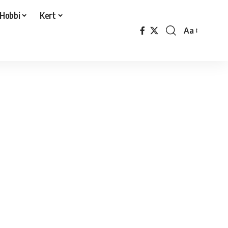
Hobbi
Kert
Aa
Font
Resizer