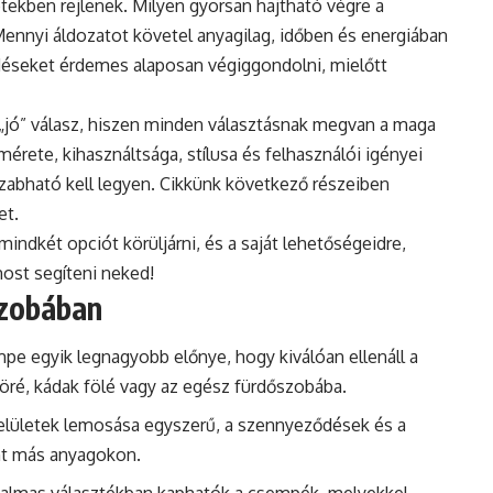
tekben rejlenek. Milyen gyorsan hajtható végre a
 Mennyi áldozatot követel anyagilag, időben és energiában
déseket érdemes alaposan végiggondolni, mielőtt
„jó” válasz, hiszen minden választásnak megvan a maga
érete, kihasználtsága, stílusa és felhasználói igényei
zabható kell legyen. Cikkünk következő részeiben
et.
dkét opciót körüljárni, és a saját lehetőségeidre,
ost segíteni neked!
szobában
mpe egyik legnagyobb előnye, hogy kiválóan ellenáll a
köré, kádak fölé vagy az egész fürdőszobába.
elületek lemosása egyszerű, a szennyeződések és a
nt más anyagokon.