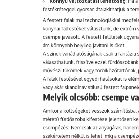
Könnyű változtatási lehetőség
: Ha 
festékréteggel gyorsan átalakíthatjuk a tere
A festett falak mai technológiákkal megfele
konyhai falfestéket választunk, de extrém 
csempe javasolt. A festett felületek ugyana
ám könnyebb helyileg javítani is őket.
A színek variálhatóságának csak a fantázia 
választhatunk, frissítve ezzel fürdőszobánk
művészi tükörnek vagy törölközőtartónak, p
A falak festésével egyedi hatásokat is elé
vagy akár skandináv stílusú festett falpanel
Melyik olcsóbb: csempe v
Amikor a költségeket vesszük számításba, á
méretű fürdőszoba kifestése jelentősen kev
csempézés. Nemcsak az anyagárak, hanem a 
szakértelem nélkül is lehet, míg a csempéz