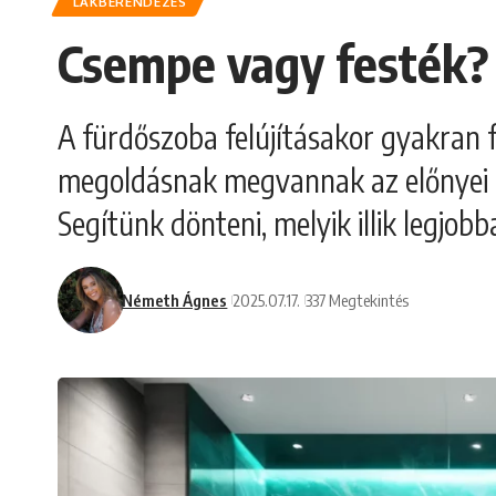
LAKBERENDEZÉS
Csempe vagy festék? 
A fürdőszoba felújításakor gyakran 
megoldásnak megvannak az előnyei és
Segítünk dönteni, melyik illik legjob
Németh Ágnes
2025.07.17.
337 Megtekintés