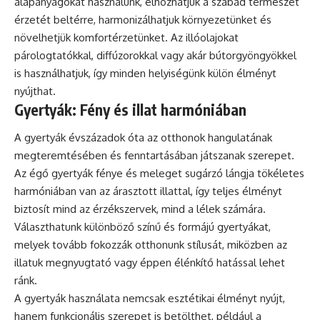
alapanyagokat használunk, elhozhatjuk a szabad természet
érzetét beltérre, harmonizálhatjuk környezetünket és
növelhetjük komfortérzetünket. Az illóolajokat
párologtatókkal, diffúzorokkal vagy akár bútorgyöngyökkel
is használhatjuk, így minden helyiségünk külön élményt
nyújthat.
Gyertyák: Fény és illat harmóniában
A gyertyák évszázadok óta az otthonok hangulatának
megteremtésében és fenntartásában játszanak szerepet.
Az égő gyertyák fénye és meleget sugárzó lángja tökéletes
harmóniában van az árasztott illattal, így teljes élményt
biztosít mind az érzékszervek, mind a lélek számára.
Választhatunk különböző színű és formájú gyertyákat,
melyek tovább fokozzák otthonunk stílusát, miközben az
illatuk megnyugtató vagy éppen élénkítő hatással lehet
ránk.
A gyertyák használata nemcsak esztétikai élményt nyújt,
hanem funkcionális szerepet is betölthet, például a