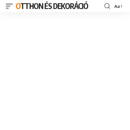
OTTHON ÉS DEKORÁCIÓ
Aa
Font
Resizer