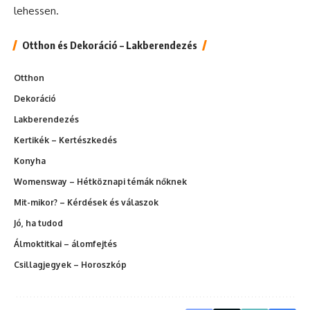
lehessen.
Otthon és Dekoráció – Lakberendezés
Otthon
Dekoráció
Lakberendezés
Kertikék – Kertészkedés
Konyha
Womensway – Hétköznapi témák nőknek
Mit-mikor? – Kérdések és válaszok
Jó, ha tudod
Álmoktitkai – álomfejtés
Csillagjegyek – Horoszkóp