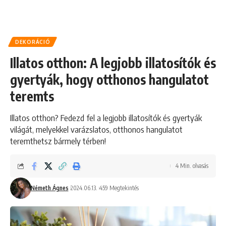
DEKORÁCIÓ
Illatos otthon: A legjobb illatosítók és
gyertyák, hogy otthonos hangulatot
teremts
Illatos otthon? Fedezd fel a legjobb illatosítók és gyertyák
világát, melyekkel varázslatos, otthonos hangulatot
teremthetsz bármely térben!
4 Min. olvasás
Németh Ágnes
2024.06.13.
459 Megtekintés