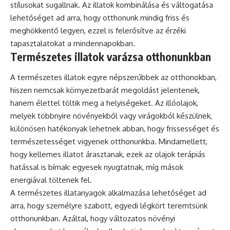
stílusokat sugallnak. Az illatok kombinálása és váltogatása
lehetőséget ad arra, hogy otthonunk mindig friss és
meghökkentő legyen, ezzel is felerősítve az érzéki
tapasztalatokat a mindennapokban.
Természetes illatok varázsa otthonunkban
A természetes illatok egyre népszerűbbek az otthonokban,
hiszen nemcsak környezetbarát megoldást jelentenek,
hanem élettel töltik meg a helyiségeket. Az illóolajok,
melyek többnyire növényekből vagy virágokból készülnek,
különösen hatékonyak lehetnek abban, hogy frissességet és
természetességet vigyenek otthonunkba. Mindamellett,
hogy kellemes illatot árasztanak, ezek az olajok terápiás
hatással is bírnak: egyesek nyugtatnak, míg mások
energiával töltenek fel.
A természetes illatanyagok alkalmazása lehetőséget ad
arra, hogy személyre szabott, egyedi légkört teremtsünk
otthonunkban. Azáltal, hogy változatos növényi