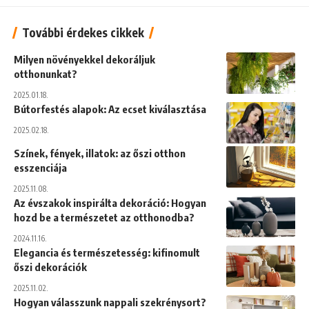
További érdekes cikkek
Milyen növényekkel dekoráljuk
otthonunkat?
2025.01.18.
Bútorfestés alapok: Az ecset kiválasztása
2025.02.18.
Színek, fények, illatok: az őszi otthon
esszenciája
2025.11.08.
Az évszakok inspirálta dekoráció: Hogyan
hozd be a természetet az otthonodba?
2024.11.16.
Elegancia és természetesség: kifinomult
őszi dekorációk
2025.11.02.
Hogyan válasszunk nappali szekrénysort?