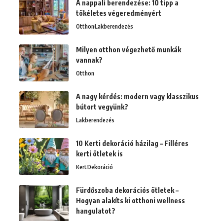
A nappali berendezése: 10 tipp a
tökéletes végeredményért
Otthon
Lakberendezés
Milyen otthon végezhető munkák
vannak?
Otthon
A nagy kérdés: modern vagy klasszikus
bútort vegyünk?
Lakberendezés
10 Kerti dekoráció házilag – Filléres
kerti ötletek is
Kert
Dekoráció
Fürdőszoba dekorációs ötletek –
Hogyan alakíts ki otthoni wellness
hangulatot?