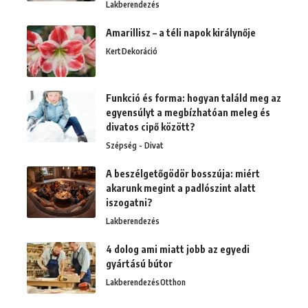
Lakberendezés
Amarillisz – a téli napok királynője
Kert
Dekoráció
Funkció és forma: hogyan találd meg az
egyensúlyt a megbízhatóan meleg és
divatos cipő között?
Szépség - Divat
A beszélgetőgödör bosszúja: miért
akarunk megint a padlószint alatt
iszogatni?
Lakberendezés
4 dolog ami miatt jobb az egyedi
gyártású bútor
Lakberendezés
Otthon