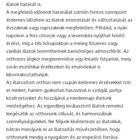
illatok hatását is.
A megfelelő időrendi használat szintén fontos szempont:
érdemes időzíteni az illatok intenzitását és változtatását az
évszaknak vagy napszaknak megfelelően. Például, a nyári
napokon a friss citrusok vagy a levendula nyújthat hűsítő
érzést, míg a téli hónapokban a meleg fűszeres vagy
vaníliás illatok teremthetnek bensőséges atmoszférát. Az
otthonos légkör megteremtése egy kreatív folyamat, mely
során esztétikai érzékünket és intuícióinkat is
kibontakoztathatjuk.
Az illatosított otthon nem csupán kellemes érzésekkel tölt
el minket, hanem gyakorlati haszonnal is szolgál, javítja
közérzetünket és hozzájárul a mindennapi életünk
minőségéhez. Az egyedileg kiválasztott illatok remekül
kiegészítik az otthonunk stílusát, és harmonizálnak
személyiségünkkel. Ne féljünk kísérletezni az illatokkal,
bátran merüljünk el az illatosítás művészetében, hogy
otthonunk mindig a nyugalom és az inspiráció forrása