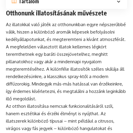
Tartalom
Otthonunk illatosításának művészete
Az illatokkal való játék az otthonunkban egyre népszerűbbé
válik, hiszen a különböző aromák képesek befolyásolni
kedélyállapotunkat, és megteremteni a kívánt atmoszférát.
A megfelelően választott illatok kellemes légkört
teremthetnek egy baráti összejövetelhez, meghitt
pillanatokhoz vagy akár a mindennapi nyugalom
megteremtéséhez. A különféle illatosítók széles skálája áll
rendelkezésünkre, a klasszikus spray-ktől a modern
diffúzorokig. Mindegyik más-más hatással van érzékeinkre,
így érdemes kísérletezni, és megtalálni a hozzánk leginkább
illő megoldást.
Az otthon illatosítása nemcsak funkcionalitásáról szól,
hanem esztétikai és érzéki élményt is nyújthat. Az
illatszerek különböző típusai – mint például a citrusos,
virágos vagy fás jegyek – különböző hangulatokat és