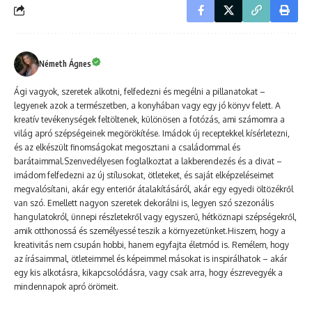
Németh Ágnes
Ági vagyok, szeretek alkotni, felfedezni és megélni a pillanatokat –
legyenek azok a természetben, a konyhában vagy egy jó könyv felett. A
kreatív tevékenységek feltöltenek, különösen a fotózás, ami számomra a
világ apró szépségeinek megörökítése. Imádok új receptekkel kísérletezni,
és az elkészült finomságokat megosztani a családommal és
barátaimmal.Szenvedélyesen foglalkoztat a lakberendezés és a divat –
imádom felfedezni az új stílusokat, ötleteket, és saját elképzeléseimet
megvalósítani, akár egy enteriőr átalakításáról, akár egy egyedi öltözékről
van szó. Emellett nagyon szeretek dekorálni is, legyen szó szezonális
hangulatokról, ünnepi részletekről vagy egyszerű, hétköznapi szépségekről,
amik otthonossá és személyessé teszik a környezetünket.Hiszem, hogy a
kreativitás nem csupán hobbi, hanem egyfajta életmód is. Remélem, hogy
az írásaimmal, ötleteimmel és képeimmel másokat is inspirálhatok – akár
egy kis alkotásra, kikapcsolódásra, vagy csak arra, hogy észrevegyék a
mindennapok apró örömeit.