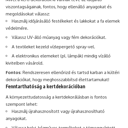
viszontagságainak, fontos, hogy ellenálló anyagokat és
megoldásokat válassz:
Használj időjárásálló festékeket és lakkokat a fa elemek
védelmére.
Válassz UV-álló műanyag vagy fém dekorációkat.
A textileket kezeld vízlepergető spray-vel.
A elektronikus elemeket (pl. lámpák) mindig vízálló
kivitelben vásárold.
Fontos
: Rendszeresen ellenőrizd és tartsd karban a kültéri
dekorációkat, hogy meghosszabbítsd élettartamukat!
Fenntarthatóság a kertdekorációban
A környezettudatosság a kertdekorálásban is fontos
szempont lehet:
Használj újrahasznosított vagy újrahasznosítható
anyagokat.
Válassz helyi, kézműves termékeket a tömeggyártott