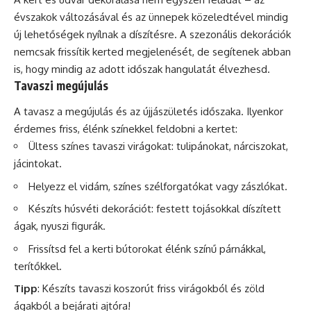
évszakok változásával és az ünnepek közeledtével mindig
új lehetőségek nyílnak a díszítésre. A szezonális dekorációk
nemcsak frissítik kerted megjelenését, de segítenek abban
is, hogy mindig az adott időszak hangulatát élvezhesd.
Tavaszi megújulás
A tavasz a megújulás és az újjászületés időszaka. Ilyenkor
érdemes friss, élénk színekkel feldobni a kertet:
Ültess színes tavaszi virágokat: tulipánokat, nárciszokat,
jácintokat.
Helyezz el vidám, színes szélforgatókat vagy zászlókat.
Készíts húsvéti dekorációt: festett tojásokkal díszített
ágak, nyuszi figurák.
Frissítsd fel a kerti bútorokat élénk színű párnákkal,
terítőkkel.
Tipp
: Készíts tavaszi koszorút friss virágokból és zöld
ágakból a bejárati ajtóra!