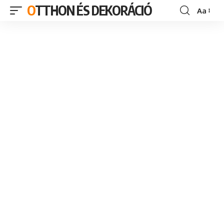
OTTHON ÉS DEKORÁCIÓ
Aa
Font
Resizer