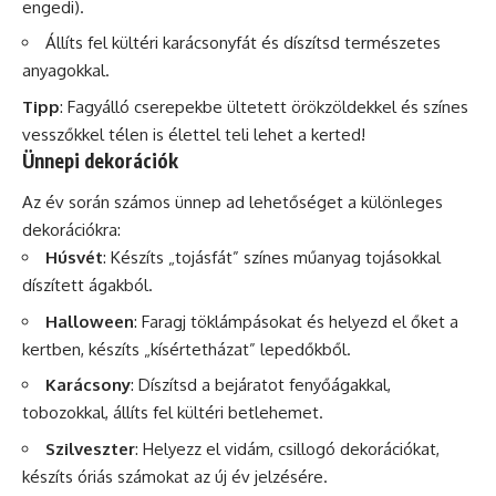
engedi).
Állíts fel kültéri karácsonyfát és díszítsd természetes
anyagokkal.
Tipp
: Fagyálló cserepekbe ültetett örökzöldekkel és színes
vesszőkkel télen is élettel teli lehet a kerted!
Ünnepi dekorációk
Az év során számos ünnep ad lehetőséget a különleges
dekorációkra:
Húsvét
: Készíts „tojásfát” színes műanyag tojásokkal
díszített ágakból.
Halloween
: Faragj töklámpásokat és helyezd el őket a
kertben, készíts „kísértetházat” lepedőkből.
Karácsony
: Díszítsd a bejáratot fenyőágakkal,
tobozokkal, állíts fel kültéri betlehemet.
Szilveszter
: Helyezz el vidám, csillogó dekorációkat,
készíts óriás számokat az új év jelzésére.