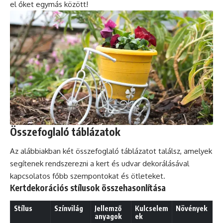
el őket egymás között!
Összefoglaló táblázatok
Az alábbiakban két összefoglaló táblázatot találsz, amelyek
segítenek rendszerezni a kert és udvar dekorálásával
kapcsolatos főbb szempontokat és ötleteket.
Kertdekorációs stílusok összehasonlítása
Stílus
Színvilág
Jellemző
Kulcselem
Növények
anyagok
ek