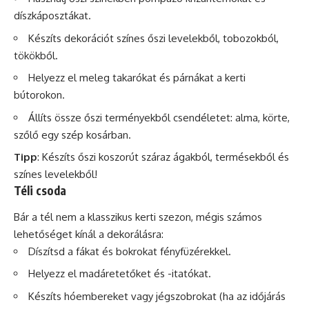
díszkáposztákat.
Készíts dekorációt színes őszi levelekből, tobozokból,
tökökből.
Helyezz el meleg takarókat és párnákat a kerti
bútorokon.
Állíts össze őszi terményekből csendéletet: alma, körte,
szőlő egy szép kosárban.
Tipp
: Készíts őszi koszorút száraz ágakból, termésekből és
színes levelekből!
Téli csoda
Bár a tél nem a klasszikus kerti szezon, mégis számos
lehetőséget kínál a dekorálásra:
Díszítsd a fákat és bokrokat fényfüzérekkel.
Helyezz el madáretetőket és -itatókat.
Készíts hóembereket vagy jégszobrokat (ha az időjárás