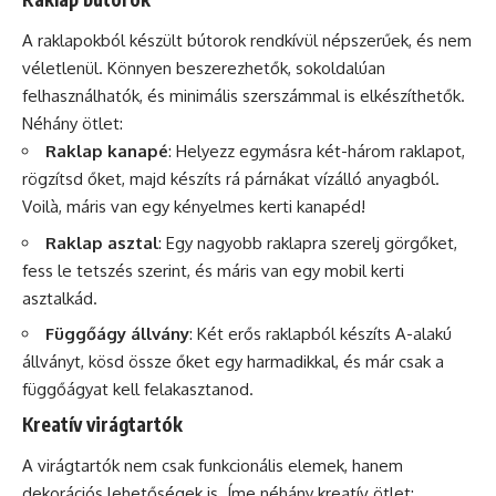
A raklapokból készült bútorok rendkívül népszerűek, és nem
véletlenül. Könnyen beszerezhetők, sokoldalúan
felhasználhatók, és minimális szerszámmal is elkészíthetők.
Néhány ötlet:
Raklap kanapé
: Helyezz egymásra két-három raklapot,
rögzítsd őket, majd készíts rá párnákat vízálló anyagból.
Voilà, máris van egy kényelmes kerti kanapéd!
Raklap asztal
: Egy nagyobb raklapra szerelj görgőket,
fess le tetszés szerint, és máris van egy mobil kerti
asztalkád.
Függőágy állvány
: Két erős raklapból készíts A-alakú
állványt, kösd össze őket egy harmadikkal, és már csak a
függőágyat kell felakasztanod.
Kreatív virágtartók
A virágtartók nem csak funkcionális elemek, hanem
dekorációs lehetőségek is. Íme néhány kreatív ötlet: