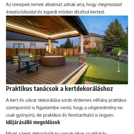
Az ünnepek remek alkalmat adnak arra, hogy
megmutasd
kreativitásodat
és egyedi módon díszítsd kerted.
Praktikus tanácsok a kertdekoráláshoz
A kert és udvar dekorálása során érdemes néhány praktikus
szempontot is figyelembe venni, hogy a végeredmény ne
csak gyönyörű, de praktikus és fenntartható is legyen.
Időjárásálló megoldások
Mivel a kerti dekorációk ki vannak téve az időjárás