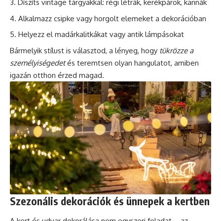
Díszíts vintage tárgyakkal: régi létrák, kerékpárok, kannák
Alkalmazz csipke vagy horgolt elemeket a dekorációban
Helyezz el madárkalitkákat vagy antik lámpásokat
Bármelyik stílust is választod, a lényeg, hogy
tükrözze a
személyiségedet
és teremtsen olyan hangulatot, amiben
igazán otthon érzed magad.
Szezonális dekorációk és ünnepek a kertben
A kert és udvar dekorálása nem egyszeri feladat – az