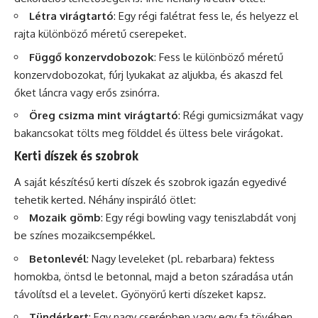
Létra virágtartó
: Egy régi falétrat fess le, és helyezz el
rajta különböző méretű cserepeket.
Függő konzervdobozok
: Fess le különböző méretű
konzervdobozokat, fúrj lyukakat az aljukba, és akaszd fel
őket láncra vagy erős zsinórra.
Öreg csizma mint virágtartó
: Régi gumicsizmákat vagy
bakancsokat tölts meg földdel és ültess bele virágokat.
Kerti díszek és szobrok
A saját készítésű kerti díszek és szobrok igazán egyedivé
tehetik kerted. Néhány inspiráló ötlet:
Mozaik gömb
: Egy régi bowling vagy teniszlabdát vonj
be színes mozaikcsempékkel.
Betonlevél
: Nagy leveleket (pl. rebarbara) fektess
homokba, öntsd le betonnal, majd a beton száradása után
távolítsd el a levelet. Gyönyörű kerti díszeket kapsz.
Tündérkert
: Egy nagy cserépben vagy egy fa tövében