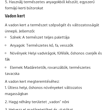
Használj természetes anyagokból készült, egyszerű
formájú kerti bútorokat
Vadon kert
A vadon kert a természet szépségét és változatosságát
ünnepli. Jellemzői:
Színek: A természet teljes palettája
Anyagok: Természetes kő, fa, vesszők
Növények: Helyi vadvirágok, fűfélék, őshonos cserjék és
fák
Elemek: Madáretetők, rovarszállók, természetes
tavacska
A vadon kert megteremtéséhez:
Ültess helyi, őshonos növényeket változatos
magasságban
Hagyj néhány területet „vadon” nőni
Helyezz el madáretetőket és -itatókat