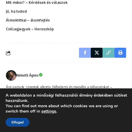
Mit-mikor? – Kérdések és válaszok
Jó, ha tudod
Álmoktitkai – álomfejtés
Csillagjegyek – Horoszkóp
Németh Ágnes
Ági vagyok, szeretek alkotni, felfedezni és megélni a pillanatokat –
legyenek azok a természetben, a konyhában vagy egy jó könyv felett. A
A weboldalon a minőségi felhasználói élmény érdekében sütiket
kreatív tevékenységek feltöltenek, különösen a fotózás, ami számomra a
használunk.
világ apró szépségeinek megörökítése. Imádok új receptekkel kísérletezni,
You can find out more about which cookies we are using or
switch them off in
settings
.
és az elkészült finomságokat megosztani a családommal és
barátaimmal.Szenvedélyesen foglalkoztat a lakberendezés és a divat –
Elfogad
imádom felfedezni az új stílusokat, ötleteket, és saját elképzeléseimet
megvalósítani, akár egy enteriőr átalakításáról, akár egy egyedi öltözékről