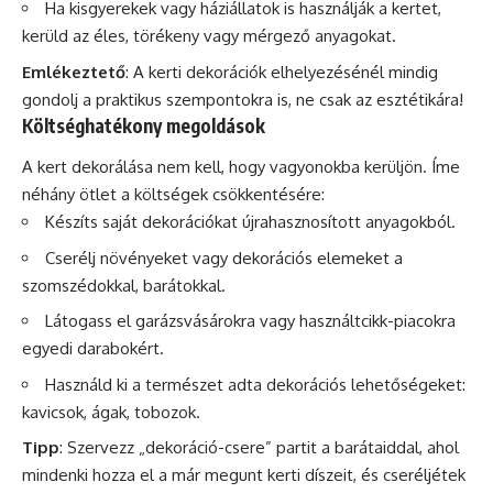
Ha kisgyerekek vagy háziállatok is használják a kertet,
kerüld az éles, törékeny vagy mérgező anyagokat.
Emlékeztető
: A kerti dekorációk elhelyezésénél mindig
gondolj a praktikus szempontokra is, ne csak az esztétikára!
Költséghatékony megoldások
A kert dekorálása nem kell, hogy vagyonokba kerüljön. Íme
néhány ötlet a költségek csökkentésére:
Készíts saját dekorációkat újrahasznosított anyagokból.
Cserélj növényeket vagy dekorációs elemeket a
szomszédokkal, barátokkal.
Látogass el garázsvásárokra vagy használtcikk-piacokra
egyedi darabokért.
Használd ki a természet adta dekorációs lehetőségeket:
kavicsok, ágak, tobozok.
Tipp
: Szervezz „dekoráció-csere” partit a barátaiddal, ahol
mindenki hozza el a már megunt kerti díszeit, és cseréljétek