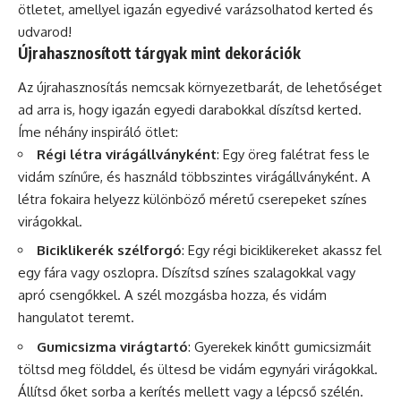
ötletet, amellyel igazán egyedivé varázsolhatod kerted és
udvarod!
Újrahasznosított tárgyak mint dekorációk
Az újrahasznosítás nemcsak környezetbarát, de lehetőséget
ad arra is, hogy igazán egyedi darabokkal díszítsd kerted.
Íme néhány inspiráló ötlet:
Régi létra virágállványként
: Egy öreg falétrat fess le
vidám színűre, és használd többszintes virágállványként. A
létra fokaira helyezz különböző méretű cserepeket színes
virágokkal.
Biciklikerék szélforgó
: Egy régi biciklikereket akassz fel
egy fára vagy oszlopra. Díszítsd színes szalagokkal vagy
apró csengőkkel. A szél mozgásba hozza, és vidám
hangulatot teremt.
Gumicsizma virágtartó
: Gyerekek kinőtt gumicsizmáit
töltsd meg földdel, és ültesd be vidám egynyári virágokkal.
Állítsd őket sorba a kerítés mellett vagy a lépcső szélén.