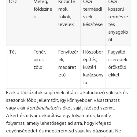
Ősz
Meleg,
Krizanté
Őszi
Őszi
földszíne
mok,
termésdí
koszorú
k
tökök,
szek
természe
levelek
készítése
tes
anyagokb
ól
Tél
Fehér,
Fényfüzér
Hószobor
Fagyálló
piros,
ek,
építés,
cserepek
zöld
madáret
kültéri
örökzöld
ető
karácsony
ekkel
fa
Ezek a táblázatok segítenek átlátni a különböző stílusok és
szezonok főbb jellemzőit, így könnyebben választhatsz,
vagy akár
kombináhatod
is őket saját ízlésed szerint.
A kert és udvar dekorálása egy folyamatos, kreatív
folyamat, amely lehetőséget ad arra, hogy kifejezd
egyéniségedet és megteremtsd saját kis oázisodat. Ne