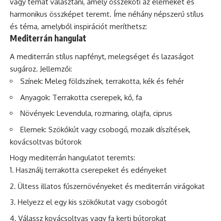
vagy témát választani, amely összeköti az elemeket és
harmonikus összképet teremt. Íme néhány népszerű stílus
és téma, amelyből inspirációt meríthetsz:
Mediterrán hangulat
A mediterrán stílus napfényt, melegséget és lazaságot
sugároz. Jellemzői:
Színek: Meleg földszínek, terrakotta, kék és fehér
Anyagok: Terrakotta cserepek, kő, fa
Növények: Levendula, rozmaring, olajfa, ciprus
Elemek: Szökőkút vagy csobogó, mozaik díszítések,
kovácsoltvas bútorok
Hogy mediterrán hangulatot teremts:
Használj terrakotta cserepeket és edényeket
Ültess illatos fűszernövényeket és mediterrán virágokat
Helyezz el egy kis szökőkutat vagy csobogót
Válassz kovácsoltvas vagy fa kerti bútorokat