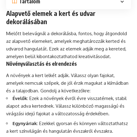
Tartalom
Alapvető elemek a kert és udvar
dekorálásában
Mielőtt belevágnál a dekorálásba, fontos, hogy átgondold
az alapvető elemeket, amelyek meghatározzák kerted és
udvarod hangulatát. Ezek az elemek adják meg a kereted,
amelyen belül kibontakoztathatod kreativitásodat.
Növényválasztás és elrendezés
A
növények
a kert lelkét adják. Válassz olyan fajokat,
amelyek nemcsak szépek, de jól érzik magukat a klímádban
és a talajodban. Gondolj a következőkre:
Évelők
: Ezek a növények évről évre visszatérnek, stabil
alapot adva kertednek. Válassz különböző magasságú és
virágzási idejű fajokat a változatosság érdekében.
Egynyáriak
: Ezekkel gyorsan és könnyen változtathatsz
a kert színvilágán és hangulatán évszakról évszakra.