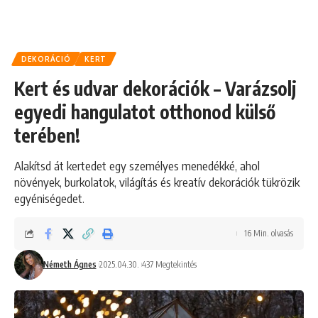
DEKORÁCIÓ
KERT
Kert és udvar dekorációk – Varázsolj
egyedi hangulatot otthonod külső
terében!
Alakítsd át kertedet egy személyes menedékké, ahol
növények, burkolatok, világítás és kreatív dekorációk tükrözik
egyéniségedet.
16 Min. olvasás
Németh Ágnes
2025.04.30.
437 Megtekintés