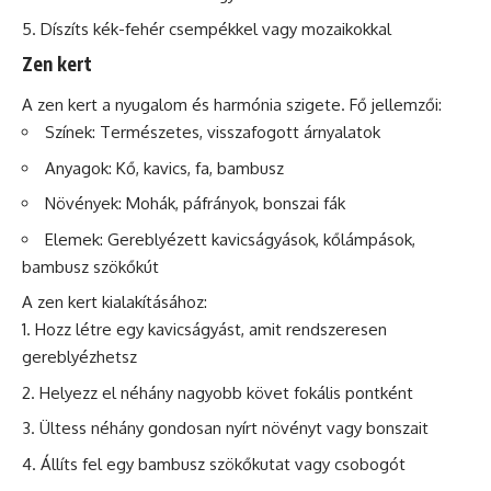
Díszíts kék-fehér csempékkel vagy mozaikokkal
Zen kert
A zen kert a nyugalom és harmónia szigete. Fő jellemzői:
Színek: Természetes, visszafogott árnyalatok
Anyagok: Kő, kavics, fa, bambusz
Növények: Mohák, páfrányok, bonszai fák
Elemek: Gereblyézett kavicságyások, kőlámpások,
bambusz szökőkút
A zen kert kialakításához:
Hozz létre egy kavicságyást, amit rendszeresen
gereblyézhetsz
Helyezz el néhány nagyobb követ fokális pontként
Ültess néhány gondosan nyírt növényt vagy bonszait
Állíts fel egy bambusz szökőkutat vagy csobogót