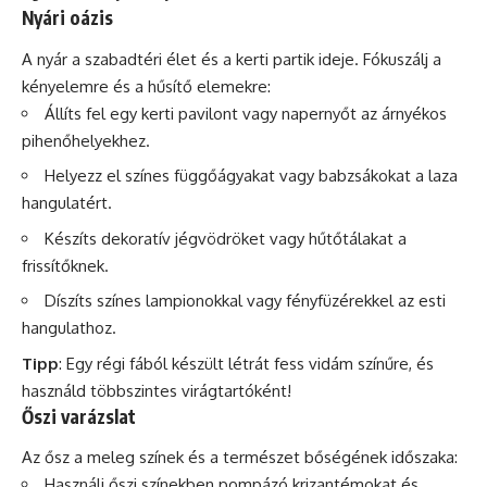
Nyári oázis
A nyár a szabadtéri élet és a kerti partik ideje. Fókuszálj a
kényelemre és a hűsítő elemekre:
Állíts fel egy kerti pavilont vagy napernyőt az árnyékos
pihenőhelyekhez.
Helyezz el színes függőágyakat vagy babzsákokat a laza
hangulatért.
Készíts dekoratív jégvödröket vagy hűtőtálakat a
frissítőknek.
Díszíts színes lampionokkal vagy fényfüzérekkel az esti
hangulathoz.
Tipp
: Egy régi fából készült létrát fess vidám színűre, és
használd többszintes virágtartóként!
Őszi varázslat
Az ősz a meleg színek és a természet bőségének időszaka:
Használj őszi színekben pompázó krizantémokat és