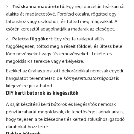
Teáskanna madáretető
: Egy régi porcelán teáskannát
alakíts át madáretetővé. Fordítsd oldalra, rögzítsd egy
fatönkhöz vagy oszlophoz, és töltsd meg magvakkal. A
csőrén keresztül adagolhatják a madarak az eleséget.
Paletta függőkert
: Egy régi fa raklapot állíts
függőlegesen, töltsd meg a réseit földdel, és ültess bele
lógó növényeket vagy fűszernövényeket. Tökéletes
megoldás kis terekbe vagy erkélyekre.
Ezekkel az újrahasznosított dekorációkkal nemcsak egyedi
hangulatot teremthetsz, de
környezettudatosságodat
is
kifejezésre juttathatod.
DIY kerti bútorok és kiegészítők
A saját készítésű kerti bútorok és kiegészítők nemcsak
pénztárcabarát megoldások, de lehetőséget adnak arra is,
hogy teljesen a te ízlésedhez és kerted stílusához igazodó
darabokat hozz létre.
Raklap bútorok