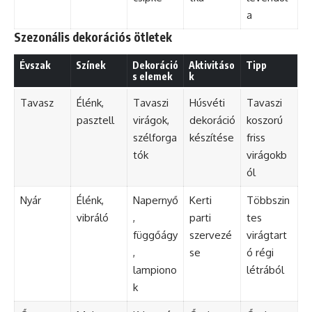
a
Szezonális dekorációs ötletek
Évszak
Színek
Dekoráció
Aktivitáso
Tipp
s elemek
k
Tavasz
Élénk,
Tavaszi
Húsvéti
Tavaszi
pasztell
virágok,
dekoráció
koszorú
szélforga
készítése
friss
tók
virágokb
ól
Nyár
Élénk,
Napernyő
Kerti
Többszin
vibráló
,
parti
tes
függőágy
szervezé
virágtart
,
se
ó régi
lampiono
létrából
k