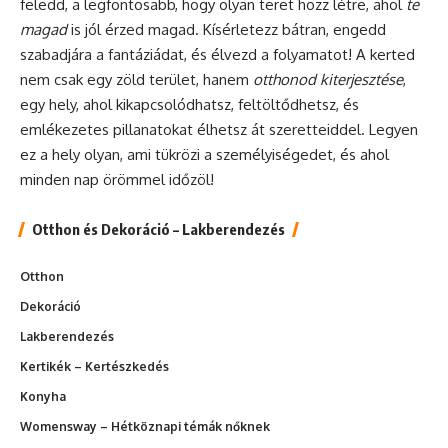
feledd, a legfontosabb, hogy olyan teret hozz létre, ahol
te
magad
is jól érzed magad. Kísérletezz bátran, engedd
szabadjára a fantáziádat, és élvezd a folyamatot! A kerted
nem csak egy zöld terület, hanem
otthonod kiterjesztése
,
egy hely, ahol kikapcsolódhatsz, feltöltődhetsz, és
emlékezetes pillanatokat élhetsz át szeretteiddel. Legyen
ez a hely olyan, ami tükrözi a személyiségedet, és ahol
minden nap örömmel időzöl!
Otthon és Dekoráció – Lakberendezés
Otthon
Dekoráció
Lakberendezés
Kertikék – Kertészkedés
Konyha
Womensway – Hétköznapi témák nőknek