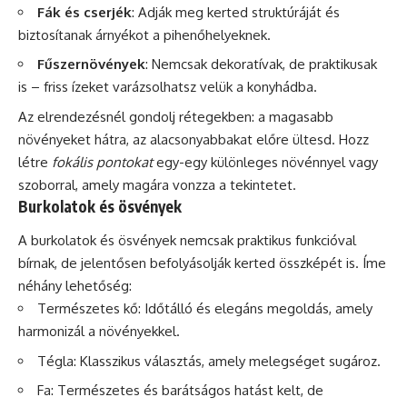
Fák és cserjék
: Adják meg kerted struktúráját és
biztosítanak árnyékot a pihenőhelyeknek.
Fűszernövények
: Nemcsak dekoratívak, de praktikusak
is – friss ízeket varázsolhatsz velük a konyhádba.
Az elrendezésnél gondolj rétegekben: a magasabb
növényeket hátra, az alacsonyabbakat előre ültesd. Hozz
létre
fokális pontokat
egy-egy különleges növénnyel vagy
szoborral, amely magára vonzza a tekintetet.
Burkolatok és ösvények
A burkolatok és ösvények nemcsak praktikus funkcióval
bírnak, de jelentősen befolyásolják kerted összképét is. Íme
néhány lehetőség:
Természetes kő: Időtálló és elegáns megoldás, amely
harmonizál a növényekkel.
Tégla: Klasszikus választás, amely melegséget sugároz.
Fa: Természetes és barátságos hatást kelt, de