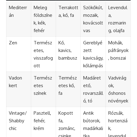
Mediterr
Meleg
Terrakott
Szökőkút,
Levendul
án
földszíne
a, kő, fa
mozaik,
a,
k, kék,
kovácsolt
rozmarin
fehér
vas
g, olajfa
Zen
Termész
Kő,
Gereblyé
Mohák,
etes,
kavics,
zett
páfrányok
visszafog
bambusz
kavicságy,
, bonszai
ott
kőlámpás
Vadon
Termész
Termész
Madáret
Vadvirág
kert
etes
etes kő,
ető,
ok,
színek
fa
rovarszáll
őshonos
ó, tó
növények
Vintage/
Pasztell,
Kopott
Antik
Rózsák,
Shabby
fehér,
fa,
bútorok,
hortenziá
chic
krém
zománc,
madárkali
k,
csipke
tka
levendul