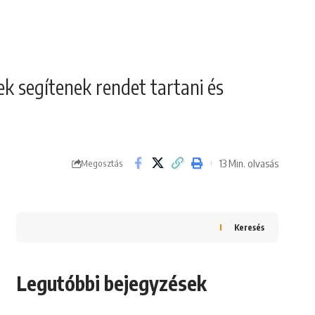
ek segítenek rendet tartani és
13 Min. olvasás
Megosztás
Keresés
Legutóbbi bejegyzések