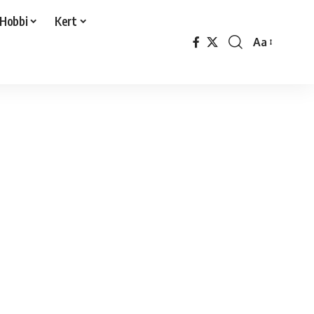
Hobbi
Kert
Aa
Font
Resizer