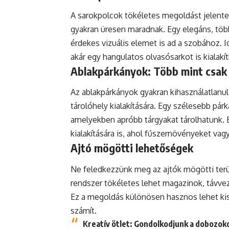
A sarokpolcok tökéletes megoldást jelente
gyakran üresen maradnak. Egy elegáns, több
érdekes vizuális elemet is ad a szobához.
akár egy hangulatos olvasósarkot is kialakí
Ablakpárkányok: Több mint csak 
Az ablakpárkányok gyakran kihasználatlanul
tárolóhely kialakítására. Egy szélesebb pá
amelyekben apróbb tárgyakat tárolhatunk. Em
kialakítására is, ahol fűszernövényeket va
Ajtó mögötti lehetőségek
Ne feledkezzünk meg az ajtók mögötti terül
rendszer tökéletes lehet magazinok, távvez
Ez a megoldás különösen hasznos lehet ki
számít.
Kreatív ötlet:
Gondolkodjunk a dobozokon 