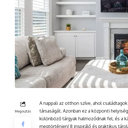
A
nappali
az otthon szíve, ahol családtago
társaságát. Azonban ez a központi helyiség
Megosztás
különböző tárgyak halmozódnak fel, és a ká
megtörténjen! 8 inspiráló és praktikus tár