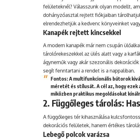
felületeknél? Válasszunk olyan modellt, ame
dohányzóasztal rejtett fiókjaiban tárolhatj
elrendezhetjük a kedvenc könyveinket vag
Kanapék rejtett kincsekkel
A modern kanapék már nem csupán ülőalka
tárolórekeszekkel az ülés alatt vagy a karf
ágyneműk vagy akár szezonális dekorációk 
segít fenntartani a rendet is a nappaliban.
Fontos:
A multifunkcionális bútorok kiv
méretét és stílusát. A cél az, hogy ezek
miközben praktikus megoldásokat kínál
2. Függőleges tárolás: Has
A függőleges tér kihasználása kulcsfontos
dekorációs felületek, hanem értékes tárolás
Lebegő polcok varázsa