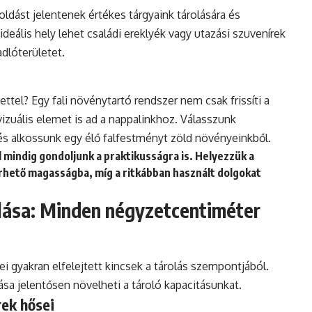
oldást jelentenek értékes tárgyaink tárolására és
 ideális hely lehet családi ereklyék vagy utazási szuvenírek
adlóterületet.
ttel? Egy fali növénytartó rendszer nem csak frissíti a
 vizuális elemet is ad a nappalinkhoz. Válasszunk
s alkossunk egy élő falfestményt zöld növényeinkből.
 mindig gondoljunk a praktikusságra is. Helyezzük a
rhető magasságba, míg a ritkábban használt dolgokat
álása: Minden négyzetcentiméter
erei gyakran elfelejtett kincsek a tárolás szempontjából.
ása jelentősen növelheti a tároló kapacitásunkat.
rek hősei