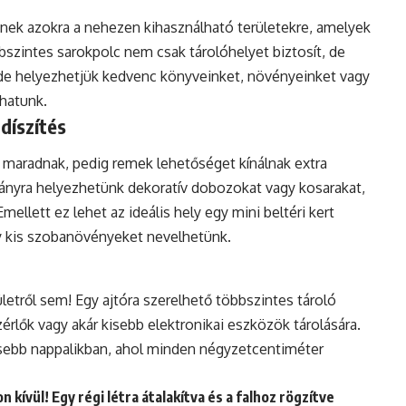
nek azokra a nehezen kihasználható területekre, amelyek
szintes sarokpolc nem csak tárolóhelyet biztosít, de
 Ide helyezhetjük kedvenc könyveinket, növényeinket vagy
thatunk.
díszítés
 maradnak, pedig remek lehetőséget kínálnak extra
rkányra helyezhetünk dekoratív dobozokat vagy kosarakat,
ellett ez lehet az ideális hely egy mini beltéri
kert
gy kis szobanövényeket nevelhetünk.
etről sem! Egy ajtóra szerelhető többszintes tároló
érlők vagy akár kisebb elektronikai eszközök tárolására.
sebb nappalikban, ahol minden négyzetcentiméter
kívül! Egy régi létra átalakítva és a falhoz rögzítve