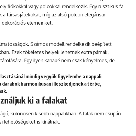
ly fiókokkal vagy polcokkal rendelkezik. Egy rusztikus fa
uk a társasjátékokat, míg az alsó polcon elegánsan
y dekorációs elemeinket.
lmatosságok. Számos modell rendelkezik beépített
ákban. Ezek tökéletes helyek lehetnek extra párnák,
tárolására. Egy ilyen kanapé nem csak kényelmes, de
álasztásánál mindig vegyük figyelembe a nappali
 a darabok harmonikusan illeszkedjenek a térbe,
nak.
ználjuk ki a falakat
ságú, különösen kisebb nappalikban. A falak nem csupán
i lehetőségeket is kínálnak.