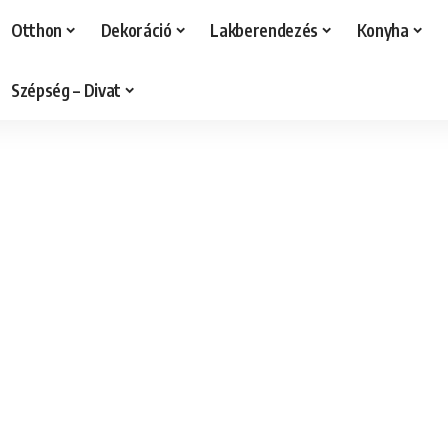
Otthon
Dekoráció
Lakberendezés
Konyha
Szépség – Divat