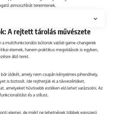
ívogató atmoszférát teremtenek.
ok: A rejtett tárolás művészete
en a multifunkcionális bútorok valódi game-changerek
étikai elemek, hanem praktikus megoldások is egyben,
ésre álló teret.
sú bőr ülőkét, amely nem csupán kényelmes pihenőhely,
t is biztosít. Ide rejthetjük el a távvezérlőket,
t, amelyeket hűvösebb estéken elő lehet varázsolni. Az
unkcionalitást és a stílust.
onti elemei, de miért ne lehetnének többek egyszerű