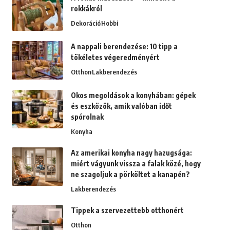
rokkákról
Dekoráció
Hobbi
A nappali berendezése: 10 tipp a
tökéletes végeredményért
Otthon
Lakberendezés
Okos megoldások a konyhában: gépek
és eszközök, amik valóban időt
spórolnak
Konyha
Az amerikai konyha nagy hazugsága:
miért vágyunk vissza a falak közé, hogy
ne szagoljuk a pörköltet a kanapén?
Lakberendezés
Tippek a szervezettebb otthonért
Otthon