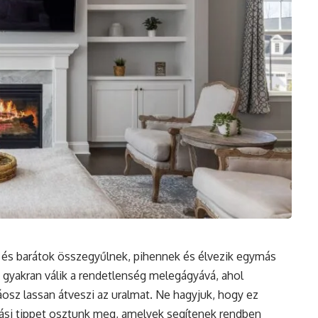
k és barátok összegyűlnek, pihennek és élvezik egymás
 gyakran válik a rendetlenség melegágyává, ahol
osz lassan átveszi az uralmat. Ne hagyjuk, hogy ez
olási tippet osztunk meg, amelyek segítenek rendben