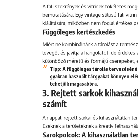
A fali szekrények és vitrinek tökéletes meg
bemutatására. Egy vintage stílusú fali vitrin
kiállítására, miközben nem foglal értékes p
Függőleges kertészkedés
Miért ne kombinálnánk a tárolást a természe
levegőt és javítja a hangulatot, de érdekes
különböző méretű és formájú cserepeket, é
Tipp:
A függőleges tárolás tervezésénél
gyakran használt tárgyakat könnyen elé
tehetjük magasabbra.
3. Rejtett sarkok kihaszn
számít
A nappali rejtett sarkai és kihasználatlan t
Ezeknek a területeknek a kreatív felhasznál
Sarokpolcok: A kihasználatlan te