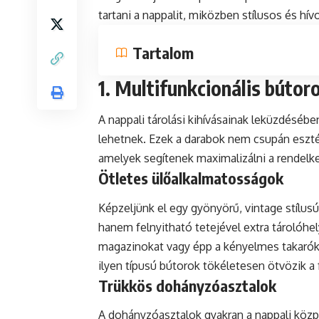
tartani a nappalit, miközben stílusos és h
Tartalom
1. Multifunkcionális bútor
A nappali tárolási kihívásainak leküzdéséb
lehetnek. Ezek a darabok nem csupán eszt
amelyek segítenek maximalizálni a rendelkez
Ötletes ülőalkalmatosságok
Képzeljünk el egy gyönyörű, vintage stílu
hanem felnyitható tetejével extra tárolóhelye
magazinokat vagy épp a kényelmes takaróka
ilyen típusú bútorok tökéletesen ötvözik a f
Trükkös dohányzóasztalok
A dohányzóasztalok gyakran a nappali közp