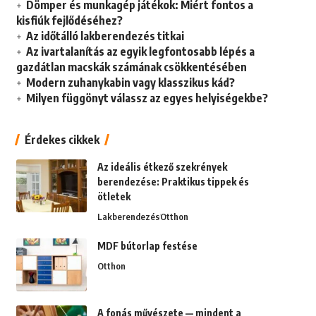
Dömper és munkagép játékok: Miért fontos a
kisfiúk fejlődéséhez?
Az időtálló lakberendezés titkai
Az ivartalanítás az egyik legfontosabb lépés a
gazdátlan macskák számának csökkentésében
Modern zuhanykabin vagy klasszikus kád?
Milyen függönyt válassz az egyes helyiségekbe?
Érdekes cikkek
Az ideális étkező szekrények
berendezése: Praktikus tippek és
ötletek
Lakberendezés
Otthon
MDF bútorlap festése
Otthon
A fonás művészete — mindent a