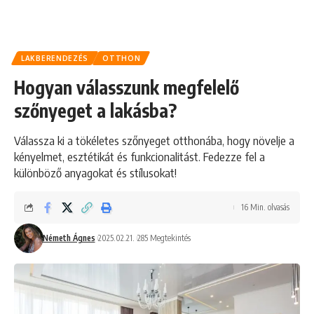
LAKBERENDEZÉS
OTTHON
Hogyan válasszunk megfelelő
szőnyeget a lakásba?
Válassza ki a tökéletes szőnyeget otthonába, hogy növelje a
kényelmet, esztétikát és funkcionalitást. Fedezze fel a
különböző anyagokat és stílusokat!
16 Min. olvasás
Németh Ágnes
2025.02.21.
285 Megtekintés