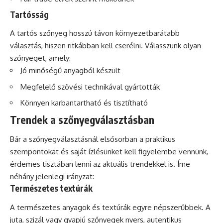
Tartósság
A tartós szőnyeg hosszú távon környezetbarátabb
választás, hiszen ritkábban kell cserélni. Válasszunk olyan
szőnyeget, amely:
Jó minőségű anyagból készült
Megfelelő szövési technikával gyártották
Könnyen karbantartható és tisztítható
Trendek a szőnyegválasztásban
Bár a szőnyegválasztásnál elsősorban a praktikus
szempontokat és saját ízlésünket kell figyelembe vennünk,
érdemes tisztában lenni az aktuális trendekkel is. Íme
néhány jelenlegi irányzat:
Természetes textúrák
A természetes anyagok és textúrák egyre népszerűbbek. A
juta, szizál vagy gyapjú szőnyegek nyers, autentikus