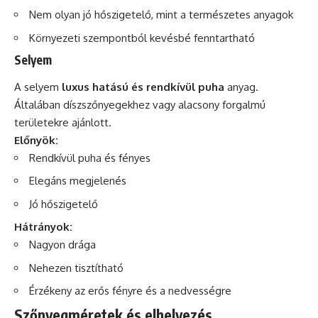
Nem olyan jó hőszigetelő, mint a természetes anyagok
Környezeti szempontból kevésbé fenntartható
Selyem
A selyem
luxus hatású és rendkívül puha
anyag.
Általában díszszőnyegekhez vagy alacsony forgalmú
területekre ajánlott.
Előnyök:
Rendkívül puha és fényes
Elegáns megjelenés
Jó hőszigetelő
Hátrányok:
Nagyon drága
Nehezen tisztítható
Érzékeny az erős fényre és a nedvességre
Szőnyegméretek és elhelyezés