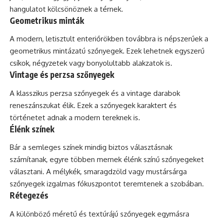
hangulatot kölcsönöznek a térnek.
Geometrikus minták
A modern, letisztult enteriőrökben továbbra is népszerűek a
geometrikus mintázatú szőnyegek. Ezek lehetnek egyszerű
csíkok, négyzetek vagy bonyolultabb alakzatok is.
Vintage és perzsa szőnyegek
A klasszikus perzsa szőnyegek és a vintage darabok
reneszánszukat élik. Ezek a szőnyegek karaktert és
történetet adnak a modern tereknek is.
Élénk színek
Bár a semleges színek mindig biztos választásnak
számítanak, egyre többen mernek élénk színű szőnyegeket
választani. A mélykék, smaragdzöld vagy mustársárga
szőnyegek izgalmas fókuszpontot teremtenek a szobában.
Rétegezés
A különböző méretű és textúrájú szőnyegek egymásra