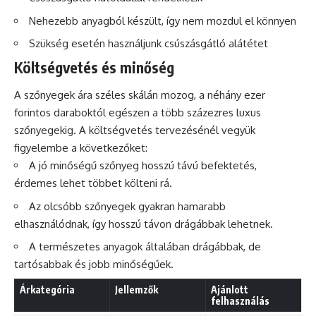
Nehezebb anyagból készült, így nem mozdul el könnyen
Szükség esetén használjunk csúszásgátló alátétet
Költségvetés és minőség
A szőnyegek ára széles skálán mozog, a néhány ezer
forintos daraboktól egészen a több százezres luxus
szőnyegekig. A költségvetés tervezésénél vegyük
figyelembe a következőket:
A jó minőségű szőnyeg hosszú távú befektetés,
érdemes lehet többet költeni rá.
Az olcsóbb szőnyegek gyakran hamarabb
elhasználódnak, így hosszú távon drágábbak lehetnek.
A természetes anyagok általában drágábbak, de
tartósabbak és jobb minőségűek.
Árkategória
Jellemzők
Ajánlott
felhasználás