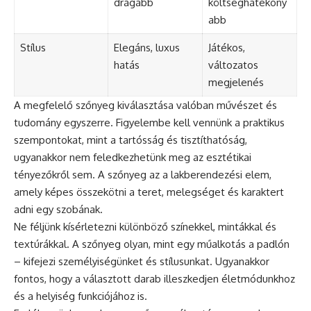
drágább
költséghatékony
abb
Stílus
Elegáns, luxus
Játékos,
hatás
változatos
megjelenés
A megfelelő szőnyeg kiválasztása valóban művészet és
tudomány egyszerre. Figyelembe kell vennünk a praktikus
szempontokat, mint a tartósság és tisztíthatóság,
ugyanakkor nem feledkezhetünk meg az esztétikai
tényezőkről sem. A szőnyeg az a lakberendezési elem,
amely képes összekötni a teret, melegséget és karaktert
adni egy szobának.
Ne féljünk kísérletezni különböző színekkel, mintákkal és
textúrákkal. A szőnyeg olyan, mint egy műalkotás a padlón
– kifejezi személyiségünket és stílusunkat. Ugyanakkor
fontos, hogy a választott darab illeszkedjen életmódunkhoz
és a helyiség funkciójához is.