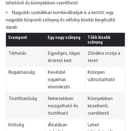
lehetővé és könnyebben cserélhető
Nagyobb szobákban kombinálhatjuk is a kettőt: egy
nagyobb központi szőnyeg és néhány kisebb kiegészítő
darab
Szempont
Egy nagy szőnyeg
Több kisebb
szőnyeg
Térhatás
Egységes, tágas
Zónákra osztja a
érzetet kelt
teret
Rugalmasság
Kevésbé
Könnyen
rugalmas
változtatható
elrendezés
Tisztíthatóság
Nehezebben
Könnyebben
mozgatható és
kezelhető,
tisztítható
cserélhető
Költség
Általában
Lehet