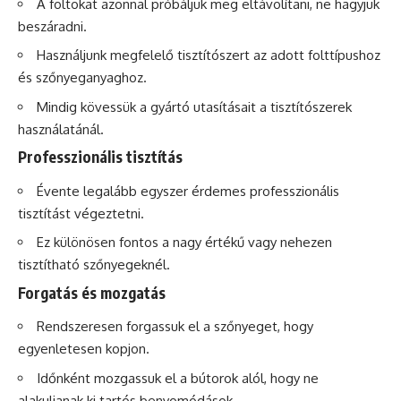
A foltokat azonnal próbáljuk meg eltávolítani, ne hagyjuk
beszáradni.
Használjunk megfelelő tisztítószert az adott folttípushoz
és szőnyeganyaghoz.
Mindig kövessük a gyártó utasításait a tisztítószerek
használatánál.
Professzionális tisztítás
Évente legalább egyszer érdemes professzionális
tisztítást végeztetni.
Ez különösen fontos a nagy értékű vagy nehezen
tisztítható szőnyegeknél.
Forgatás és mozgatás
Rendszeresen forgassuk el a szőnyeget, hogy
egyenletesen kopjon.
Időnként mozgassuk el a bútorok alól, hogy ne
alakuljanak ki tartós benyomódások.