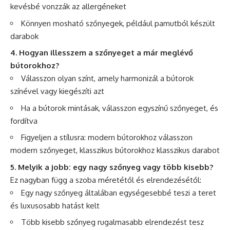
kevésbé vonzzák az allergéneket
Könnyen mosható szőnyegek, például pamutból készült
darabok
4. Hogyan illesszem a szőnyeget a már meglévő
bútorokhoz?
Válasszon olyan színt, amely harmonizál a bútorok
színével vagy kiegészíti azt
Ha a bútorok mintásak, válasszon egyszínű szőnyeget, és
fordítva
Figyeljen a stílusra: modern bútorokhoz válasszon
modern szőnyeget, klasszikus bútorokhoz klasszikus darabot
5. Melyik a jobb: egy nagy szőnyeg vagy több kisebb?
Ez nagyban függ a szoba méretétől és elrendezésétől:
Egy nagy szőnyeg általában egységesebbé teszi a teret
és luxusosabb hatást kelt
Több kisebb szőnyeg rugalmasabb elrendezést tesz