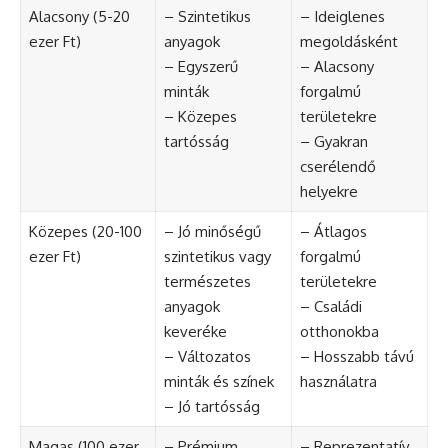
Alacsony (5-20
– Szintetikus
– Ideiglenes
ezer Ft)
anyagok
megoldásként
– Egyszerű
– Alacsony
minták
forgalmú
– Közepes
területekre
tartósság
– Gyakran
cserélendő
helyekre
Közepes (20-100
– Jó minőségű
– Átlagos
ezer Ft)
szintetikus vagy
forgalmú
természetes
területekre
anyagok
– Családi
keveréke
otthonokba
– Változatos
– Hosszabb távú
minták és színek
használatra
– Jó tartósság
Magas (100 ezer
– Prémium
– Reprezentatív