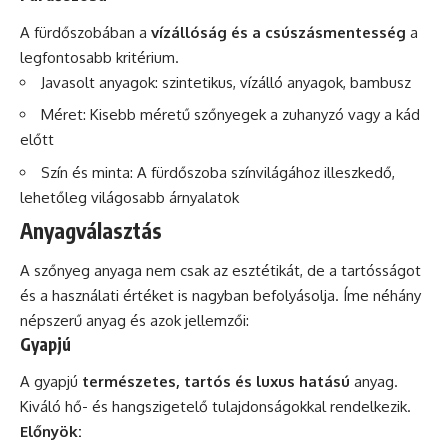
A fürdőszobában a
vízállóság és a csúszásmentesség
a
legfontosabb kritérium.
Javasolt anyagok: szintetikus, vízálló anyagok, bambusz
Méret: Kisebb méretű szőnyegek a zuhanyzó vagy a kád
előtt
Szín és minta: A fürdőszoba színvilágához illeszkedő,
lehetőleg világosabb árnyalatok
Anyagválasztás
A szőnyeg anyaga nem csak az esztétikát, de a tartósságot
és a használati értéket is nagyban befolyásolja. Íme néhány
népszerű anyag és azok jellemzői:
Gyapjú
A gyapjú
természetes, tartós és luxus hatású
anyag.
Kiváló hő- és hangszigetelő tulajdonságokkal rendelkezik.
Előnyök: