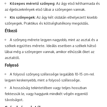
Közepes méretű szőnyeg
: Az ágy első kétharmada és
az éjjeliszekrények első lábai a szőnyegen vannak.
Kis szőnyegek
: Az ágy két oldalán elhelyezett kisebb
szőnyegek. Praktikus és költséghatékony megoldás.
Étkező
A szőnyeg mérete legyen nagyobb, mint az asztal és a
székek együttes mérete. Ideális esetben a székek hátsó
lábai még a szőnyegen vannak, amikor elhúzzák őket az
asztaltól.
Folyosó
A folyosó szőnyeg szélessége legalább 10-15 cm-rel
legyen keskenyebb, mint a folyosó szélessége.
A hosszúság tekintetében vagy teljes hosszban
fektessük le, vagy hagyjunk mindkét végén egyenlő
távolságot.