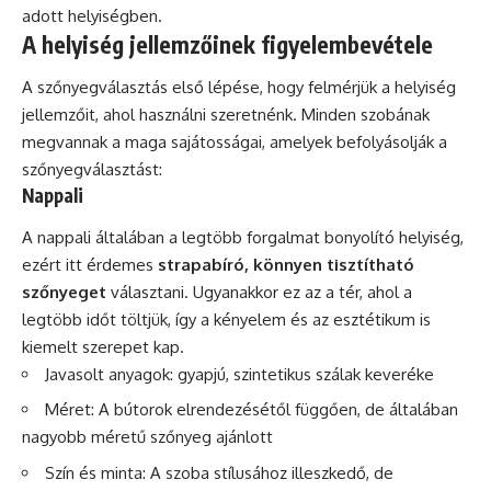
adott helyiségben.
A helyiség jellemzőinek figyelembevétele
A szőnyegválasztás első lépése, hogy felmérjük a helyiség
jellemzőit, ahol használni szeretnénk. Minden szobának
megvannak a maga sajátosságai, amelyek befolyásolják a
szőnyegválasztást:
Nappali
A
nappali
általában a legtöbb forgalmat bonyolító helyiség,
ezért itt érdemes
strapabíró, könnyen tisztítható
szőnyeget
választani. Ugyanakkor ez az a tér, ahol a
legtöbb időt töltjük, így a kényelem és az esztétikum is
kiemelt szerepet kap.
Javasolt anyagok: gyapjú, szintetikus szálak keveréke
Méret: A bútorok elrendezésétől függően, de általában
nagyobb méretű szőnyeg ajánlott
Szín és minta: A szoba stílusához illeszkedő, de