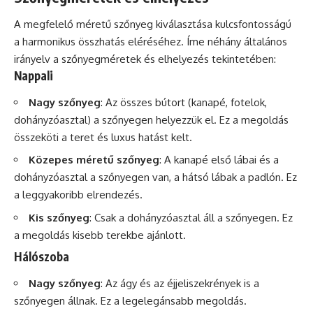
A megfelelő méretű szőnyeg kiválasztása kulcsfontosságú
a harmonikus összhatás eléréséhez. Íme néhány általános
irányelv a szőnyegméretek és elhelyezés tekintetében:
Nappali
Nagy szőnyeg
: Az összes bútort (kanapé, fotelok,
dohányzóasztal) a szőnyegen helyezzük el. Ez a megoldás
összeköti a teret és luxus hatást kelt.
Közepes méretű szőnyeg
: A kanapé első lábai és a
dohányzóasztal a szőnyegen van, a hátsó lábak a padlón. Ez
a leggyakoribb elrendezés.
Kis szőnyeg
: Csak a dohányzóasztal áll a szőnyegen. Ez
a megoldás kisebb terekbe ajánlott.
Hálószoba
Nagy szőnyeg
: Az ágy és az éjjeliszekrények is a
szőnyegen állnak. Ez a legelegánsabb megoldás.