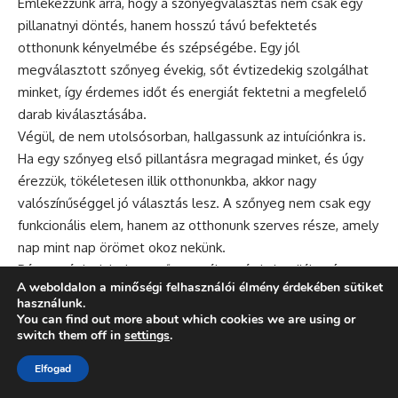
Emlékezzünk arra, hogy a szőnyegválasztás nem csak egy
pillanatnyi döntés, hanem hosszú távú befektetés
otthonunk kényelmébe és szépségébe. Egy jól
megválasztott szőnyeg évekig, sőt évtizedekig szolgálhat
minket, így érdemes időt és energiát fektetni a megfelelő
darab kiválasztásába.
Végül, de nem utolsósorban, hallgassunk az intuíciónkra is.
Ha egy szőnyeg első pillantásra megragad minket, és úgy
érezzük, tökéletesen illik otthonunkba, akkor nagy
valószínűséggel jó választás lesz. A szőnyeg nem csak egy
funkcionális elem, hanem az otthonunk szerves része, amely
nap mint nap örömet okoz nekünk.
Bátran vágjunk bele a szőnyegválasztás kalandjába, és
A weboldalon a minőségi felhasználói élmény érdekében sütiket
teremtsünk olyan otthont, amely tükrözi egyéniségünket és
használunk.
stílusunkat!
You can find out more about which cookies we are using or
switch them off in
settings
.
Otthon és Dekoráció – Lakberendezés
Elfogad