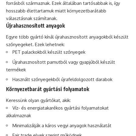
forrásból származnak. Ezek általában tartósabbak is, így
hosszabb élettartamuk miatt környezetbarátabb
választásnak számítanak.
Újrahasznosított anyagok
Egyre több gyártó kínál újrahasznosított anyagokból készült
szőnyegeket. Ezek lehetnek:
PET palackokból készült szőnyegek
Újrahasznosított pamutból vagy gyapjúból készült
termékek
Használt szőnyegekből újrafeldolgozott darabok
Környezetbarát gyártási folyamatok
Keressünk olyan gyártókat, akik:
Víz- és energiatakarékos gyártási folyamatokat
alkalmaznak
Minimalizálják a káros vegyi anyagok használatát
Fair trade elvek szerint működnek