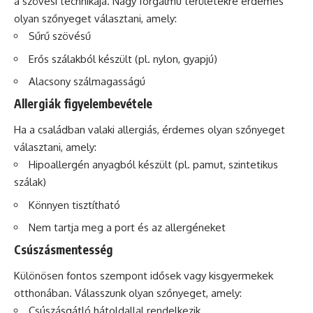
a szövési technikája. Nagy forgalmú területekre érdemes
olyan szőnyeget választani, amely:
Sűrű szövésű
Erős szálakból készült (pl. nylon, gyapjú)
Alacsony szálmagasságú
Allergiák figyelembevétele
Ha a családban valaki allergiás, érdemes olyan szőnyeget
választani, amely:
Hipoallergén anyagból készült (pl. pamut, szintetikus
szálak)
Könnyen tisztítható
Nem tartja meg a port és az allergéneket
Csúszásmentesség
Különösen fontos szempont idősek vagy kisgyermekek
otthonában. Válasszunk olyan szőnyeget, amely:
Csúszásgátló hátoldallal rendelkezik