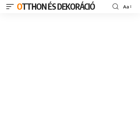
OTTHON ÉS DEKORÁCIÓ
Aa
Font
Resizer