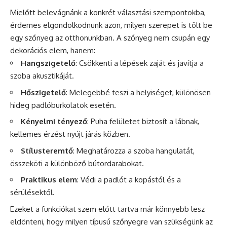
Mielőtt belevágnánk a konkrét választási szempontokba,
érdemes elgondolkodnunk azon, milyen szerepet is tölt be
egy szőnyeg az otthonunkban. A szőnyeg nem csupán egy
dekorációs elem, hanem:
Hangszigetelő
: Csökkenti a lépések zaját és javítja a
szoba akusztikáját.
Hőszigetelő
: Melegebbé teszi a helyiséget, különösen
hideg padlóburkolatok esetén.
Kényelmi tényező
: Puha felületet biztosít a lábnak,
kellemes érzést nyújt járás közben.
Stílusteremtő
: Meghatározza a szoba hangulatát,
összeköti a különböző bútordarabokat.
Praktikus elem
: Védi a padlót a kopástól és a
sérülésektől.
Ezeket a funkciókat szem előtt tartva már könnyebb lesz
eldönteni, hogy milyen típusú szőnyegre van szükségünk az