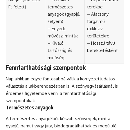
Ft felett)
természetes
terekbe
anyagok (gyapjú,
– Alacsony
selyem)
forgalmú,
– Egyedi,
exkluzív
művészi minták
területekre
– Kiváló
– Hosszú távú
tartósság és
befektetésként
minőség
Fenntarthatósági szempontok
Napjainkban egyre fontosabbá válik a környezettudatos
választás a lakberendezésben is. A szőnyegvásárlásnál is
érdemes figyelembe venni a fenntarthatósági
szempontokat:
Természetes anyagok
A természetes anyagokból készült szőnyegek, mint a
gyapjú, pamut vagy juta, biodegradálhatóak és megújuló