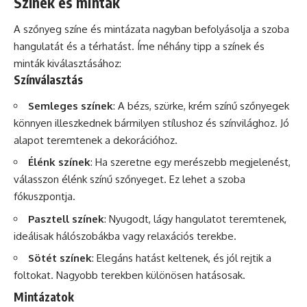
Színek és minták
A szőnyeg színe és mintázata nagyban befolyásolja a szoba
hangulatát és a térhatást. Íme néhány tipp a színek és
minták kiválasztásához:
Színválasztás
Semleges színek
: A bézs, szürke, krém színű szőnyegek
könnyen illeszkednek bármilyen stílushoz és színvilághoz. Jó
alapot teremtenek a dekorációhoz.
Élénk színek
: Ha szeretne egy merészebb megjelenést,
válasszon élénk színű szőnyeget. Ez lehet a szoba
fókuszpontja.
Pasztell színek
: Nyugodt, lágy hangulatot teremtenek,
ideálisak hálószobákba vagy relaxációs terekbe.
Sötét színek
: Elegáns hatást keltenek, és jól rejtik a
foltokat. Nagyobb terekben különösen hatásosak.
Mintázatok