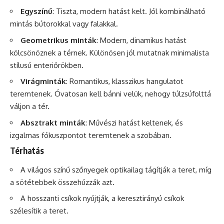
Egyszínű
: Tiszta, modern hatást kelt. Jól kombinálható
mintás bútorokkal vagy falakkal.
Geometrikus minták
: Modern, dinamikus hatást
kölcsönöznek a térnek. Különösen jól mutatnak minimalista
stílusú enteriőrökben.
Virágminták
: Romantikus, klasszikus hangulatot
teremtenek. Óvatosan kell bánni velük, nehogy túlzsúfolttá
váljon a tér.
Absztrakt minták
: Művészi hatást keltenek, és
izgalmas fókuszpontot teremtenek a szobában.
Térhatás
A világos színű szőnyegek optikailag tágítják a teret, míg
a sötétebbek összehúzzák azt.
A hosszanti csíkok nyújtják, a keresztirányú csíkok
szélesítik a teret.