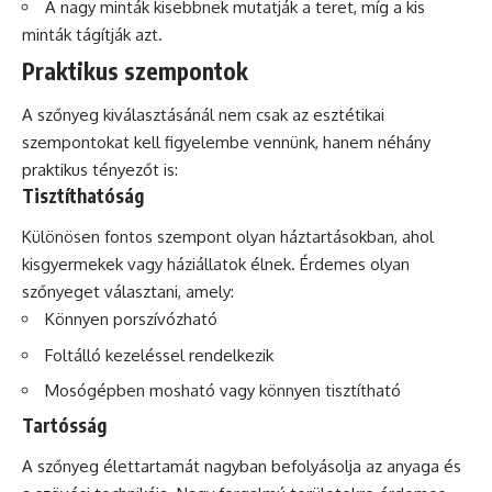
A nagy minták kisebbnek mutatják a teret, míg a kis
minták tágítják azt.
Praktikus szempontok
A szőnyeg kiválasztásánál nem csak az esztétikai
szempontokat kell figyelembe vennünk, hanem néhány
praktikus tényezőt is:
Tisztíthatóság
Különösen fontos szempont olyan háztartásokban, ahol
kisgyermekek vagy háziállatok élnek. Érdemes olyan
szőnyeget választani, amely:
Könnyen porszívózható
Foltálló kezeléssel rendelkezik
Mosógépben mosható vagy könnyen tisztítható
Tartósság
A szőnyeg élettartamát nagyban befolyásolja az anyaga és