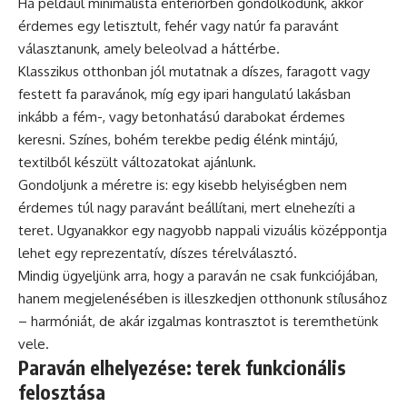
Ha például minimalista enteriőrben gondolkodunk, akkor
érdemes egy letisztult, fehér vagy natúr fa paravánt
választanunk, amely beleolvad a háttérbe.
Klasszikus otthonban jól mutatnak a díszes, faragott vagy
festett fa paravánok, míg egy ipari hangulatú lakásban
inkább a fém-, vagy betonhatású darabokat érdemes
keresni. Színes, bohém terekbe pedig élénk mintájú,
textilből készült változatokat ajánlunk.
Gondoljunk a méretre is: egy kisebb helyiségben nem
érdemes túl nagy paravánt beállítani, mert elnehezíti a
teret. Ugyanakkor egy nagyobb
nappali
vizuális középpontja
lehet egy reprezentatív, díszes térelválasztó.
Mindig ügyeljünk arra, hogy a paraván ne csak funkciójában,
hanem megjelenésében is illeszkedjen otthonunk stílusához
– harmóniát, de akár izgalmas kontrasztot is teremthetünk
vele.
Paraván elhelyezése: terek funkcionális
felosztása