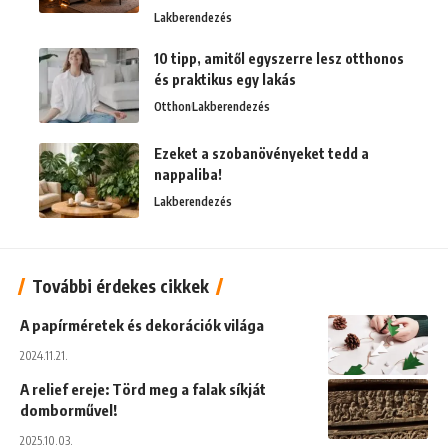
Lakberendezés
10 tipp, amitől egyszerre lesz otthonos
és praktikus egy lakás
Otthon
Lakberendezés
Ezeket a szobanövényeket tedd a
nappaliba!
Lakberendezés
További érdekes cikkek
A papírméretek és dekorációk világa
2024.11.21.
A relief ereje: Törd meg a falak síkját
domborművel!
2025.10.03.