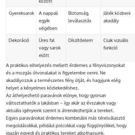
között
Gyereksarok
A nappali
Biztonság,
Játék közbeni
egyik
leválasztás
akadály
végében
Dekoráció
Üres fal
Díszítőelem
Csak vizuális
vagy sarok
funkció
előtt
A praktikus elhelyezés mellett érdemes a fényviszonyokat
és a mozgás útvonalakat is figyelembe venni. Ne
akadályozzuk a természetes fény útját, és hagyjunk elég
helyet a kényelmes közlekedéshez.
Az áthelyezhető paravánok előnye, hogy gyorsan
változtathatók a lakásban – így akár az évszakok vagy
aktuális igényeink szerint is átrendezhetjük a tereket.
Egyes paravánokat érdemes kombinálni más térelválasztó
megoldásokkal, például polcokkal vagy függönyökkel, hogy
igazán egyedi és praktikus tereket alkothassunk.