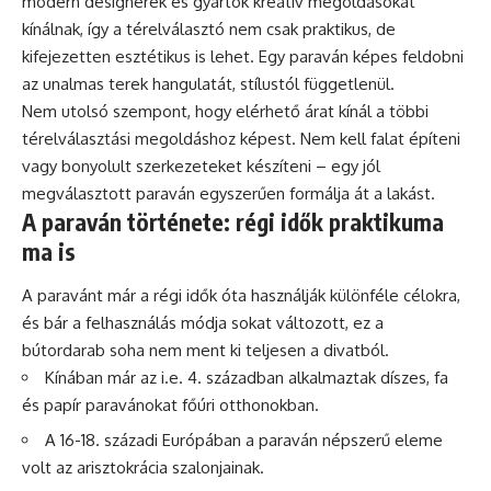
modern designerek és gyártók kreatív megoldásokat
kínálnak, így a térelválasztó nem csak praktikus, de
kifejezetten esztétikus is lehet. Egy paraván képes feldobni
az unalmas terek hangulatát, stílustól függetlenül.
Nem utolsó szempont, hogy elérhető árat kínál a többi
térelválasztási megoldáshoz képest. Nem kell falat építeni
vagy bonyolult szerkezeteket készíteni – egy jól
megválasztott paraván egyszerűen formálja át a lakást.
A paraván története: régi idők praktikuma
ma is
A paravánt már a régi idők óta használják különféle célokra,
és bár a felhasználás módja sokat változott, ez a
bútordarab soha nem ment ki teljesen a divatból.
Kínában már az i.e. 4. században alkalmaztak díszes, fa
és papír paravánokat főúri otthonokban.
A 16-18. századi Európában a paraván népszerű eleme
volt az arisztokrácia szalonjainak.