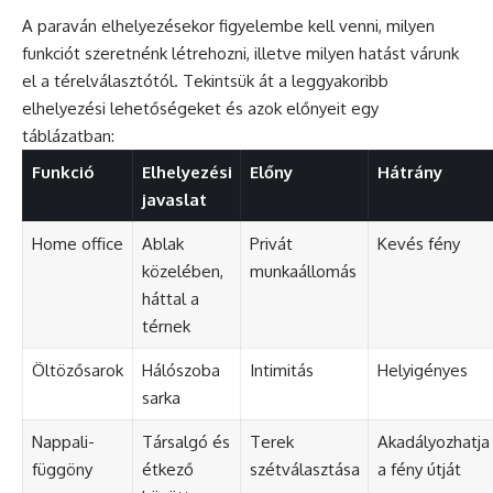
A paraván elhelyezésekor figyelembe kell venni, milyen
funkciót szeretnénk létrehozni, illetve milyen hatást várunk
el a térelválasztótól. Tekintsük át a leggyakoribb
elhelyezési lehetőségeket és azok előnyeit egy
táblázatban:
Funkció
Elhelyezési
Előny
Hátrány
javaslat
Home office
Ablak
Privát
Kevés fény
közelében,
munkaállomás
háttal a
térnek
Öltözősarok
Hálószoba
Intimitás
Helyigényes
sarka
Nappali-
Társalgó és
Terek
Akadályozhatja
függöny
étkező
szétválasztása
a fény útját