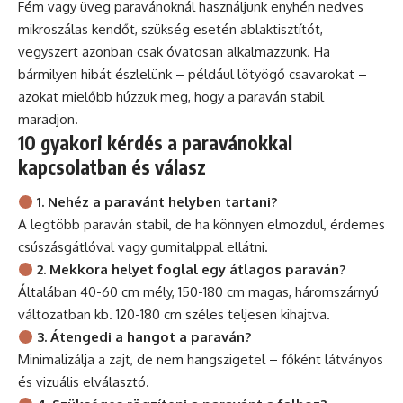
Fém vagy üveg paravánoknál használjunk enyhén nedves
mikroszálas kendőt, szükség esetén ablaktisztítót,
vegyszert azonban csak óvatosan alkalmazzunk. Ha
bármilyen hibát észlelünk – például lötyögő csavarokat –
azokat mielőbb húzzuk meg, hogy a paraván stabil
maradjon.
10 gyakori kérdés a paravánokkal
kapcsolatban és válasz
1. Nehéz a paravánt helyben tartani?
A legtöbb paraván stabil, de ha könnyen elmozdul, érdemes
csúszásgátlóval vagy gumitalppal ellátni.
2. Mekkora helyet foglal egy átlagos paraván?
Általában 40-60 cm mély, 150-180 cm magas, háromszárnyú
változatban kb. 120-180 cm széles teljesen kihajtva.
3. Átengedi a hangot a paraván?
Minimalizálja a zajt, de nem hangszigetel – főként látványos
és vizuális elválasztó.