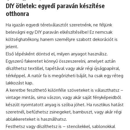
DIY ötletek: egyedi paraván készítése
otthonra
Ha igazán egyedi térelválasztót szeretnénk, ne féljünk
belevágni egy DIY paraván elkészítésébe! Ez nemcsak
költséghatékony, hanem személyre szabott dekorációt is
jelent.
Első lépésként döntsd el, milyen anyagot használsz.
Egyszerű fakeretet könnyű összeszerelni, amelyet aztán
díszíthetsz textillel, tapétával vagy akár régi újságpapírral,
térképpel. A natúr fa is megőrizheti báját, ha csak egy réteg
lakkozást kap.
A keretbe feszíthető különféle szöveteket is választhatsz –
vintage mintás, sima vászon, vagy akár saját fényképeidből
készült nyomtatott anyag is szóba jöhet. Ha rusztikus hatást
szeretnél, befűzhetsz zsinegeket, bambuszt, vagy akár régi
ablakkereteket is használhatsz.
Festhetsz vagy díszíthetsz is – stencilekkel, sablonokkal