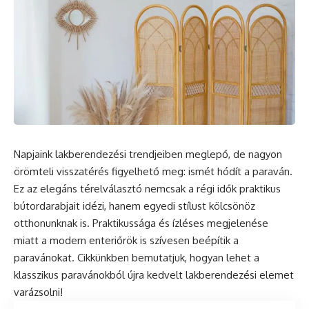
Napjaink lakberendezési trendjeiben meglepő, de nagyon
örömteli visszatérés figyelhető meg: ismét hódít a paraván.
Ez az elegáns térelválasztó nemcsak a régi idők praktikus
bútordarabjait idézi, hanem egyedi stílust kölcsönöz
otthonunknak is. Praktikussága és ízléses megjelenése
miatt a modern enteriőrök is szívesen beépítik a
paravánokat. Cikkünkben bemutatjuk, hogyan lehet a
klasszikus paravánokból újra kedvelt lakberendezési elemet
varázsolni!