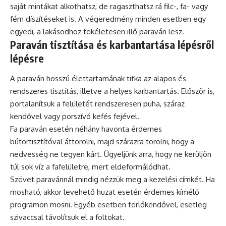
saját mintákat alkothatsz, de ragaszthatsz rá filc-, fa- vagy
fém díszítéseket is. A végeredmény minden esetben egy
egyedi, a lakásodhoz tökéletesen illő paraván lesz.
Paraván tisztítása és karbantartása lépésről
lépésre
A paraván hosszú élettartamának titka az alapos és
rendszeres tisztítás, illetve a helyes karbantartás. Először is,
portalanítsuk a felületét rendszeresen puha, száraz
kendővel vagy porszívó kefés fejével.
Fa paraván esetén néhány havonta érdemes
bútortisztítóval áttörölni, majd szárazra törölni, hogy a
nedvesség ne tegyen kárt. Ügyeljünk arra, hogy ne kerüljön
túl sok víz a fafelületre, mert eldeformálódhat.
Szövet paravánnál mindig nézzük meg a kezelési címkét. Ha
mosható, akkor levehető huzat esetén érdemes kímélő
programon mosni. Egyéb esetben törlőkendővel, esetleg
szivaccsal távolítsuk el a foltokat.