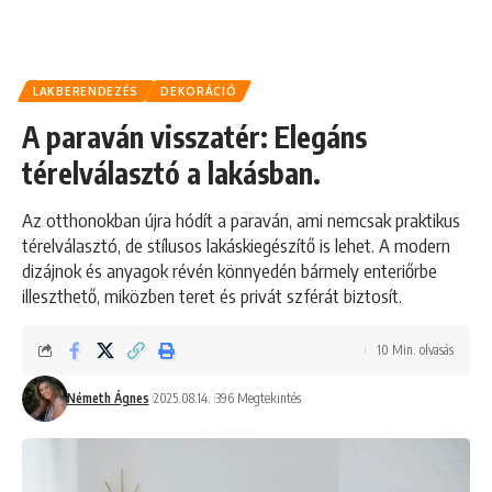
LAKBERENDEZÉS
DEKORÁCIÓ
A paraván visszatér: Elegáns
térelválasztó a lakásban.
Az otthonokban újra hódít a paraván, ami nemcsak praktikus
térelválasztó, de stílusos lakáskiegészítő is lehet. A modern
dizájnok és anyagok révén könnyedén bármely enteriőrbe
illeszthető, miközben teret és privát szférát biztosít.
10 Min. olvasás
Németh Ágnes
2025.08.14.
396 Megtekintés