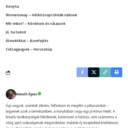
Konyha
Womensway – Hétköznapi témák nőknek
Mit-mikor? – Kérdések és válaszok
Jó, ha tudod
Álmoktitkai – álomfejtés
Csillagjegyek – Horoszkóp
Németh Ágnes
Ági vagyok, szeretek alkotni, felfedezni és megélni a pillanatokat –
legyenek azok a természetben, a konyhában vagy egy jó könyv felett. A
kreatív tevékenységek feltöltenek, különösen a fotózás, ami számomra a
világ apró szépségeinek megörökítése. Imádok új receptekkel kísérletezni,