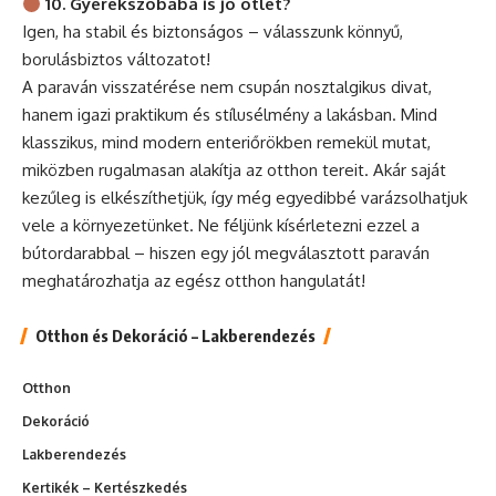
10. Gyerekszobába is jó ötlet?
Igen, ha stabil és biztonságos – válasszunk könnyű,
borulásbiztos változatot!
A paraván visszatérése nem csupán nosztalgikus divat,
hanem igazi praktikum és stílusélmény a lakásban. Mind
klasszikus, mind modern enteriőrökben remekül mutat,
miközben rugalmasan alakítja az otthon tereit. Akár saját
kezűleg is elkészíthetjük, így még egyedibbé varázsolhatjuk
vele a környezetünket. Ne féljünk kísérletezni ezzel a
bútordarabbal – hiszen egy jól megválasztott paraván
meghatározhatja az egész otthon hangulatát!
Otthon és Dekoráció – Lakberendezés
Otthon
Dekoráció
Lakberendezés
Kertikék – Kertészkedés