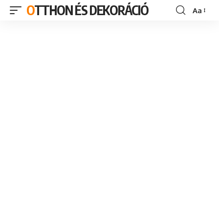
OTTHON ÉS DEKORÁCIÓ
Aa
Font
Resizer