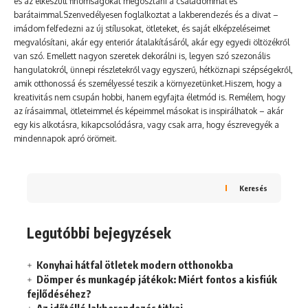
és az elkészült finomságokat megosztani a családommal és
barátaimmal.Szenvedélyesen foglalkoztat a lakberendezés és a divat –
imádom felfedezni az új stílusokat, ötleteket, és saját elképzeléseimet
megvalósítani, akár egy enteriőr átalakításáról, akár egy egyedi öltözékről
van szó. Emellett nagyon szeretek dekorálni is, legyen szó szezonális
hangulatokról, ünnepi részletekről vagy egyszerű, hétköznapi szépségekről,
amik otthonossá és személyessé teszik a környezetünket.Hiszem, hogy a
kreativitás nem csupán hobbi, hanem egyfajta életmód is. Remélem, hogy
az írásaimmal, ötleteimmel és képeimmel másokat is inspirálhatok – akár
egy kis alkotásra, kikapcsolódásra, vagy csak arra, hogy észrevegyék a
mindennapok apró örömeit.
Keresés
Legutóbbi bejegyzések
Konyhai hátfal ötletek modern otthonokba
Dömper és munkagép játékok: Miért fontos a kisfiúk
fejlődéséhez?
Az időtálló lakberendezés titkai