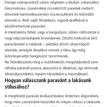
Design szempontból szinte végtelen a kínálat: a klasszikus
háromrészes, zsanérokkal összekötött panelek mellett
léteznek harmonikaszerűen összecsukható és különálló
elemek is. Akár saját fényképes, egyedi grafikával is
készíttethetünk paravánt.
A minimalista fehér, vagy a hangsúlyos, színes változatok is
nagy népszerűségnek örvendenek. Díszítő funkcióval bíró
paravánokat is találunk – például áttört, lézervágott
elemek, amelyek árnyékot vetnek a falra, így még
különlegesebb hangulatot teremtenek.
Ne feledkezzünk meg a multifunkciós megoldásokról sem:
néhány paraván polcra, akasztóra is alkalmas, így nemcsak
térelválasztóként, hanem tárolóként is használható.
Hogyan válasszunk paravánt a lakásunk
stílusához?
A megfelelő paraván kiválasztásakor érdemes átgondolni,
hogy mire szeretnénk használni és milyen stílusú a lakásunk.