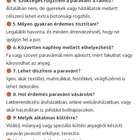
4. Szükséges rögzíteni a paravánt a falhoz?
Általában nem, de gyerekek vagy háziállatok mellett
célszerű lehet extra biztonsági rögzítés.
5. Milyen gyakran érdemes tisztítani?
Legalább havonta, és minden átrendezésnél, hogy ne
gyűljön fel a por.
6. Közvetlen napfény mellett elhelyezhető?
Fa vagy szövet paravánnál nem ajánlott, mert fakulhat vagy
károsodhat az anyag.
7. Lehet díszíteni a paravánt?
Igen, akár textillel, matricákkal, festékkel, virágfüzérrel is
lehet dekorálni.
8. Hol érdemes paravánt vásárolni?
Lakberendezési áruházakban, online webáruházakban, vagy
akár használtan is, például bolhapiacokon.
9. Melyik alkalmas kültérre?
Vízálló, műanyag vagy speciális kültéri anyagból készült
paraván javasolt erkélyre, teraszra.