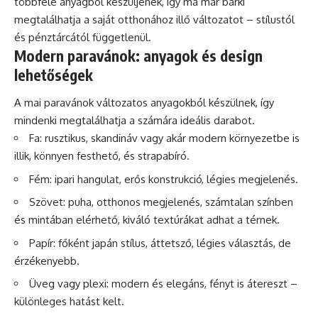
többféle anyagból készüljenek, így ma már bárki
megtalálhatja a saját otthonához illő változatot – stílustól
és pénztárcától függetlenül.
Modern paravánok: anyagok és design
lehetőségek
A mai paravánok változatos anyagokból készülnek, így
mindenki megtalálhatja a számára ideális darabot.
Fa: rusztikus, skandináv vagy akár modern környezetbe is
illik, könnyen festhető, és strapabíró.
Fém: ipari hangulat, erős konstrukció, légies megjelenés.
Szövet: puha, otthonos megjelenés, számtalan színben
és mintában elérhető, kiváló textúrákat adhat a térnek.
Papír: főként japán stílus, áttetsző, légies választás, de
érzékenyebb.
Üveg vagy plexi: modern és elegáns, fényt is átereszt –
különleges hatást kelt.