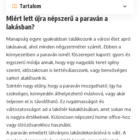
Tartalom
Miért lett újra népszerű a paraván a
lakásban?
Manapság egyre gyakrabban találkozunk a városi élet apró
lakásaival, ahol minden négyzetméter számít. Ebben a
környezetben a paraván ismét főszerepet kapott: gyors és
egyszerű módja annak, hogy egy nagyobb teret igény
szerint, időszakosan is kettéválasszunk, vagy bensőséges
sarkot alakítsunk ki.
Szintén nagy előny, hogy a paraván mozgatható; így ha
szükséges, könnyedén áthelyezhető máshová, vagy akár
teljesen el is távolítható. Ez rugalmasságot és
változatosságot ad a lakótér kialakításában, amit sokan ma
is nagyra értékelnek. Különösen népszerű home office-hoz
vagy öltözősarokhoz használni.
A paraván emellett látványos lakásdekorációvá is vált. A