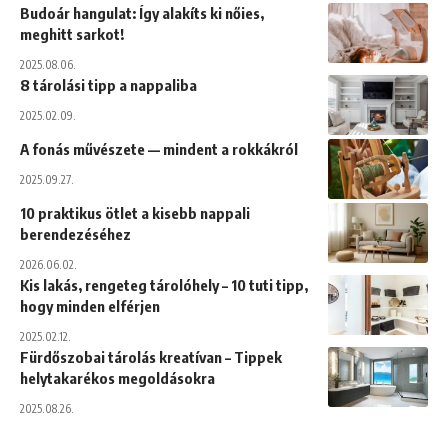
Budoár hangulat: Így alakíts ki nőies,
meghitt sarkot!
2025.08.06.
8 tárolási tipp a nappaliba
2025.02.09.
A fonás művészete — mindent a rokkákról
2025.09.27.
10 praktikus ötlet a kisebb nappali
berendezéséhez
2026.06.02.
Kis lakás, rengeteg tárolóhely – 10 tuti tipp,
hogy minden elférjen
2025.02.12.
Fürdőszobai tárolás kreatívan – Tippek
helytakarékos megoldásokra
2025.08.26.