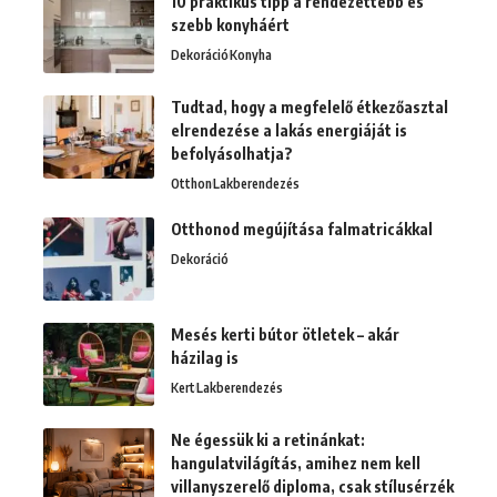
10 praktikus tipp a rendezettebb és
szebb konyháért
Dekoráció
Konyha
Tudtad, hogy a megfelelő étkezőasztal
elrendezése a lakás energiáját is
befolyásolhatja?
Otthon
Lakberendezés
Otthonod megújítása falmatricákkal
Dekoráció
Mesés kerti bútor ötletek – akár
házilag is
Kert
Lakberendezés
Ne égessük ki a retinánkat:
hangulatvilágítás, amihez nem kell
villanyszerelő diploma, csak stílusérzék