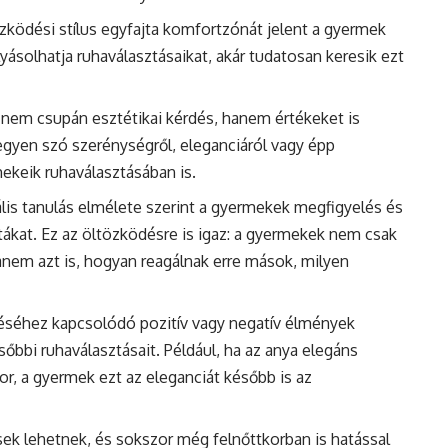
özködési stílus egyfajta komfortzónát jelent a gyermek
lyásolhatja ruhaválasztásaikat, akár tudatosan keresik ezt
 nem csupán esztétikai kérdés, hanem értékeket is
 legyen szó szerénységről, eleganciáról vagy épp
keik ruhaválasztásában is.
ális tanulás elmélete szerint a gyermekek megfigyelés és
intákat. Ez az öltözködésre is igaz: a gyermekek nem csak
hanem azt is, hogyan reagálnak erre mások, milyen
déséhez kapcsolódó pozitív vagy negatív élmények
őbbi ruhaválasztásait. Például, ha az anya elegáns
r, a gyermek ezt az eleganciát később is az
ősek lehetnek, és sokszor még felnőttkorban is hatással