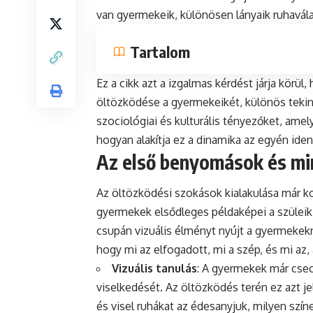
van gyermekeik, különösen lányaik ruhaválas
Tartalom
Ez a cikk azt a izgalmas kérdést járja körü
öltözködése a gyermekeikét, különös tekint
szociológiai és kulturális tényezőket, amel
hogyan alakítja ez a dinamika az egyén iden
Az első benyomások és mi
Az öltözködési szokások kialakulása már k
gyermekek elsődleges példaképei a szülei
csupán vizuális élményt nyújt a gyermeke
hogy mi az elfogadott, mi a szép, és mi az
Vizuális tanulás
: A gyermekek már csec
viselkedését. Az öltözködés terén ez azt j
és visel ruhákat az édesanyjuk, milyen szín