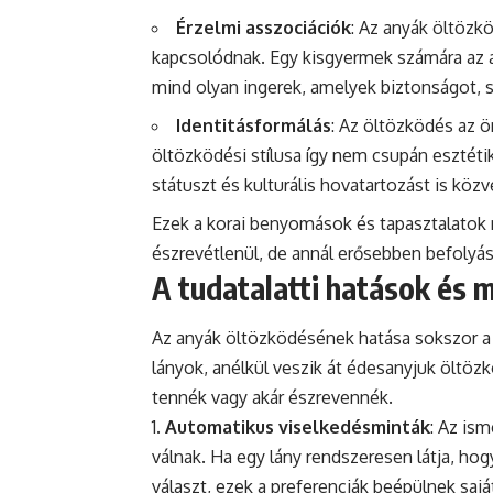
Érzelmi asszociációk
: Az anyák öltözk
kapcsolódnak. Egy kisgyermek számára az any
mind olyan ingerek, amelyek biztonságot, 
Identitásformálás
: Az öltözködés az 
öltözködési stílusa így nem csupán esztéti
státuszt és kulturális hovatartozást is közve
Ezek a korai benyomások és tapasztalato
észrevétlenül, de annál erősebben befolyás
A tudatalatti hatások és 
Az anyák öltözködésének hatása sokszor a 
lányok, anélkül veszik át édesanyjuk öltözk
tennék vagy akár észrevennék.
Automatikus viselkedésminták
: Az is
válnak. Ha egy lány rendszeresen látja, ho
választ, ezek a preferenciák beépülnek saj