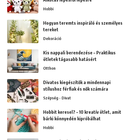
Hobbi
Hogyan teremts inspiráló és személyes
tereket
Dekoráció
Kis nappali berendezése – Praktikus
ötletek tágasabb hatásért
Otthon
Divatos kiegészítők a mindennapi
stílushoz férfiak és nők számára
Szépség - Divat
Hobbit keresel? – 10 kreatív ötlet, amit
bárki könnyedén kipróbálhat
Hobbi