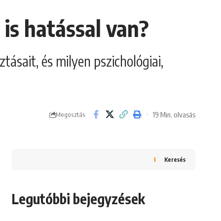
 is hatással van?
tásait, és milyen pszichológiai,
19 Min. olvasás
Megosztás
Keresés
Legutóbbi bejegyzések