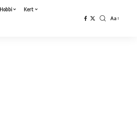
Hobbi
Kert
Aa
Font
Resizer