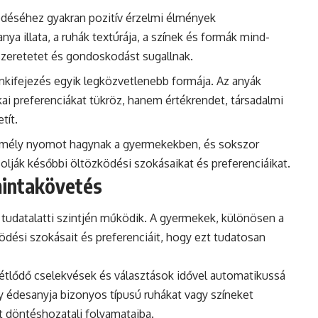
ödéséhez gyakran pozitív érzelmi élmények
a illata, a ruhák textúrája, a színek és formák mind-
szeretetet és gondoskodást sugallnak.
önkifejezés egyik legközvetlenebb formája. Az anyák
kai preferenciákat tükröz, hanem értékrendet, társadalmi
tít.
k mély nyomot hagynak a gyermekekben, és sokszor
olják későbbi öltözködési szokásaikat és preferenciáikat.
mintakövetés
tudatalatti szintjén működik. A gyermekek, különösen a
ödési szokásait és preferenciáit, hogy ezt tudatosan
métlődő cselekvések és választások idővel automatikussá
gy édesanyja bizonyos típusú ruhákat vagy színeket
át döntéshozatali folyamataiba.