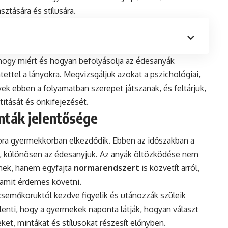
ztására és stílusára.
l, hogy miért és hogyan befolyásolja az édesanyák
ettel a lányokra. Megvizsgáljuk azokat a pszichológiai,
yek ebben a folyamatban szerepet játszanak, és feltárjuk,
titását és önkifejezését.
nták jelentősége
ora gyermekkorban elkezdődik. Ebben az időszakban a
k, különösen az édesanyjuk. Az anyák öltözködése nem
knek, hanem egyfajta
normarendszert
is közvetít arról,
, amit érdemes követni.
semőkoruktól kezdve figyelik és utánozzák szüleik
elenti, hogy a gyermekek naponta látják, hogyan választ
eket, mintákat és stílusokat részesít előnyben.