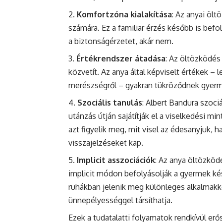
Komfortzóna kialakítása
: Az anyai ölt
számára. Ez a familiar érzés később is befo
a biztonságérzetet, akár nem.
Értékrendszer átadása
: Az öltözködés
közvetít. Az anya által képviselt értékek –
merészségről – gyakran tükröződnek gyerme
Szociális tanulás
: Albert Bandura szoci
utánzás útján sajátítják el a viselkedési m
azt figyelik meg, mit visel az édesanyjuk, 
visszajelzéseket kap.
Implicit asszociációk
: Az anya öltözkö
implicit módon befolyásolják a gyermek kés
ruhákban jelenik meg különleges alkalmakko
ünnepélyességgel társíthatja.
Ezek a tudatalatti folyamatok rendkívül er