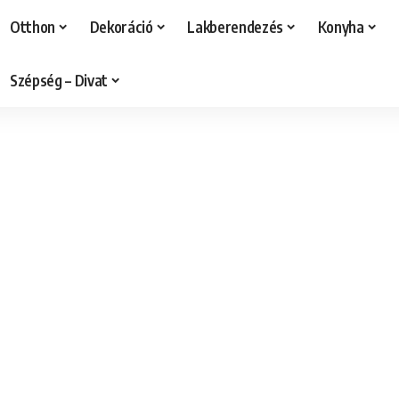
Otthon
Dekoráció
Lakberendezés
Konyha
Szépség – Divat