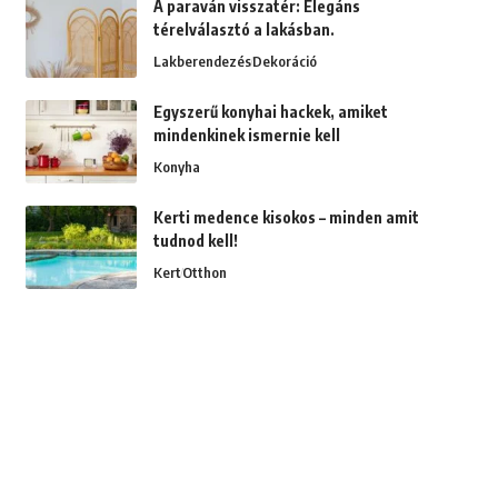
A paraván visszatér: Elegáns
térelválasztó a lakásban.
Lakberendezés
Dekoráció
Egyszerű konyhai hackek, amiket
mindenkinek ismernie kell
Konyha
Kerti medence kisokos – minden amit
tudnod kell!
Kert
Otthon