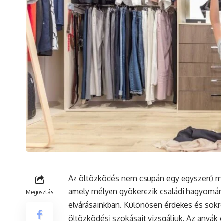
Az öltözködés nem csupán egy egyszerű mi
amely mélyen gyökerezik családi hagyomán
Megosztás
elvárásainkban. Különösen érdekes és sokré
öltözködési szokásait vizsgáljuk. Az anyá