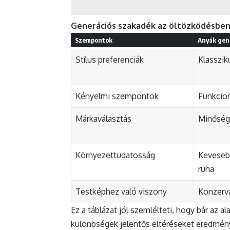
Generációs szakadék az öltözködésbe
Szempontok
Anyák gen
Stílus preferenciák
Klasszik
Kényelmi szempontok
Funkcion
Márkaválasztás
Minőség 
Környezettudatosság
Keveseb
ruha
Testképhez való viszony
Konzerva
Ez a táblázat jól szemlélteti, hogy bár az 
különbségek jelentős eltéréseket eredmén