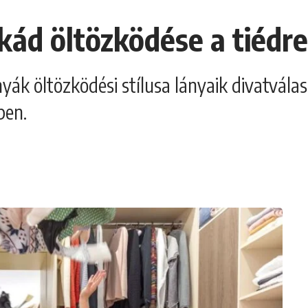
ád öltözködése a tiédre
yák öltözködési stílusa lányaik divatválasz
ben.