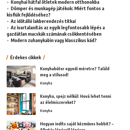
Konyhai hátfal ötletek modern otthonokba
Dömper és munkagép játékok: Miért fontos a
kisfiúk fejlődéséhez?
Az időtálló lakberendezés titkai
Az ivartalanítás az egyik legfontosabb lépés a
gazdátlan macskák számának csökkentésében
Modern zuhanykabin vagy klasszikus kád?
Érdekes cikkek
Konyhabútor egyedi méretre? Találd
meg a stílusod!
Konyha
Konyha, spejz nélkül: Hová lehet tenni
az élelmiszereket?
Konyha
Hogyan indíts saját kézműves hobbit? –
Alkotás lépésről lépésre