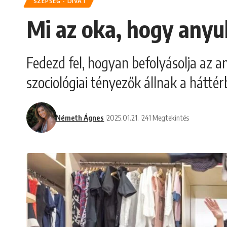
SZÉPSÉG - DIVAT
Mi az oka, hogy anyuk
Fedezd fel, hogyan befolyásolja az an
szociológiai tényezők állnak a háttér
Németh Ágnes
2025.01.21.
241 Megtekintés