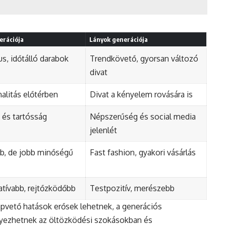
n
erációja
Lányok generációja
us, időtálló darabok
Trendkövető, gyorsan változó
divat
alitás előtérben
Divat a kényelem rovására is
és tartósság
Népszerűség és social media
jelenlét
b, de jobb minőségű
Fast fashion, gyakori vásárlás
tívabb, rejtőzködőbb
Testpozitív, merészebb
alapvető hatások erősek lehetnek, a generációs
yezhetnek az öltözködési szokásokban és