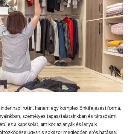
ndennapi rutin, hanem egy komplex önkifejezési forma,
yainkban, személyes tapasztalatainkban és társadalmi
tű ez a kapcsolat, amikor az anyák és lányaik
k öltözködése ugyanis sokszor meglepően erős hatással