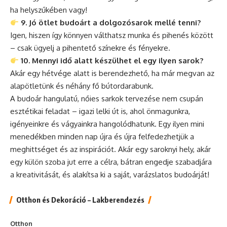
ha helyszűkében vagy!
9. Jó ötlet budoárt a dolgozósarok mellé tenni?
Igen, hiszen így könnyen válthatsz munka és pihenés között
– csak ügyelj a pihentető színekre és fényekre.
10. Mennyi idő alatt készülhet el egy ilyen sarok?
Akár egy hétvége alatt is berendezhető, ha már megvan az
alapötletünk és néhány fő bútordarabunk.
A budoár hangulatú, nőies sarkok tervezése nem csupán
esztétikai feladat – igazi lelki út is, ahol önmagunkra,
igényeinkre és vágyainkra hangolódhatunk. Egy ilyen mini
menedékben minden nap újra és újra felfedezhetjük a
meghittséget és az inspirációt. Akár egy saroknyi hely, akár
egy külön szoba jut erre a célra, bátran engedje szabadjára
a kreativitását, és alakítsa ki a saját, varázslatos budoárját!
Otthon és Dekoráció – Lakberendezés
Otthon