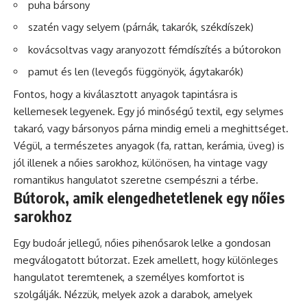
puha bársony
szatén vagy selyem (párnák, takarók, székdíszek)
kovácsoltvas vagy aranyozott fémdíszítés a bútorokon
pamut és len (levegős függönyök, ágytakarók)
Fontos, hogy a kiválasztott anyagok tapintásra is
kellemesek legyenek. Egy jó minőségű textil, egy selymes
takaró, vagy bársonyos párna mindig emeli a meghittséget.
Végül, a természetes anyagok (fa, rattan, kerámia, üveg) is
jól illenek a nőies sarokhoz, különösen, ha vintage vagy
romantikus hangulatot szeretne csempészni a térbe.
Bútorok, amik elengedhetetlenek egy nőies
sarokhoz
Egy budoár jellegű, nőies pihenősarok lelke a gondosan
megválogatott bútorzat. Ezek amellett, hogy különleges
hangulatot teremtenek, a személyes komfortot is
szolgálják. Nézzük, melyek azok a darabok, amelyek