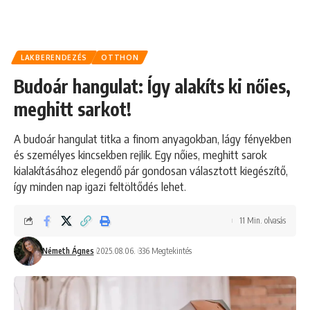
LAKBERENDEZÉS
OTTHON
Budoár hangulat: Így alakíts ki nőies,
meghitt sarkot!
A budoár hangulat titka a finom anyagokban, lágy fényekben
és személyes kincsekben rejlik. Egy nőies, meghitt sarok
kialakításához elegendő pár gondosan választott kiegészítő,
így minden nap igazi feltöltődés lehet.
11 Min. olvasás
Németh Ágnes
2025.08.06.
336 Megtekintés