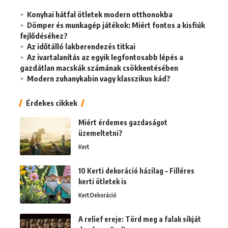
Konyhai hátfal ötletek modern otthonokba
Dömper és munkagép játékok: Miért fontos a kisfiúk
fejlődéséhez?
Az időtálló lakberendezés titkai
Az ivartalanítás az egyik legfontosabb lépés a
gazdátlan macskák számának csökkentésében
Modern zuhanykabin vagy klasszikus kád?
Érdekes cikkek
Miért érdemes gazdaságot
üzemeltetni?
Kert
10 Kerti dekoráció házilag – Filléres
kerti ötletek is
Kert
Dekoráció
A relief ereje: Törd meg a falak síkját