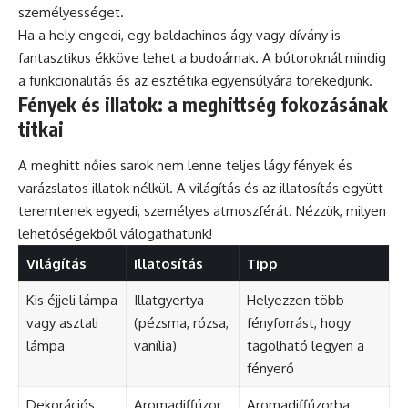
személyességet.
Ha a hely engedi, egy baldachinos ágy vagy dívány is
fantasztikus ékköve lehet a budoárnak. A bútoroknál mindig
a funkcionalitás és az esztétika egyensúlyára törekedjünk.
Fények és illatok: a meghittség fokozásának
titkai
A meghitt nőies sarok nem lenne teljes lágy fények és
varázslatos illatok nélkül. A világítás és az illatosítás együtt
teremtenek egyedi, személyes atmoszférát. Nézzük, milyen
lehetőségekből válogathatunk!
Világítás
Illatosítás
Tipp
Kis éjjeli lámpa
Illatgyertya
Helyezzen több
vagy asztali
(pézsma, rózsa,
fényforrást, hogy
lámpa
vanília)
tagolható legyen a
fényerő
Dekorációs
Aromadiffúzor
Aromadiffúzorba