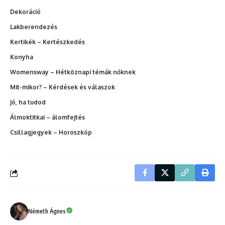
Dekoráció
Lakberendezés
Kertikék – Kertészkedés
Konyha
Womensway – Hétköznapi témák nőknek
Mit-mikor? – Kérdések és válaszok
Jó, ha tudod
Álmoktitkai – álomfejtés
Csillagjegyek – Horoszkóp
Németh Ágnes