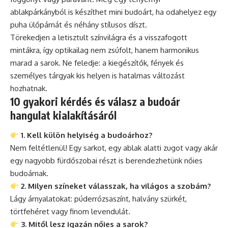
ablakpárkányból is készíthet mini budoárt, ha odahelyez egy
puha ülőpárnát és néhány stílusos díszt.
Törekedjen a letisztult színvilágra és a visszafogott
mintákra, így optikailag nem zsúfolt, hanem harmonikus
marad a sarok. Ne feledje: a kiegészítők, fények és
személyes tárgyak kis helyen is hatalmas változást
hozhatnak.
10 gyakori kérdés és válasz a budoár
hangulat kialakításáról
1. Kell külön helyiség a budoárhoz?
Nem feltétlenül! Egy sarkot, egy ablak alatti zugot vagy akár
egy nagyobb fürdőszobai részt is berendezhetünk nőies
budoárnak.
2. Milyen színeket válasszak, ha világos a szobám?
Lágy árnyalatokat: púderrózsaszínt, halvány szürkét,
törtfehéret vagy finom levendulát.
3. Mitől lesz igazán nőies a sarok?