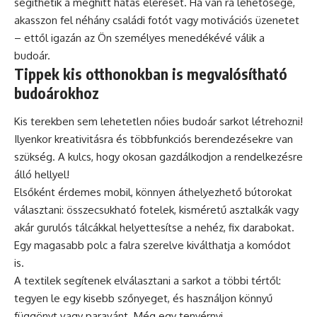
segíthetik a meghitt hatás elérését. Ha van rá lehetősége,
akasszon fel néhány családi fotót vagy motivációs üzenetet
– ettől igazán az Ön személyes menedékévé válik a
budoár.
Tippek kis otthonokban is megvalósítható
budoárokhoz
Kis terekben sem lehetetlen nőies budoár sarkot létrehozni!
Ilyenkor kreativitásra és többfunkciós berendezésekre van
szükség. A kulcs, hogy okosan gazdálkodjon a rendelkezésre
álló hellyel!
Elsőként érdemes mobil, könnyen áthelyezhető bútorokat
választani: összecsukható fotelek, kisméretű asztalkák vagy
akár gurulós tálcákkal helyettesítse a nehéz, fix darabokat.
Egy magasabb polc a falra szerelve kiválthatja a komódot
is.
A textilek segítenek elválasztani a sarkot a többi tértől:
tegyen le egy kisebb szőnyeget, és használjon könnyű
függönyt vagy paravánt. Még egy tenyérnyi