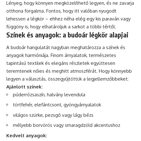
Lényeg, hogy könnyen megközelíthető legyen, és ne zavarja
otthona forgalma. Fontos, hogy itt valóban nyugodt
lehessen a légkör – ehhez néha elég egy kis paraván vagy
függöny is, hogy elhatároljuk a sarkot a többi tértől.
Színek és anyagok: a budoár légkör alapjai
A budoár hangulatát nagyban meghatározza a színek és
anyagok harmóniája. Finom árnyalatok, természetes
tapintású textilek és elegáns részletek együttesen
teremtenek nőies és meghitt atmoszférát. Hogy könnyebb
legyen a választás, összegyűjtöttük a legjellemzőbbeket:
Ajánlott színek:
púderrózsaszín, halvány levendula
törtfehér, elefántcsont, gyöngyárnyalatok
világos szürke, pezsgő vagy lágy bézs
mélyebb borvörös vagy smaragdzöld akcentushoz
Kedvelt anyagok: