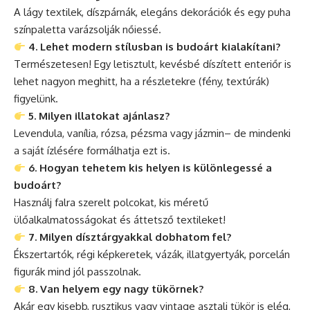
A lágy textilek, díszpárnák, elegáns dekorációk és egy puha
színpaletta varázsolják nőiessé.
4. Lehet modern stílusban is budoárt kialakítani?
Természetesen! Egy letisztult, kevésbé díszített enteriőr is
lehet nagyon meghitt, ha a részletekre (fény, textúrák)
figyelünk.
5. Milyen illatokat ajánlasz?
Levendula, vanília, rózsa, pézsma vagy jázmin– de mindenki
a saját ízlésére formálhatja ezt is.
6. Hogyan tehetem kis helyen is különlegessé a
budoárt?
Használj falra szerelt polcokat, kis méretű
ülőalkalmatosságokat és áttetsző textileket!
7. Milyen dísztárgyakkal dobhatom fel?
Ékszertartók, régi képkeretek, vázák, illatgyertyák, porcelán
figurák mind jól passzolnak.
8. Van helyem egy nagy tükörnek?
Akár egy kisebb, rusztikus vagy vintage asztali tükör is elég,