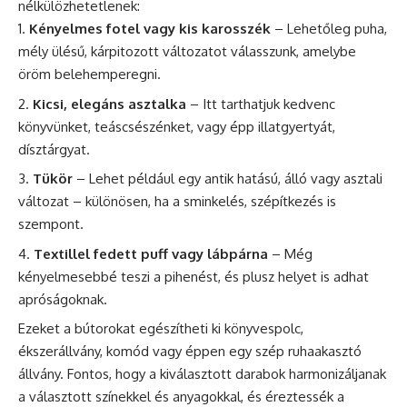
nélkülözhetetlenek:
Kényelmes fotel vagy kis karosszék
– Lehetőleg puha,
mély ülésű, kárpitozott változatot válasszunk, amelybe
öröm belehemperegni.
Kicsi, elegáns asztalka
– Itt tarthatjuk kedvenc
könyvünket, teáscsészénket, vagy épp illatgyertyát,
dísztárgyat.
Tükör
– Lehet például egy antik hatású, álló vagy asztali
változat – különösen, ha a sminkelés, szépítkezés is
szempont.
Textillel fedett puff vagy lábpárna
– Még
kényelmesebbé teszi a pihenést, és plusz helyet is adhat
apróságoknak.
Ezeket a bútorokat egészítheti ki könyvespolc,
ékszerállvány, komód vagy éppen egy szép ruhaakasztó
állvány. Fontos, hogy a kiválasztott darabok harmonizáljanak
a választott színekkel és anyagokkal, és éreztessék a