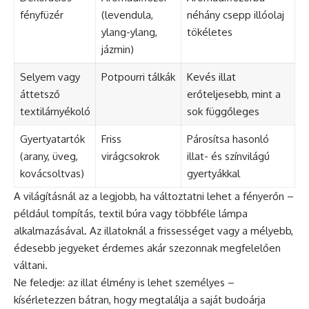
fényfüzér
(levendula,
néhány csepp illóolaj
ylang-ylang,
tökéletes
jázmin)
Selyem vagy
Potpourri tálkák
Kevés illat
áttetsző
erőteljesebb, mint a
textilárnyékoló
sok függőleges
Gyertyatartók
Friss
Párosítsa hasonló
(arany, üveg,
virágcsokrok
illat- és színvilágú
kovácsoltvas)
gyertyákkal
A világításnál az a legjobb, ha változtatni lehet a fényerőn –
például tompítás, textil búra vagy többféle lámpa
alkalmazásával. Az illatoknál a frissességet vagy a mélyebb,
édesebb jegyeket érdemes akár szezonnak megfelelően
váltani.
Ne feledje: az illat élmény is lehet személyes –
kísérletezzen bátran, hogy megtalálja a saját budoárja