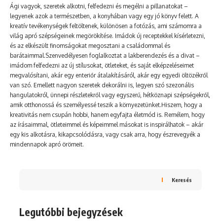
Ági vagyok, szeretek alkotni, felfedezni és megélni a pillanatokat –
legyenek azok a természetben, a konyhában vagy egy jó könyv felett. A
kreatív tevékenységek feltöltenek, különösen a fotózás, ami számomra a
világ apró szépségeinek megörökítése. Imádok új receptekkel kísérletezni,
és az elkészült finomságokat megosztani a családommal és
barátaimmal.Szenvedélyesen foglalkoztat a lakberendezés és a divat –
imádom felfedezni az új stílusokat, ötleteket, és saját elképzeléseimet
megvalósítani, akár egy enteriőr átalakításáról, akár egy egyedi öltözékről
van szó. Emellett nagyon szeretek dekorálni is, legyen szó szezonális
hangulatokról, ünnepi részletekről vagy egyszerű, hétköznapi szépségekről,
amik otthonossá és személyessé teszik a környezetünket.Hiszem, hogy a
kreativitás nem csupán hobbi, hanem egyfajta életmód is. Remélem, hogy
az írásaimmal, ötleteimmel és képeimmel másokat is inspirálhatok – akár
egy kis alkotásra, kikapcsolódásra, vagy csak arra, hogy észrevegyék a
mindennapok apró örömeit.
Keresés
Legutóbbi bejegyzések