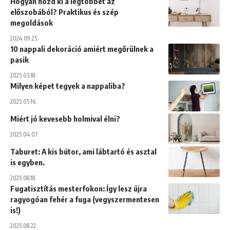
Hogyan hozd ki a legtöbbet az
előszobából? Praktikus és szép
megoldások
2024.09.25.
10 nappali dekoráció amiért megőrülnek a
pasik
2025.03.18.
Milyen képet tegyek a nappaliba?
2025.05.16.
Miért jó kevesebb holmival élni?
2025.04.07.
Taburet: A kis bútor, ami lábtartó és asztal
is egyben.
2025.08.18.
Fugatisztítás mesterfokon: Így lesz újra
ragyogóan fehér a fuga (vegyszermentesen
is!)
2025.08.22.