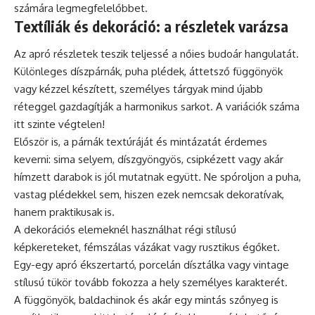
számára legmegfelelőbbet.
Textíliák és dekoráció: a részletek varázsa
Az apró részletek teszik teljessé a nőies budoár hangulatát.
Különleges díszpárnák, puha plédek, áttetsző függönyök
vagy kézzel készített, személyes tárgyak mind újabb
réteggel gazdagítják a harmonikus sarkot. A variációk száma
itt szinte végtelen!
Először is, a párnák textúráját és mintázatát érdemes
keverni: sima selyem, díszgyöngyös, csipkézett vagy akár
hímzett darabok is jól mutatnak együtt. Ne spóroljon a puha,
vastag plédekkel sem, hiszen ezek nemcsak dekoratívak,
hanem praktikusak is.
A dekorációs elemeknél használhat régi stílusú
képkereteket, fémszálas vázákat vagy rusztikus égőket.
Egy-egy apró ékszertartó, porcelán dísztálka vagy vintage
stílusú tükör tovább fokozza a hely személyes karakterét.
A függönyök, baldachinok és akár egy mintás szőnyeg is