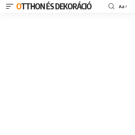
OTTHON ÉS DEKORÁCIÓ
Aa
Font
Resizer