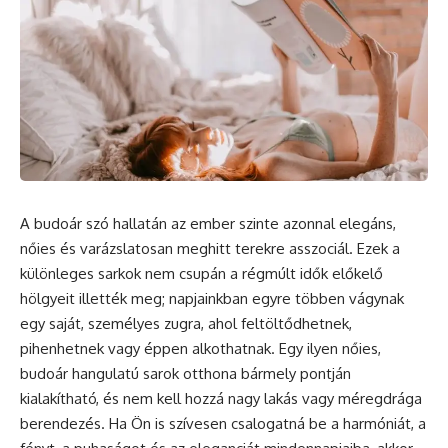
A budoár szó hallatán az ember szinte azonnal elegáns,
nőies és varázslatosan meghitt terekre asszociál. Ezek a
különleges sarkok nem csupán a régmúlt idők előkelő
hölgyeit illették meg; napjainkban egyre többen vágynak
egy saját, személyes zugra, ahol feltöltődhetnek,
pihenhetnek vagy éppen alkothatnak. Egy ilyen nőies,
budoár hangulatú sarok otthona bármely pontján
kialakítható, és nem kell hozzá nagy lakás vagy méregdrága
berendezés. Ha Ön is szívesen csalogatná be a harmóniát, a