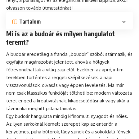
fényt, a puhaságot és az eleganciát mindennapjaiba, akkor
olvasson tovább útmutatónkat!
Tartalom
Mi is az a budoár és milyen hangulatot
teremt?
A budoár eredetileg a francia „boudoir” szóból származik, és
egyfajta magánszobát jelentett, ahová a hölgyek
félrevonulhattak a világ zaja elől. Ezekben az apró, intim
terekben történtek a reggeli szépítkezések, a napi
visszavonulások, olvasás vagy éppen levelezés. Ma már
nem csak klasszikus funkcióját töltheti be: modern változata
teret enged a kreativitásnak, kikapcsolódásnak vagy akár a
távmunka meghitt pillanatainak is.
Egy budoár hangulata mindig kifinomult, nyugodt és nőies.
Az ilyen sarkoknál kiemelt szerepet kap az enteriőr, a
kényelmes, puha bútorok, lágy színek és a sokoldalú fények.