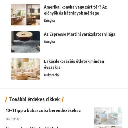
Amerikai konyha vagy zárt tér? Az
előnyök és hátrányok mérlege
Konyha
Az Espresso Martini varázslatos világa
Konyha
Lakásdekorációs ötletek minden
évszakra
Dekoráció
További érdekes cikkek
10+1 tipp a babaszoba berendezéséhez
2025.05.01.