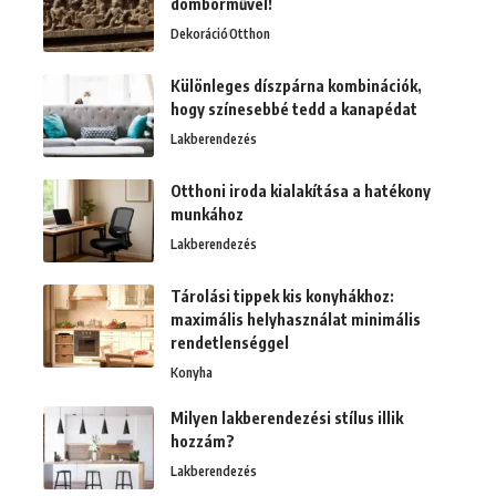
domborművel!
Dekoráció
Otthon
Különleges díszpárna kombinációk,
hogy színesebbé tedd a kanapédat
Lakberendezés
Otthoni iroda kialakítása a hatékony
munkához
Lakberendezés
Tárolási tippek kis konyhákhoz:
maximális helyhasználat minimális
rendetlenséggel
Konyha
Milyen lakberendezési stílus illik
hozzám?
Lakberendezés