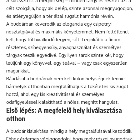
A kulcsszó itt a meghittség – minden tárgy és részlet azt a
célt szolgálja, hogy aki belép, szinte azonnal megnyugodjon,
és átlényegüljön a tér által sugallt harmónia révén.
A budoárban keveredik az elegancia egy csipetnyi
nosztalgiával és maximális kényelemmel. Nem feltétlenül
kell, hogy túl hivalkodó legyen, sőt! Leginkább a finom
részletek, színegyensúly, anyaghasználat és személyes
tárgyak teszik egyedivé. Egy ilyen sarok szinte kér, hogy
leüljünk egy könyvvel, egy teával – vagy csak egyszerűen
magunkkal.
Ráadásul a budoárnak nem kell külön helyiségnek lennie,
bármelyik otthonban megtalálhatjuk a tökéletes kis zugot
hozzá, ahol egy kis kreativitással és személyes
odafigyeléssel kialakítható a nőies, meghitt hangulat.
Első lépés: A megfelelő hely kiválasztása
otthon
A budoár kialakítása mindig a hely megtalálásával kezdődik.
Ehhez érdemes végiggondolni, hogy mely részei nyugodtak