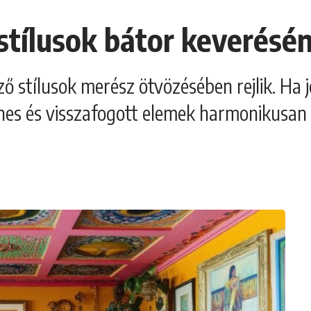
stílusok bátor keverésén
ő stílusok merész ötvözésében rejlik. Ha jó
zínes és visszafogott elemek harmonikusan 