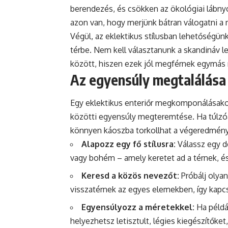
berendezés, és csökken az ökológiai lábny
azon van, hogy merjünk bátran válogatni a
Végül, az eklektikus stílusban lehetőségü
térbe. Nem kell választanunk a skandináv le
között, hiszen ezek jól megférnek egymás 
Az egyensúly megtalálása 
Egy eklektikus enteriőr megkomponálásakor
közötti egyensúly megteremtése. Ha túlzóan
könnyen káoszba torkollhat a végeredmény.
Alapozz egy fő stílusra:
Válassz egy do
vagy bohém – amely keretet ad a térnek, é
Keresd a közös nevezőt:
Próbálj olyan
visszatérnek az egyes elemekben, így kap
Egyensúlyozz a méretekkel:
Ha példá
helyezhetsz letisztult, légies kiegészítőke