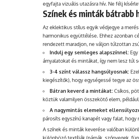
egyfajta vizuális utazásra hív. Ne félj kísé
Színek és minták bátrabb 
Az eklektikus stílus egyik védjegye a merés
harmonikus együttélése. Ehhez azonban cé
rendezett maradjon, ne váljon túlzottan zsúf
Indulj egy semleges alapszínnel:
Egy 
árnyalatokat és mintákat, így nem lesz túl 
3-4 színt válassz hangsúlyosnak:
Ezek
kiegészítők), hogy egységessé tegye az ös
Bátran keverd a mintákat:
Csíkos, pöt
köztük valamilyen összekötő elem, például 
A nagymintás elemeket ellensúlyozd 
párosíts egyszínű kanapét vagy falat, hogy 
A színek és minták keverése valóban külön
különböző textíliák (párnák, szőnyegek, füg