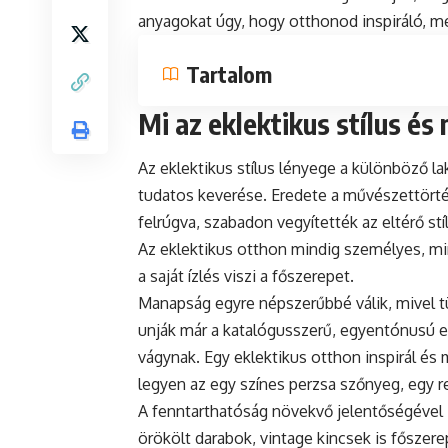
anyagokat úgy, hogy otthonod inspiráló, m
Tartalom
Mi az eklektikus stílus é
Az eklektikus stílus lényege a különböző l
tudatos keverése. Eredete a művészettörté
felrúgva, szabadon vegyítették az eltérő st
Az eklektikus otthon mindig személyes, mind
a saját ízlés viszi a főszerepet.
Manapság egyre népszerűbbé válik, mivel tü
unják már a katalógusszerű, egyentónusú en
vágynak. Egy eklektikus otthon inspirál és
legyen az egy színes perzsa szőnyeg, egy re
A fenntarthatóság növekvő jelentőségével i
örökölt darabok, vintage kincsek is főszer