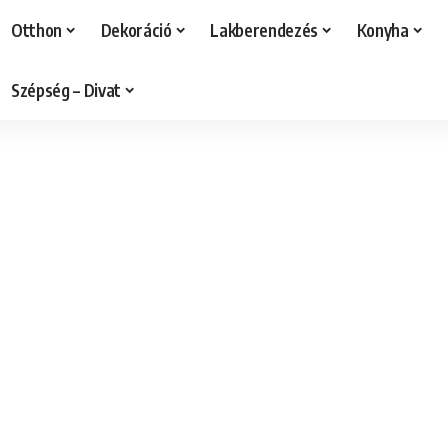
Otthon
Dekoráció
Lakberendezés
Konyha
Szépség – Divat