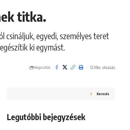
ek titka.
l csináljuk, egyedi, személyes teret
egészítik ki egymást.
12 Min. olvasás
Megosztás
Keresés
Legutóbbi bejegyzések