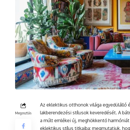
Az eklektikus otthonok világa egyedülálló 
lakberendezési stílusok keveredését. A bátr
Megosztás
a múlt emlékei új, meghökkentő harmóniát 
eklektikus stílus titkaiba: megmutatjuk, ho