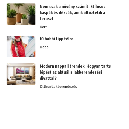
Nem csak a növény számít: Stílusos
kaspók és dézsák, amik öltöztetik a
teraszt
Kert
10 hobbi tipp télre
Hobbi
Modern nappali trendek: Hogyan tarts
lépést az aktuális lakberendezési
divattal?
Otthon
Lakberendezés