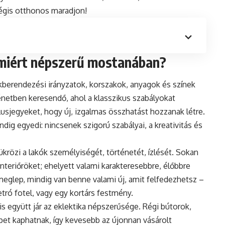
égis otthonos maradjon!
s miért népszerű mostanában?
akberendezési irányzatok, korszakok, anyagok és színek
netben keresendő, ahol a klasszikus szabályokat
ílusjegyeket, hogy új, izgalmas összhatást hozzanak létre.
ig egyedi: nincsenek szigorú szabályai, a kreativitás és
krözi a lakók személyiségét, történetét, ízlését. Sokan
teriőröket; ehelyett valami karakteresebbre, élőbbre
 meglep, mindig van benne valami új, amit felfedezhetsz –
tró fotel, vagy egy kortárs festmény.
s együtt jár az eklektika népszerűsége. Régi bútorok,
epet kaphatnak, így kevesebb az újonnan vásárolt