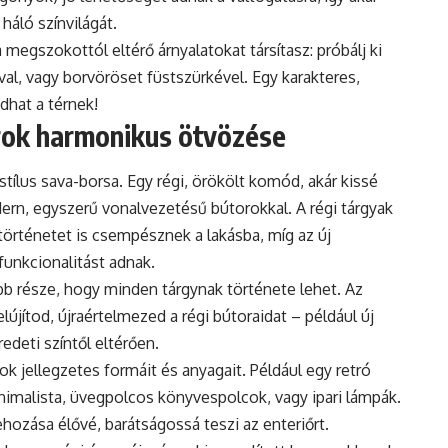
háló színvilágát.
egszokottól eltérő árnyalatokat társítasz: próbálj ki
val, vagy borvöröset füstszürkével. Egy karakteres,
adhat a térnek!
orok harmonikus ötvözése
stílus sava-borsa. Egy régi, örökölt komód, akár kissé
ern, egyszerű vonalvezetésű bútorokkal. A régi tárgyak
rténetet is csempésznek a lakásba, míg az új
funkcionalitást adnak.
bb része, hogy minden tárgynak története lehet. Az
újítod, újraértelmezed a régi bútoraidat – például új
redeti színtől eltérően.
 jellegzetes formáit és anyagait. Például egy retró
imalista, üvegpolcos könyvespolcok, vagy ipari lámpák.
hozása élővé, barátságossá teszi az enteriőrt.