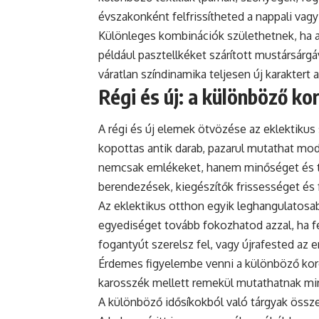
évszakonként felfrissítheted a
nappali
vagy 
Különleges kombinációk születhetnek, ha a m
például pasztellkéket szárított mustársárgá
váratlan színdinamika teljesen új karaktert 
Régi és új: a különböző k
A régi és új elemek ötvözése az eklektikus 
kopottas antik darab, pazarul mutathat mod
nemcsak emlékeket, hanem minőséget és tö
berendezések, kiegészítők frissességet és 
Az eklektikus otthon egyik leghangulatosa
egyediséget tovább fokozhatod azzal, ha fel
fogantyút szerelsz fel, vagy újrafested az e
Érdemes figyelembe venni a különböző korok
karosszék mellett remekül mutathatnak min
A különböző idősíkokból való tárgyak össze