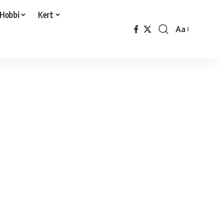
Hobbi
Kert
Aa
Font
Resizer