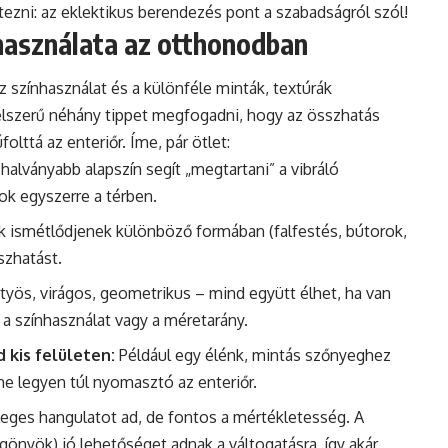
rletezni: az eklektikus berendezés pont a szabadságról szól!
használata az otthonodban
z színhasználat és a különféle minták, textúrák
lszerű néhány tippet megfogadni, hogy az összhatás
olttá az enteriőr. Íme, pár ötlet:
halványabb alapszín segít „megtartani” a vibráló
sok egyszerre a térben.
 ismétlődjenek különböző formában (falfestés, bútorok,
szhatást.
työs, virágos, geometrikus – mind együtt élhet, ha van
a színhasználat vagy a méretarány.
kis felületen:
Például egy élénk, mintás szőnyeghez
ne legyen túl nyomasztó az enteriőr.
leges hangulatot ad, de fontos a mértékletesség. A
gönyök) jó lehetőséget adnak a váltogatásra, így akár