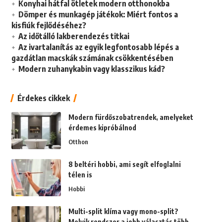
Konyhai hátfal ötletek modern otthonokba
Dömper és munkagép játékok: Miért fontos a
kisfiúk fejlődéséhez?
Az időtálló lakberendezés titkai
Az ivartalanítás az egyik legfontosabb lépés a
gazdátlan macskák számának csökkentésében
Modern zuhanykabin vagy klasszikus kád?
Érdekes cikkek
Modern fürdőszobatrendek, amelyeket
érdemes kipróbálnod
Otthon
8 beltéri hobbi, ami segít elfoglalni
télen is
Hobbi
Multi-split klíma vagy mono-split?
Melyik rendszer a jobb választás több