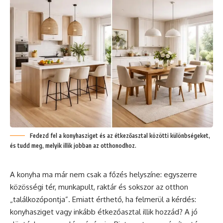
Fedezd fel a konyhasziget és az étkezőasztal közötti különbségeket,
és tudd meg, melyik illik jobban az otthonodhoz.
A konyha ma már nem csak a főzés helyszíne: egyszerre
közösségi tér, munkapult, raktár és sokszor az otthon
„találkozópontja”. Emiatt érthető, ha felmerül a kérdés:
konyhasziget vagy inkább étkezőasztal illik hozzád? A jó