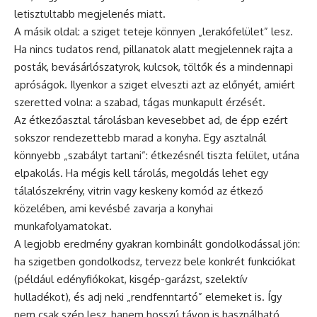
letisztultabb megjelenés miatt.
A másik oldal: a sziget teteje könnyen „lerakófelület” lesz.
Ha nincs tudatos rend, pillanatok alatt megjelennek rajta a
posták, bevásárlószatyrok, kulcsok, töltők és a mindennapi
apróságok. Ilyenkor a sziget elveszti azt az előnyét, amiért
szeretted volna: a szabad, tágas munkapult érzését.
Az étkezőasztal tárolásban kevesebbet ad, de épp ezért
sokszor rendezettebb marad a konyha. Egy asztalnál
könnyebb „szabályt tartani”: étkezésnél tiszta felület, utána
elpakolás. Ha mégis kell tárolás, megoldás lehet egy
tálalószekrény, vitrin vagy keskeny komód az étkező
közelében, ami kevésbé zavarja a konyhai
munkafolyamatokat.
A legjobb eredmény gyakran kombinált gondolkodással jön:
ha szigetben gondolkodsz, tervezz bele konkrét funkciókat
(például edényfiókokat, kisgép-garázst, szelektív
hulladékot), és adj neki „rendfenntartó” elemeket is. Így
nem csak szép lesz, hanem hosszú távon is használható.