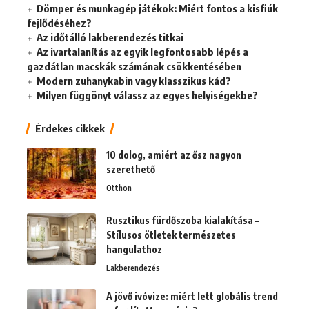
Dömper és munkagép játékok: Miért fontos a kisfiúk
fejlődéséhez?
Az időtálló lakberendezés titkai
Az ivartalanítás az egyik legfontosabb lépés a
gazdátlan macskák számának csökkentésében
Modern zuhanykabin vagy klasszikus kád?
Milyen függönyt válassz az egyes helyiségekbe?
Érdekes cikkek
10 dolog, amiért az ősz nagyon
szerethető
Otthon
Rusztikus fürdőszoba kialakítása –
Stílusos ötletek természetes
hangulathoz
Lakberendezés
A jövő ivóvize: miért lett globális trend