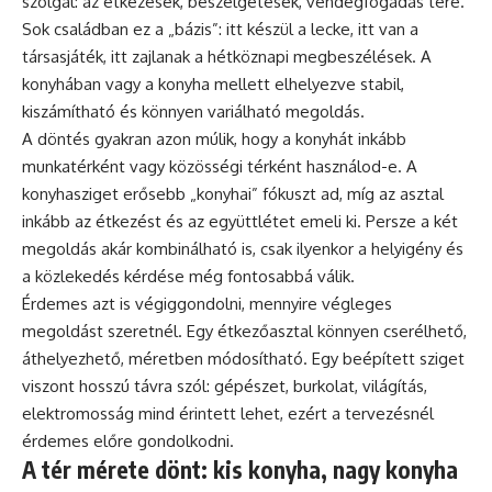
szolgál: az étkezések, beszélgetések, vendégfogadás tere.
Sok családban ez a „bázis”: itt készül a lecke, itt van a
társasjáték, itt zajlanak a hétköznapi megbeszélések. A
konyhában vagy a konyha mellett elhelyezve stabil,
kiszámítható és könnyen variálható megoldás.
A döntés gyakran azon múlik, hogy a konyhát inkább
munkatérként vagy közösségi térként használod-e. A
konyhasziget erősebb „konyhai” fókuszt ad, míg az asztal
inkább az étkezést és az együttlétet emeli ki. Persze a két
megoldás akár kombinálható is, csak ilyenkor a helyigény és
a közlekedés kérdése még fontosabbá válik.
Érdemes azt is végiggondolni, mennyire végleges
megoldást szeretnél. Egy étkezőasztal könnyen cserélhető,
áthelyezhető, méretben módosítható. Egy beépített sziget
viszont hosszú távra szól: gépészet, burkolat, világítás,
elektromosság mind érintett lehet, ezért a tervezésnél
érdemes előre gondolkodni.
A tér mérete dönt: kis konyha, nagy konyha