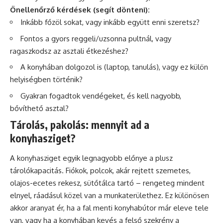
Önellenőrző kérdések (segít dönteni):
Inkább főzöl sokat, vagy inkább együtt enni szeretsz?
Fontos a gyors reggeli/uzsonna pultnál, vagy
ragaszkodsz az asztali étkezéshez?
A konyhában dolgozol is (laptop, tanulás), vagy ez külön
helyiségben történik?
Gyakran fogadtok vendégeket, és kell nagyobb,
bővíthető asztal?
Tárolás, pakolás: mennyit ad a
konyhasziget?
A konyhasziget egyik legnagyobb előnye a plusz
tárolókapacitás. Fiókok, polcok, akár rejtett szemetes,
olajos-ecetes rekesz, sütőtálca tartó – rengeteg mindent
elnyel, ráadásul közel van a munkaterülethez. Ez különösen
akkor aranyat ér, ha a fal menti konyhabútor már eleve tele
van, vagy ha a konyhában kevés a felső szekrény a