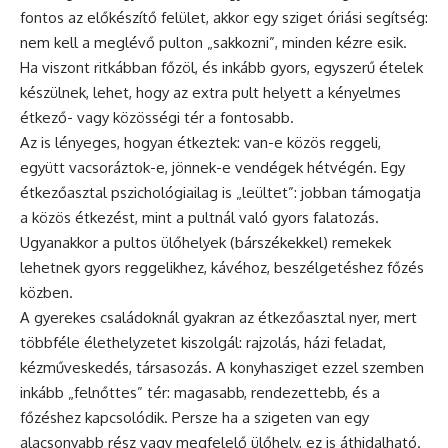
fontos az előkészítő felület, akkor egy sziget óriási segítség:
nem kell a meglévő pulton „sakkozni”, minden kézre esik.
Ha viszont ritkábban főzöl, és inkább gyors, egyszerű ételek
készülnek, lehet, hogy az extra pult helyett a kényelmes
étkező- vagy közösségi tér a fontosabb.
Az is lényeges, hogyan étkeztek: van-e közös reggeli,
együtt vacsoráztok-e, jönnek-e vendégek hétvégén. Egy
étkezőasztal pszichológiailag is „leültet”: jobban támogatja
a közös étkezést, mint a pultnál való gyors falatozás.
Ugyanakkor a pultos ülőhelyek (bárszékekkel) remekek
lehetnek gyors reggelikhez, kávéhoz, beszélgetéshez főzés
közben.
A gyerekes családoknál gyakran az étkezőasztal nyer, mert
többféle élethelyzetet kiszolgál: rajzolás, házi feladat,
kézműveskedés, társasozás. A konyhasziget ezzel szemben
inkább „felnőttes” tér: magasabb, rendezettebb, és a
főzéshez kapcsolódik. Persze ha a szigeten van egy
alacsonyabb rész vagy megfelelő ülőhely, ez is áthidalható.