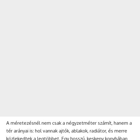
A méretezésnél nem csak a négyzetméter számít, hanem a
tér arányai is: hol vannak ajtók, ablakok, radiátor, és merre
közlekedtek a legtöbbet. Egy hosszú, keskeny konyhában