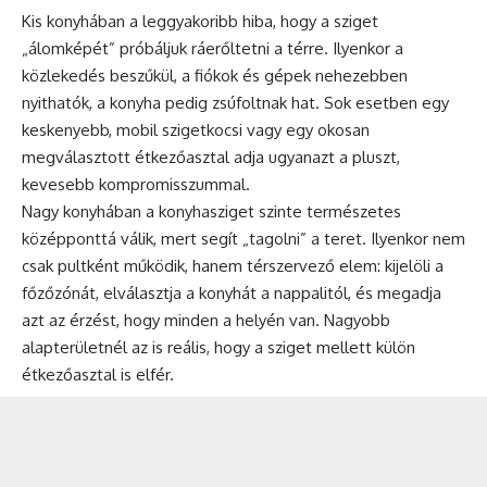
Kis konyhában a leggyakoribb hiba, hogy a sziget
„álomképét” próbáljuk ráerőltetni a térre. Ilyenkor a
közlekedés beszűkül, a fiókok és gépek nehezebben
nyithatók, a konyha pedig zsúfoltnak hat. Sok esetben egy
keskenyebb, mobil szigetkocsi vagy egy okosan
megválasztott étkezőasztal adja ugyanazt a pluszt,
kevesebb kompromisszummal.
Nagy konyhában a konyhasziget szinte természetes
középponttá válik, mert segít „tagolni” a teret. Ilyenkor nem
csak pultként működik, hanem térszervező elem: kijelöli a
főzőzónát, elválasztja a konyhát a nappalitól, és megadja
azt az érzést, hogy minden a helyén van. Nagyobb
alapterületnél az is reális, hogy a sziget mellett külön
étkezőasztal is elfér.