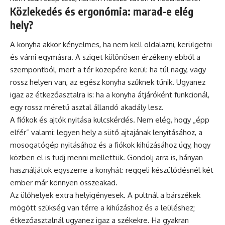
Közlekedés és ergonómia: marad-e elég
hely?
A konyha akkor kényelmes, ha nem kell oldalazni, kerülgetni
és várni egymásra. A sziget különösen érzékeny ebből a
szempontból, mert a tér közepére kerül: ha túl nagy, vagy
rossz helyen van, az egész konyha szűknek tűnik. Ugyanez
igaz az étkezőasztalra is: ha a konyha átjáróként funkcionál,
egy rossz méretű asztal állandó akadály lesz.
A fiókok és ajtók nyitása kulcskérdés. Nem elég, hogy „épp
elfér” valami: legyen hely a sütő ajtajának lenyitásához, a
mosogatógép nyitásához és a fiókok kihúzásához úgy, hogy
közben el is tudj menni mellettük. Gondolj arra is, hányan
használjátok egyszerre a konyhát: reggeli készülődésnél két
ember már könnyen összeakad.
Az ülőhelyek extra helyigényesek. A pultnál a bárszékek
mögött szükség van térre a kihúzáshoz és a leüléshez;
étkezőasztalnál ugyanez igaz a székekre. Ha gyakran