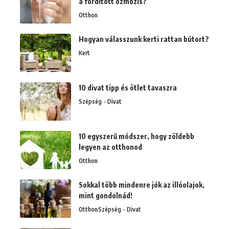
a fordított ozmózis?
Otthon
Hogyan válasszunk kerti rattan bútort?
Kert
10 divat tipp és ötlet tavaszra
Szépség - Divat
10 egyszerű módszer, hogy zöldebb
legyen az otthonod
Otthon
Sokkal több mindenre jók az illóolajok,
mint gondolnád!
Otthon
Szépség - Divat