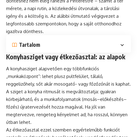
döntéshez nem elég ránézni a Pinterestre – számít a tér
mérete, a napi rutin, a közlekedési útvonalak, a tárolási
igény és a költség is. Az alábbi útmutató végigvezet a
legfontosabb szempontokon, hogy a saját otthonodhoz
igazítva dönthess.
Tartalom
Konyhasziget vagy étkezőasztal: az alapok
A konyhasziget alapvetően egy többfunkciós
„munkaközpont”: lehet plusz pultfelület, tálaló,
reggelizőhely, sőt akár mosogató- vagy főzőzónát is kaphat.
A sziget a konyha ritmusát is megváltoztatja: gyakran
körbejárható, és a munkafolyamatok (mosás–előkészítés–
főzés) újratervezését hozza magával. Ha jól van
megtervezve, rengeteg kényelmet ad; ha rosszul, könnyen
útban lehet.
Az étkezőasztal ezzel szemben egyértelműbb funkciót