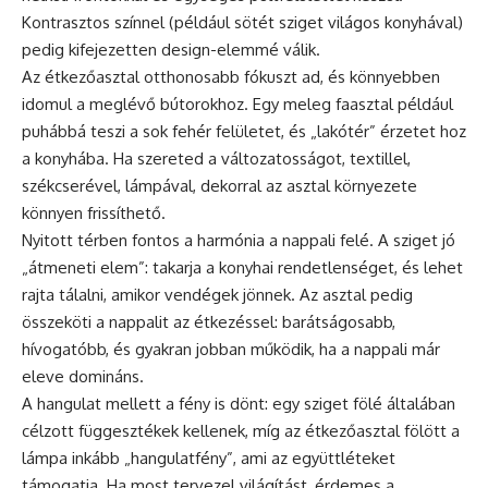
Kontrasztos színnel (például sötét sziget világos konyhával)
pedig kifejezetten design-elemmé válik.
Az étkezőasztal otthonosabb fókuszt ad, és könnyebben
idomul a meglévő bútorokhoz. Egy meleg faasztal például
puhábbá teszi a sok fehér felületet, és „lakótér” érzetet hoz
a konyhába. Ha szereted a változatosságot, textillel,
székcserével, lámpával, dekorral az asztal környezete
könnyen frissíthető.
Nyitott térben fontos a harmónia a nappali felé. A sziget jó
„átmeneti elem”: takarja a konyhai rendetlenséget, és lehet
rajta tálalni, amikor vendégek jönnek. Az asztal pedig
összeköti a nappalit az étkezéssel: barátságosabb,
hívogatóbb, és gyakran jobban működik, ha a nappali már
eleve domináns.
A hangulat mellett a fény is dönt: egy sziget fölé általában
célzott függesztékek kellenek, míg az étkezőasztal fölött a
lámpa inkább „hangulatfény”, ami az együttléteket
támogatja. Ha most tervezel világítást, érdemes a