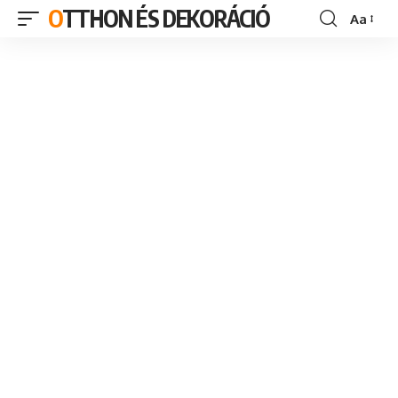
OTTHON ÉS DEKORÁCIÓ
Aa
Font
Resizer