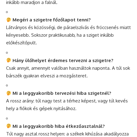
inkább maradjon a falnál.
Megéri a szigetre főzőlapot tenni?
Látványos és közösségi, de páraelszívás és fröccsenés miatt
kényesebb. Sokszor praktikusabb, ha a sziget inkább
előkészítőpult.
Hány ülőhelyet érdemes tervezni a szigetre?
Csak annyit, amennyit valóban használtok naponta. A túl sok
bárszék gyakran elveszi a mozgásteret.
Mi a leggyakoribb tervezési hiba szigetnél?
A rossz arány: túl nagy test a térhez képest, vagy túl kevés
hely a fiókok és gépek nyitásához.
Mi a leggyakoribb hiba étkezőasztalnál?
Túl nagy asztal rossz helyen: a székek kihúzása akadályozza