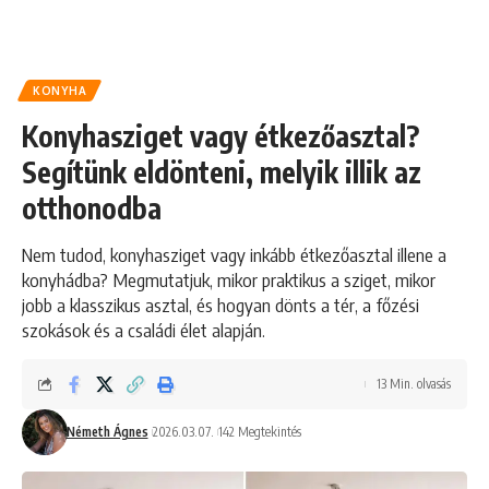
KONYHA
Konyhasziget vagy étkezőasztal?
Segítünk eldönteni, melyik illik az
otthonodba
Nem tudod, konyhasziget vagy inkább étkezőasztal illene a
konyhádba? Megmutatjuk, mikor praktikus a sziget, mikor
jobb a klasszikus asztal, és hogyan dönts a tér, a főzési
szokások és a családi élet alapján.
13 Min. olvasás
Németh Ágnes
2026.03.07.
142 Megtekintés