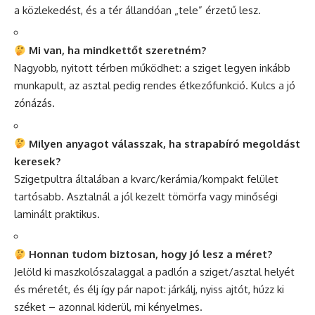
a közlekedést, és a tér állandóan „tele” érzetű lesz.
Mi van, ha mindkettőt szeretném?
Nagyobb, nyitott térben működhet: a sziget legyen inkább
munkapult, az asztal pedig rendes étkezőfunkció. Kulcs a jó
zónázás.
Milyen anyagot válasszak, ha strapabíró megoldást
keresek?
Szigetpultra általában a kvarc/kerámia/kompakt felület
tartósabb. Asztalnál a jól kezelt tömörfa vagy minőségi
laminált praktikus.
Honnan tudom biztosan, hogy jó lesz a méret?
Jelöld ki maszkolószalaggal a padlón a sziget/asztal helyét
és méretét, és élj így pár napot: járkálj, nyiss ajtót, húzz ki
széket – azonnal kiderül, mi kényelmes.