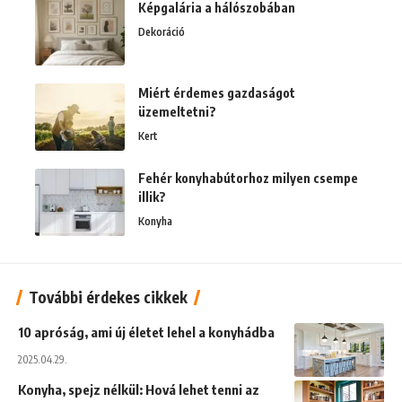
Képgalária a hálószobában
Dekoráció
Miért érdemes gazdaságot
üzemeltetni?
Kert
Fehér konyhabútorhoz milyen csempe
illik?
Konyha
További érdekes cikkek
10 apróság, ami új életet lehel a konyhádba
2025.04.29.
Konyha, spejz nélkül: Hová lehet tenni az