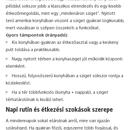
például sokszor jobb a klasszikus elrendezés és egy kisebb
étkezőmegoldás, mint egy „mindenáron sziget”. Nyitott
terű amerikai konyhában viszont a sziget gyakran logikusabb,
mert vizuálisan is szépen összeköti a funkciókat.
Gyors támpontok (irányadó):
Kis konyhában gyakran az étkezőasztal vagy a keskeny
pult toldása a praktikusabb.
Nagy, nyitott térben a konyhasziget jól működik központi
elemként.
Hosszú, folyosószerű konyhában a sziget sokszor rontja a
közlekedést.
Ha a tér többfunkciós (konyha + nappali), a sziget
térhatárolónak is kiváló lehet.
Napi rutin és étkezési szokások szerepe
A mindennapok sokat elárulnak arról, mire van igazán
szükséged. Ha gyakran főzöl, egyszerre több fogással, és