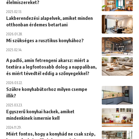
élelmiszereket?
2025.02.13.
Lakberendezési alapelvek, amiket minden
otthonban érdemes betartani
2026.01.28.
Mi szükséges a rusztikus konyhához?
2025.02.14.
A padló, amin fetrengeni akarsz: miért a
textúra a legfontosabb dolog a nappaliban,
és miért tévedtél eddig a szőnyegekkel?
2026.03.22.
Szükre konyhabútorhoz milyen csempe
illik?
2025.03.23.
Egyszerű konyhai hackek, amiket
mindenkinek ismernie kell
2024.11.29.
Miért fontos, hogy a konyhád ne csak szép,