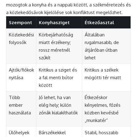
mozogtok a konyha és a nappali között, a székméretezés és
a közlekedősávok kijelölése sok konfliktust megelőzhet.
Szempont
Konyhasziget
Étkezőasztal
Közlekedési
Körbejárhatóság
Általában
folyosók
miatt érzékeny;
rugalmasabb, de
rossz méretnél
átjáróban útban
szűkít
lehet
Ajtók/fiókok
Kritikus a sziget és
Kritikus a székek
nyitása
a fal menti bútor
mögötti tér miatt
között
Több
Jó lehet, ha van
Étkezéskor
ember
elég hely; külön
kényelmes, főzés
használata
zónák kialakíthatók
közben kevésbé
„munkatér”
Ülőhelyek
Bárszékekkel
Stabil, hosszabb