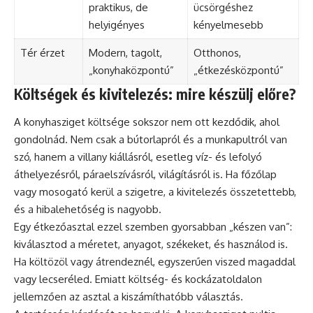
praktikus, de
ücsörgéshez
helyigényes
kényelmesebb
Tér érzet
Modern, tagolt,
Otthonos,
„konyhaközpontú”
„étkezésközpontú”
Költségek és kivitelezés: mire készülj előre?
A konyhasziget költsége sokszor nem ott kezdődik, ahol
gondolnád. Nem csak a bútorlapról és a munkapultról van
szó, hanem a villany kiállásról, esetleg víz- és lefolyó
áthelyezésről, páraelszívásról, világításról is. Ha főzőlap
vagy mosogató kerül a szigetre, a kivitelezés összetettebb,
és a hibalehetőség is nagyobb.
Egy étkezőasztal ezzel szemben gyorsabban „készen van”:
kiválasztod a méretet, anyagot, székeket, és használod is.
Ha költözöl vagy átrendeznél, egyszerűen viszed magaddal
vagy lecseréled. Emiatt költség- és kockázatoldalon
jellemzően az asztal a kiszámíthatóbb választás.