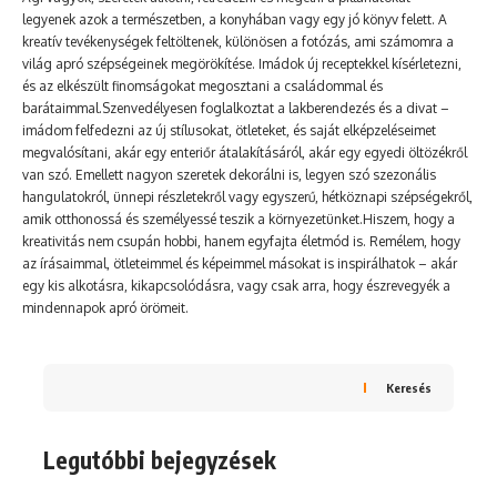
legyenek azok a természetben, a konyhában vagy egy jó könyv felett. A
kreatív tevékenységek feltöltenek, különösen a fotózás, ami számomra a
világ apró szépségeinek megörökítése. Imádok új receptekkel kísérletezni,
és az elkészült finomságokat megosztani a családommal és
barátaimmal.Szenvedélyesen foglalkoztat a lakberendezés és a divat –
imádom felfedezni az új stílusokat, ötleteket, és saját elképzeléseimet
megvalósítani, akár egy enteriőr átalakításáról, akár egy egyedi öltözékről
van szó. Emellett nagyon szeretek dekorálni is, legyen szó szezonális
hangulatokról, ünnepi részletekről vagy egyszerű, hétköznapi szépségekről,
amik otthonossá és személyessé teszik a környezetünket.Hiszem, hogy a
kreativitás nem csupán hobbi, hanem egyfajta életmód is. Remélem, hogy
az írásaimmal, ötleteimmel és képeimmel másokat is inspirálhatok – akár
egy kis alkotásra, kikapcsolódásra, vagy csak arra, hogy észrevegyék a
mindennapok apró örömeit.
Keresés
Legutóbbi bejegyzések