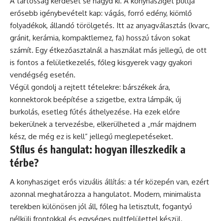
A tartósság kérdését se hagyd ki. A konyhasziget pultja
erősebb igénybevételt kap: vágás, forró edény, kiömlő
folyadékok, állandó törölgetés. Itt az anyagválasztás (kvarc,
gránit, kerámia, kompaktlemez, fa) hosszú távon sokat
számít. Egy étkezőasztalnál a használat más jellegű, de ott
is fontos a felületkezelés, főleg kisgyerek vagy gyakori
vendégség esetén.
Végül gondolj a rejtett tételekre: bárszékek ára,
konnektorok beépítése a szigetbe, extra lámpák, új
burkolás, esetleg fűtés áthelyezése. Ha ezek előre
bekerülnek a tervezésbe, elkerülheted a „már majdnem
kész, de még ez is kell” jellegű meglepetéseket.
Stílus és hangulat: hogyan illeszkedik a
térbe?
A konyhasziget erős vizuális állítás: a tér közepén van, ezért
azonnal meghatározza a hangulatot. Modern, minimalista
terekben különösen jól áll, főleg ha letisztult, fogantyú
nélküli frontokkal és egységes pultfelülettel készül.