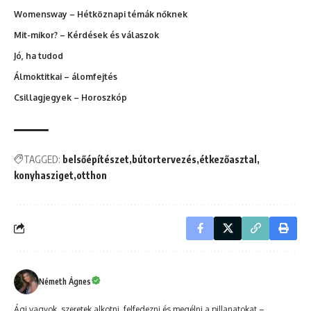
Womensway – Hétköznapi témák nőknek
Mit-mikor? – Kérdések és válaszok
Jó, ha tudod
Álmoktitkai – álomfejtés
Csillagjegyek – Horoszkóp
TAGGED:
belsőépítészet
bútortervezés
étkezőasztal
konyhasziget
otthon
Németh Ágnes
Ági vagyok, szeretek alkotni, felfedezni és megélni a pillanatokat –