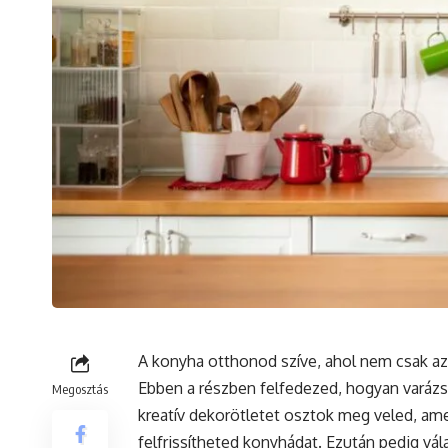
A
konyha
otthonod szíve, ahol nem csak az 
Ebben a részben felfedezed, hogyan varázso
Megosztás
kreatív dekorötletet osztok meg veled, am
felfrissítheted konyhádat. Ezután pedig v