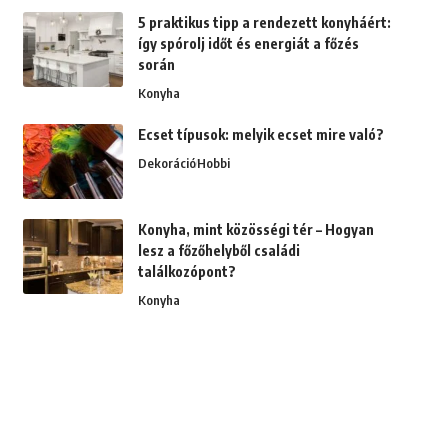
5 praktikus tipp a rendezett konyháért:
így spórolj időt és energiát a főzés
során
Konyha
Ecset típusok: melyik ecset mire való?
Dekoráció
Hobbi
Konyha, mint közösségi tér – Hogyan
lesz a főzőhelyből családi
találkozópont?
Konyha