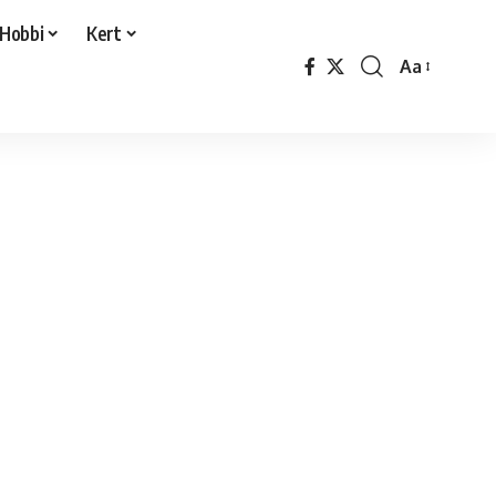
Hobbi
Kert
Aa
Font
Resizer