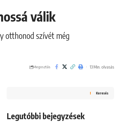
nossá válik
gy otthonod szívét még
13 Min. olvasás
Megosztás
Keresés
Legutóbbi bejegyzések