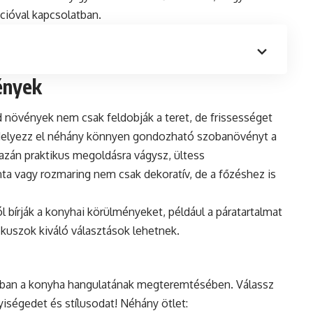
ációval kapcsolatban.
ények
d
növények
nem csak feldobják a teret, de frissességet
. Helyezz el néhány könnyen gondozható szobanövényt a
azán praktikus megoldásra vágysz, ültess
ta vagy rozmaring nem csak dekoratív, de a főzéshez is
l bírják a konyhai körülményeket, például a páratartalmat
ikuszok kiváló választások lehetnek.
ukban a konyha hangulatának megteremtésében. Válassz
yiségedet és stílusodat! Néhány ötlet: