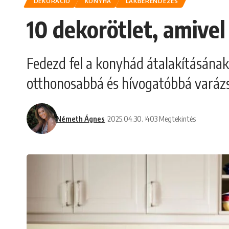
DEKORÁCIÓ
KONYHA
LAKBERENDEZÉS
10 dekorötlet, amivel
Fedezd fel a konyhád átalakításának
otthonosabbá és hívogatóbbá varázs
Németh Ágnes
2025.04.30.
403 Megtekintés