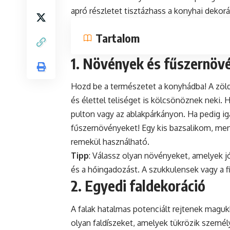
apró részletet tisztázhass a konyhai dekor
Tartalom
1. Növények és fűszernöv
Hozd be a természetet a konyhádba! A zöl
és élettel teliséget is kölcsönöznek neki
pulton vagy az ablakpárkányon. Ha pedig ig
fűszernövényeket! Egy kis bazsalikom, men
remekül használható.
Tipp
: Válassz olyan növényeket, amelyek jó
és a hőingadozást. A szukkulensek vagy a f
2. Egyedi faldekoráció
A falak hatalmas potenciált rejtenek mag
olyan faldíszeket, amelyek tükrözik személ