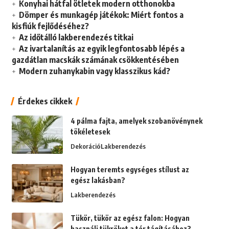
Konyhai hátfal ötletek modern otthonokba
Dömper és munkagép játékok: Miért fontos a
kisfiúk fejlődéséhez?
Az időtálló lakberendezés titkai
Az ivartalanítás az egyik legfontosabb lépés a
gazdátlan macskák számának csökkentésében
Modern zuhanykabin vagy klasszikus kád?
Érdekes cikkek
4 pálma fajta, amelyek szobanövénynek
tökéletesek
Dekoráció
Lakberendezés
Hogyan teremts egységes stílust az
egész lakásban?
Lakberendezés
Tükör, tükör az egész falon: Hogyan
használj tükröket a tér tágításához?