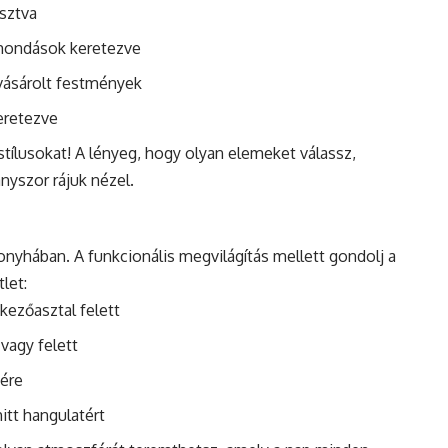
asztva
 mondások keretezve
 vásárolt festmények
eretezve
 stílusokat! A lényeg, hogy olyan elemeket válassz,
nyszor rájuk nézel.
onyhában. A funkcionális megvilágítás mellett gondolj a
let:
kezőasztal felett
vagy felett
sére
tt hangulatért