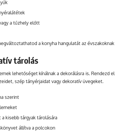
tyűk
nyéralátétek
gy a tűzhely előtt
 megváltoztathatod a konyha hangulatát az évszakoknak
atív tárolás
remek lehetőséget kínálnak a dekorálásra is. Rendezd el
eidet, szép tányérjaidat vagy dekoratív üvegeket.
ma szerint
elemeket
a kisebb tárgyak tárolására
könyvet állítva a polcokon