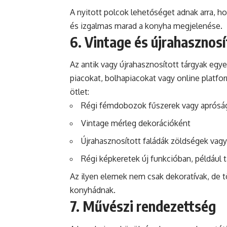
A nyitott polcok lehetőséget adnak arra, ho
és izgalmas marad a konyha megjelenése.
6. Vintage és újrahasznos
Az antik vagy újrahasznosított tárgyak egy
piacokat, bolhapiacokat vagy online platf
ötlet:
Régi fémdobozok fűszerek vagy apróság
Vintage mérleg dekorációként
Újrahasznosított faládák zöldségek vag
Régi képkeretek új funkcióban, például
Az ilyen elemek nem csak dekoratívak, de t
konyhádnak.
7. Művészi rendezettség