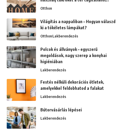
Otthon
Világítás a nappaliban – Hogyan válaszd
ki a tökéletes lámpákat?
Otthon
Lakberendezés
Polcok és állványok – egyszerű
megoldások, nagy szerep a konyhai
higiéniában
Lakberendezés
Festés nélküli dekorációs ötletek,
amelyekkel feldobhatod a falakat
Lakberendezés
Bútorvásárlás lépései
Lakberendezés