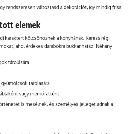
gy rendszeresen változtasd a dekorációt, így mindig friss
ított elemek
edi karaktert kölcsönöznek a konyhának. Keress régi
ormokat, ahol érdekes darabokra bukkanhatsz. Néhány
ok tárolására
y gyümölcsök tárolására
 táblaként vagy memófalként
örténetet is mesélnek, és személyes jelleget adnak a