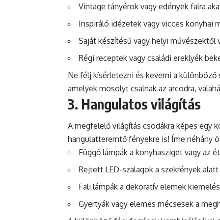
Vintage tányérok vagy edények falra ak
Inspiráló idézetek vagy vicces konyhai
Saját készítésű vagy helyi művészektől
Régi receptek vagy családi ereklyék bek
Ne félj kísérletezni és keverni a különböző
amelyek mosolyt csalnak az arcodra, valahá
3. Hangulatos világítás
A megfelelő világítás csodákra képes egy k
hangulatteremtő fényekre is! Íme néhány öt
Függő lámpák a konyhasziget vagy az ét
Rejtett LED-szalagok a szekrények alatt 
Fali lámpák a dekoratív elemek kiemelé
Gyertyák vagy elemes mécsesek a meghi