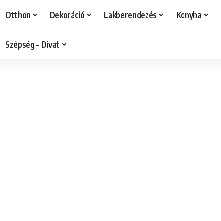
Otthon
Dekoráció
Lakberendezés
Konyha
Szépség – Divat