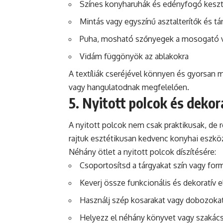
Színes konyharuhák és edényfogó kesz
Mintás vagy egyszínű asztalterítők és tá
Puha, mosható szőnyegek a mosogató va
Vidám függönyök az ablakokra
A textíliák cseréjével könnyen és gyorsan
vagy hangulatodnak megfelelően.
5. Nyitott polcok és dekor
A nyitott polcok nem csak praktikusak, de 
rajtuk esztétikusan kedvenc konyhai eszköz
Néhány ötlet a nyitott polcok díszítésére:
Csoportosítsd a tárgyakat szín vagy for
Keverj össze funkcionális és dekoratív 
Használj szép kosarakat vagy dobozokat 
Helyezz el néhány könyvet vagy szakács