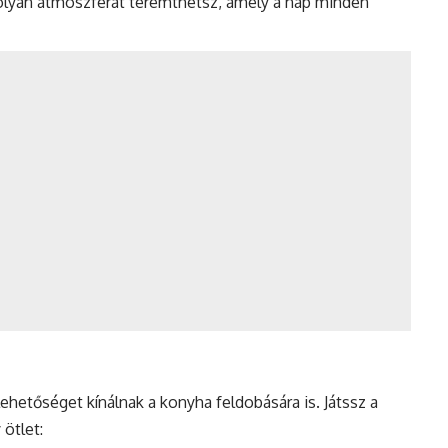
olyan atmoszférát teremthetsz, amely a nap minden
lehetőséget kínálnak a konyha feldobására is. Játssz a
ötlet: