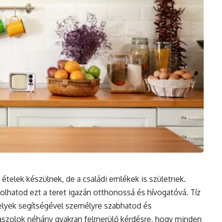
ételek készülnek, de a családi emlékek is születnek.
lhatod ezt a teret igazán otthonossá és hívogatóvá. Tíz
elyek segítségével személyre szabhatod és
álaszolok néhány gyakran felmerülő kérdésre, hogy minden