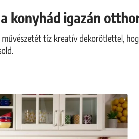
 a konyhád igazán ottho
 művészetét tíz kreatív dekorötlettel, ho
old.