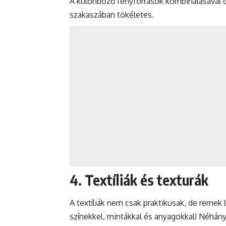
A különböző fényforrások kombinálásával 
szakaszában tökéletes.
4. Textíliák és texturák
A textíliák nem csak praktikusak, de remek 
színekkel, mintákkal és anyagokkal! Néhány 