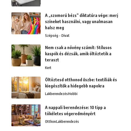
A „szomorú bézs” diktatúra vége: merj
színeket használni, vagy unalmasan
halsz meg
Szépség - Divat
Nem csak a növény számít: Stílusos
kaspók és dézsák, amik öltöztetik a
teraszt
Kert
Öltöztesd otthonod őszbe: textíliák és
kiegészítők a hidegebb napokra
Lakberendezés
Hobbi
A nappali berendezése: 10 tipp a
tökéletes végeredményért
Otthon
Lakberendezés