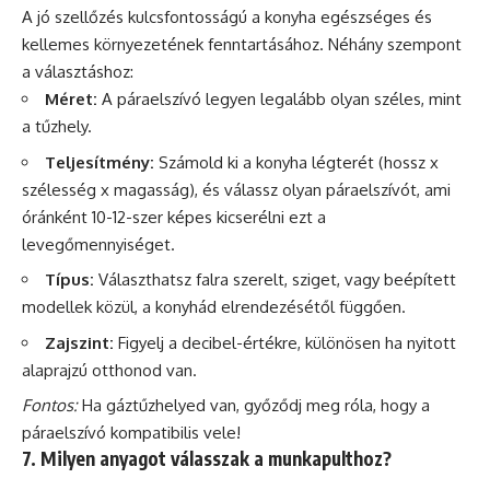
A jó szellőzés kulcsfontosságú a konyha egészséges és
kellemes környezetének fenntartásához. Néhány szempont
a választáshoz:
Méret:
A páraelszívó legyen legalább olyan széles, mint
a tűzhely.
Teljesítmény:
Számold ki a konyha légterét (hossz x
szélesség x magasság), és válassz olyan páraelszívót, ami
óránként 10-12-szer képes kicserélni ezt a
levegőmennyiséget.
Típus:
Választhatsz falra szerelt, sziget, vagy beépített
modellek közül, a konyhád elrendezésétől függően.
Zajszint:
Figyelj a decibel-értékre, különösen ha nyitott
alaprajzú otthonod van.
Fontos:
Ha gáztűzhelyed van, győződj meg róla, hogy a
páraelszívó kompatibilis vele!
7. Milyen anyagot válasszak a munkapulthoz?