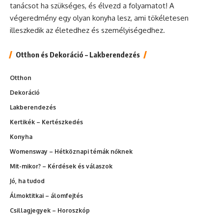
tanácsot ha szükséges, és élvezd a folyamatot! A
végeredmény egy olyan konyha lesz, ami tökéletesen
illeszkedik az életedhez és személyiségedhez.
Otthon és Dekoráció – Lakberendezés
Otthon
Dekoráció
Lakberendezés
Kertikék – Kertészkedés
Konyha
Womensway – Hétköznapi témák nőknek
Mit-mikor? – Kérdések és válaszok
Jó, ha tudod
Álmoktitkai – álomfejtés
Csillagjegyek – Horoszkóp