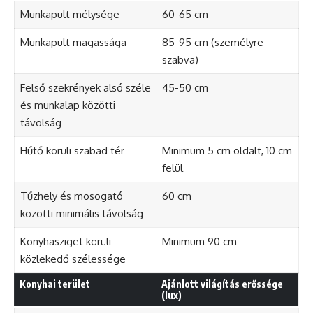
Munkapult mélysége
60-65 cm
Munkapult magassága
85-95 cm (személyre
szabva)
Felső szekrények alsó széle
45-50 cm
és munkalap közötti
távolság
Hűtő körüli szabad tér
Minimum 5 cm oldalt, 10 cm
felül
Tűzhely és mosogató
60 cm
közötti minimális távolság
Konyhasziget körüli
Minimum 90 cm
közlekedő szélessége
Konyhai terület
Ajánlott világítás erőssége
(lux)