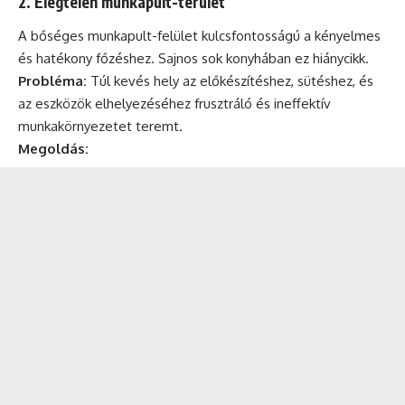
2. Elégtelen munkapult-terület
A bőséges munkapult-felület kulcsfontosságú a kényelmes
és hatékony főzéshez. Sajnos sok konyhában ez hiánycikk.
Probléma:
Túl kevés hely az előkészítéshez, sütéshez, és
az eszközök elhelyezéséhez frusztráló és ineffektív
munkakörnyezetet teremt.
Megoldás: