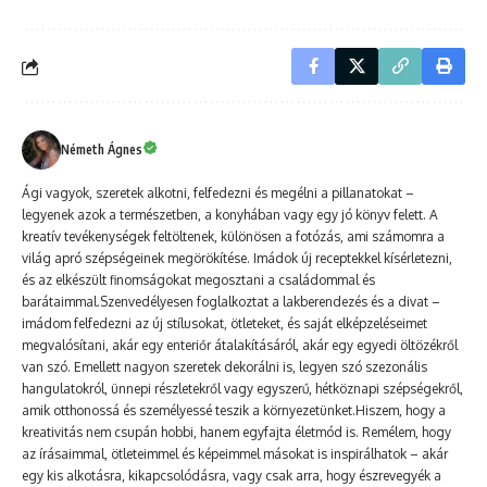
Németh Ágnes
Ági vagyok, szeretek alkotni, felfedezni és megélni a pillanatokat –
legyenek azok a természetben, a konyhában vagy egy jó könyv felett. A
kreatív tevékenységek feltöltenek, különösen a fotózás, ami számomra a
világ apró szépségeinek megörökítése. Imádok új receptekkel kísérletezni,
és az elkészült finomságokat megosztani a családommal és
barátaimmal.Szenvedélyesen foglalkoztat a lakberendezés és a divat –
imádom felfedezni az új stílusokat, ötleteket, és saját elképzeléseimet
megvalósítani, akár egy enteriőr átalakításáról, akár egy egyedi öltözékről
van szó. Emellett nagyon szeretek dekorálni is, legyen szó szezonális
hangulatokról, ünnepi részletekről vagy egyszerű, hétköznapi szépségekről,
amik otthonossá és személyessé teszik a környezetünket.Hiszem, hogy a
kreativitás nem csupán hobbi, hanem egyfajta életmód is. Remélem, hogy
az írásaimmal, ötleteimmel és képeimmel másokat is inspirálhatok – akár
egy kis alkotásra, kikapcsolódásra, vagy csak arra, hogy észrevegyék a