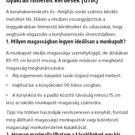
A konyhaberendezés és -felújítás során számos kérdés
merülhet fel. Ebben a részben összegyűjtöttük a
leggyakrabban felmerülő kérdéseket és válaszokat, hogy
segítsünk eligazodni a konyhatervezés útvesztőjében.
1. Milyen magasságban legyen ideálisan a munkapult?
A munkapult ideális magassága személyfüggő, de általában
85-95 cm között mozog. A legjobb módszer a megfelelő
magasság meghatározására:
Állj egyenesen, karjaidat lazán lógasd magad mellett.
Hajlítsd be a könyöködet 90 fokos szögben.
A könyököd és a padló közötti távolság mínusz 15 cm
lesz az ideális munkapult-magasság számodra.
Tipp:
Ha többen használják rendszeresen a konyhát, fontold
meg állítható magasságú munkapultok vagy különböző
magasságú munkaterületek kialakítását.
2. Hogyan maximalizálhatom a tárolóhelyet egy kis