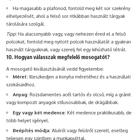
Ha magasabb a plafonod, fontold meg két sor szekrény
elhelyezését, ahol a felső sor ritkábban használt tárgyak
tárolására szolgál.
Tipp:
Ha alacsonyabb vagy, vagy nehezen éred el a felső
polcokat, fontold meg nyitott polcok használatát a gyakran
használt tárgyaknak, vagy szerelj fel egy kihúzható létrát.
10. Hogyan válasszak megfelelő mosogatót?
A mosogató kiválasztásánál vedd figyelembe:
Méret:
Illeszkedjen a konyha méretéhez és a használati
szokásaidhoz.
Anyag:
Rozsdamentes acél tartós és olcsó, míg a gránit
vagy kompozit anyagok stílusosabbak, de drágábbak.
Egy vagy két medence:
Két medence praktikusabb, de
több helyet igényel.
Beépítés módja:
Alulról vagy felülről szerelt, esetleg
teljesen egy szintben a munkapulttal.