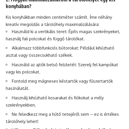
konyhában?
Kis konyhákban minden centiméter számít. Íme néhány
kreatív megoldás a tárolóhely maximalizálására:
Használd ki a vertikális teret: Építs magas szekrényeket,
használj fali polcokat és függő tárolókat.
Alkalmazz többfunkciós bútorokat: Például kihúzható
asztal vagy összecsukható székek.
Használd az ajtók belső felületét: Szerelj fel kampókat
vagy kis polcokat.
Fontold meg mágneses késtartók vagy fűszertartók
használatát.
Használj kihúzható kosarakat és fiókokat a mély
szekrényekben.
Ne feledkezz meg a hűtő tetejéről sem – ez is értékes
tárolóhely lehet!