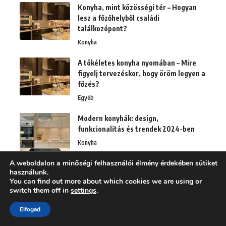
Konyha, mint közösségi tér – Hogyan
lesz a főzőhelyből családi
találkozópont?
Konyha
A tökéletes konyha nyomában – Mire
figyelj tervezéskor, hogy öröm legyen a
főzés?
Egyéb
Modern konyhák: design,
funkcionalitás és trendek 2024-ben
Konyha
A weboldalon a minőségi felhasználói élmény érdekében sütiket
Bútorfestési technikák: Layering
használunk.
Otthon
You can find out more about which cookies we are using or
switch them off in
settings
.
Elfogad
Árnyékolók utólagos beépítése: kisebb
beavatkozás, hatalmas változás!