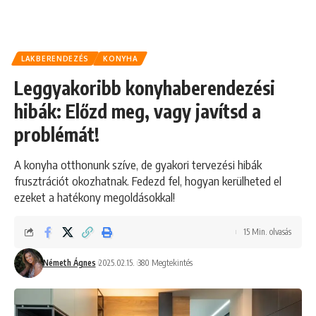
LAKBERENDEZÉS
KONYHA
Leggyakoribb konyhaberendezési
hibák: Előzd meg, vagy javítsd a
problémát!
A konyha otthonunk szíve, de gyakori tervezési hibák
frusztrációt okozhatnak. Fedezd fel, hogyan kerülheted el
ezeket a hatékony megoldásokkal!
15 Min. olvasás
Németh Ágnes
2025.02.15.
380 Megtekintés