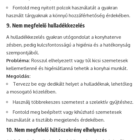
Fontold meg nyitott polcok használatát a gyakran
használt tárgyaknak a könnyű hozzáférhetőség érdekében.
9. Nem megfelelő hulladékkezelés
A hulladékkezelés gyakran utógondolat a konyhaterve
zésben, pedig kulcsfontosságú a higiénia és a hatékonyság
szempontjából.
Probléma:
Rosszul elhelyezett vagy túl kicsi szemetesek
kellemetlenné és higéniátlanná tehetik a konyhai munkát.
Megoldás:
Tervezz be egy dedikált helyet a hulladéknak, lehetőleg
a mosogató közelében.
Használj többrekeszes szemetest a szelektív gyűjtéshez.
Fontold meg beépített vagy kihúzható szemetesek
használatát a tisztább megjelenés érdekében.
10. Nem megfelelő hűtőszekrény elhelyezés