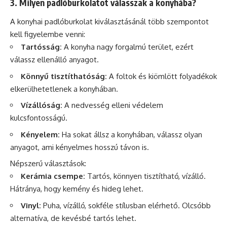
3. Milyen padlóburkolatot válasszak a konyhába?
A konyhai padlóburkolat kiválasztásánál több szempontot
kell figyelembe venni:
Tartósság:
A konyha nagy forgalmú terület, ezért
válassz ellenálló anyagot.
Könnyű tisztíthatóság:
A foltok és kiömlött folyadékok
elkerülhetetlenek a konyhában.
Vízállóság:
A nedvesség elleni védelem
kulcsfontosságú.
Kényelem:
Ha sokat állsz a konyhában, válassz olyan
anyagot, ami kényelmes hosszú távon is.
Népszerű választások:
Kerámia csempe:
Tartós, könnyen tisztítható, vízálló.
Hátránya, hogy kemény és hideg lehet.
Vinyl:
Puha, vízálló, sokféle stílusban elérhető. Olcsóbb
alternatíva, de kevésbé tartós lehet.