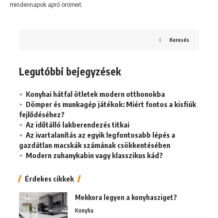
mindennapok apró örömeit.
Keresés
Legutóbbi bejegyzések
Konyhai hátfal ötletek modern otthonokba
Dömper és munkagép játékok: Miért fontos a kisfiúk
fejlődéséhez?
Az időtálló lakberendezés titkai
Az ivartalanítás az egyik legfontosabb lépés a
gazdátlan macskák számának csökkentésében
Modern zuhanykabin vagy klasszikus kád?
Érdekes cikkek
Mekkora legyen a konyhasziget?
Konyha