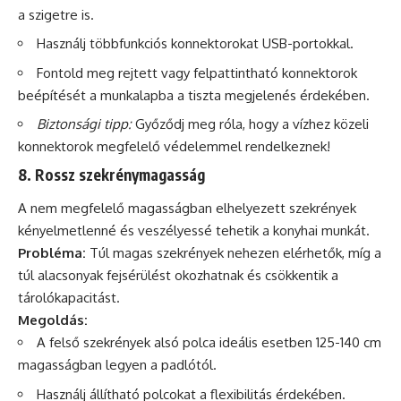
a szigetre is.
Használj többfunkciós konnektorokat USB-portokkal.
Fontold meg rejtett vagy felpattintható konnektorok
beépítését a munkalapba a tiszta megjelenés érdekében.
Biztonsági tipp:
Győződj meg róla, hogy a vízhez közeli
konnektorok megfelelő védelemmel rendelkeznek!
8. Rossz szekrénymagasság
A nem megfelelő magasságban elhelyezett szekrények
kényelmetlenné és veszélyessé tehetik a konyhai munkát.
Probléma:
Túl magas szekrények nehezen elérhetők, míg a
túl alacsonyak fejsérülést okozhatnak és csökkentik a
tárolókapacitást.
Megoldás:
A felső szekrények alsó polca ideális esetben 125-140 cm
magasságban legyen a padlótól.
Használj állítható polcokat a flexibilitás érdekében.