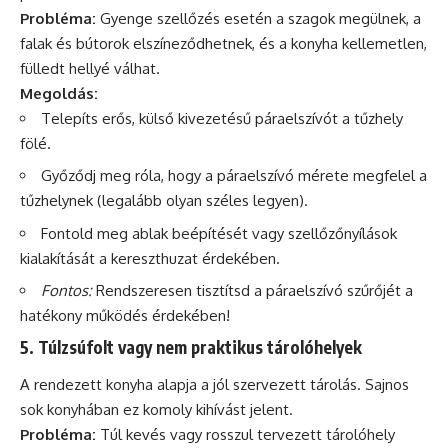
Probléma:
Gyenge szellőzés esetén a szagok megülnek, a
falak és bútorok elszíneződhetnek, és a konyha kellemetlen,
fülledt hellyé válhat.
Megoldás:
Telepíts erős, külső kivezetésű páraelszívót a tűzhely
fölé.
Győződj meg róla, hogy a páraelszívó mérete megfelel a
tűzhelynek (legalább olyan széles legyen).
Fontold meg ablak beépítését vagy szellőzőnyílások
kialakítását a kereszthuzat érdekében.
Fontos:
Rendszeresen tisztítsd a páraelszívó szűrőjét a
hatékony működés érdekében!
5. Túlzsúfolt vagy nem praktikus tárolóhelyek
A rendezett konyha alapja a jól szervezett
tárolás
. Sajnos
sok konyhában ez komoly kihívást jelent.
Probléma:
Túl kevés vagy rosszul tervezett tárolóhely