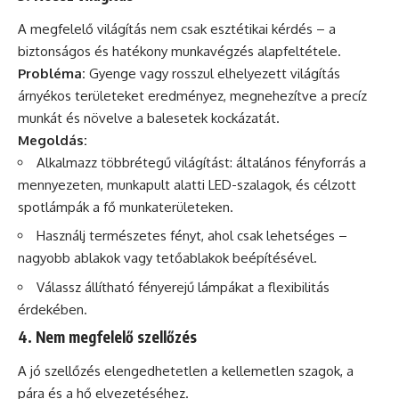
A megfelelő világítás nem csak esztétikai kérdés – a
biztonságos és hatékony munkavégzés alapfeltétele.
Probléma:
Gyenge vagy rosszul elhelyezett világítás
árnyékos területeket eredményez, megnehezítve a precíz
munkát és növelve a balesetek kockázatát.
Megoldás:
Alkalmazz többrétegű világítást: általános fényforrás a
mennyezeten, munkapult alatti LED-szalagok, és célzott
spotlámpák a fő munkaterületeken.
Használj természetes fényt, ahol csak lehetséges –
nagyobb ablakok vagy tetőablakok beépítésével.
Válassz állítható fényerejű lámpákat a flexibilitás
érdekében.
4. Nem megfelelő szellőzés
A jó szellőzés elengedhetetlen a kellemetlen szagok, a
pára és a hő elvezetéséhez.