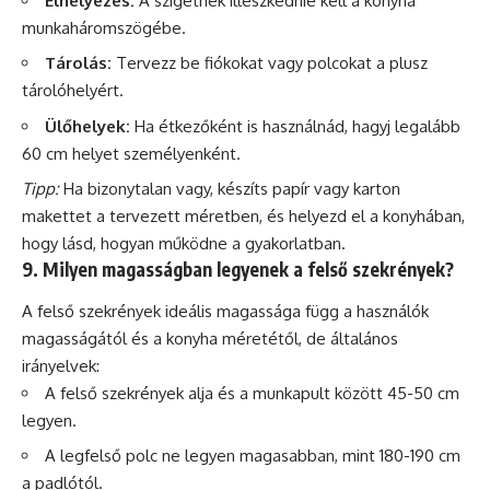
Elhelyezés:
A szigetnek illeszkednie kell a konyha
munkaháromszögébe.
Tárolás:
Tervezz be fiókokat vagy polcokat a plusz
tárolóhelyért.
Ülőhelyek:
Ha étkezőként is használnád, hagyj legalább
60 cm helyet személyenként.
Tipp:
Ha bizonytalan vagy, készíts papír vagy karton
makettet a tervezett méretben, és helyezd el a konyhában,
hogy lásd, hogyan működne a gyakorlatban.
9. Milyen magasságban legyenek a felső szekrények?
A felső szekrények ideális magassága függ a használók
magasságától és a konyha méretétől, de általános
irányelvek:
A felső szekrények alja és a munkapult között 45-50 cm
legyen.
A legfelső polc ne legyen magasabban, mint 180-190 cm
a padlótól.