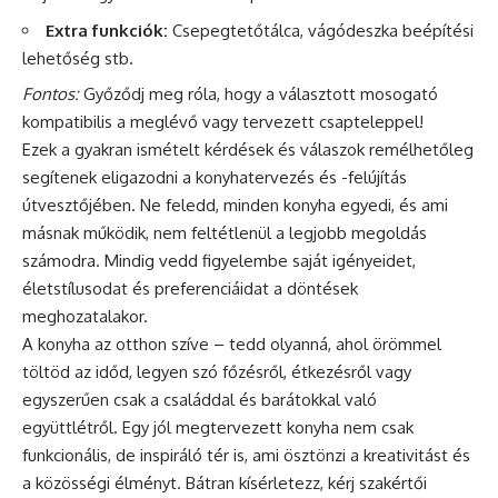
Extra funkciók:
Csepegtetőtálca, vágódeszka beépítési
lehetőség stb.
Fontos:
Győződj meg róla, hogy a választott mosogató
kompatibilis a meglévő vagy tervezett csapteleppel!
Ezek a gyakran ismételt kérdések és válaszok remélhetőleg
segítenek eligazodni a konyhatervezés és -felújítás
útvesztőjében. Ne feledd, minden konyha egyedi, és ami
másnak működik, nem feltétlenül a legjobb megoldás
számodra. Mindig vedd figyelembe saját igényeidet,
életstílusodat és preferenciáidat a döntések
meghozatalakor.
A konyha az otthon szíve – tedd olyanná, ahol örömmel
töltöd az időd, legyen szó főzésről, étkezésről vagy
egyszerűen csak a családdal és barátokkal való
együttlétről. Egy jól megtervezett konyha nem csak
funkcionális, de inspiráló tér is, ami ösztönzi a kreativitást és
a közösségi élményt. Bátran kísérletezz, kérj szakértői