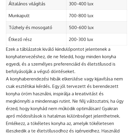
Általános világítás
300-400 lux
Munkapult
700-800 lux
Tűzhely és mosogató
500-600 lux
Étkező rész
200-300 lux
Ezek a táblázatok kiváló kiindulópontot jelentenek a
konyhatervezéshez, de ne feledd, hogy minden konyha
egyedi, és a személyes preferenciáid és életstílusod is
befolyásolják a végső döntéseket.
A konyhaberendezési hibák elkerülése vagy kijavítása nem
csak esztétikai kérdés. Egy jól tervezett és berendezett
konyha öröm használni, inspirálja a kreativitást és
megkönnyíti a mindennapi rutint. Ne félj változtatni, ha úgy
érzed, hogy konyhád nem működik optimálisan! Gyakran
apró módosítások is hatalmas különbséget jelenthetnek.
Emlékezz, a tökéletes konyha az, amelyik tökéletesen
illeszkedik a te életstílusodhoz és igényeidhez. Használd