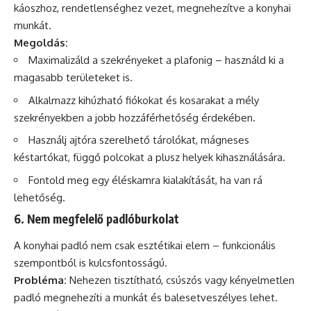
káoszhoz, rendetlenséghez vezet, megnehezítve a konyhai
munkát.
Megoldás:
Maximalizáld a szekrényeket a plafonig – használd ki a
magasabb területeket is.
Alkalmazz kihúzható fiókokat és kosarakat a mély
szekrényekben a jobb hozzáférhetőség érdekében.
Használj ajtóra szerelhető tárolókat, mágneses
késtartókat, függő polcokat a plusz helyek kihasználására.
Fontold meg egy éléskamra kialakítását, ha van rá
lehetőség.
6. Nem megfelelő padlóburkolat
A konyhai padló nem csak esztétikai elem – funkcionális
szempontból is kulcsfontosságú.
Probléma:
Nehezen tisztítható, csúszós vagy kényelmetlen
padló megnehezíti a munkát és balesetveszélyes lehet.