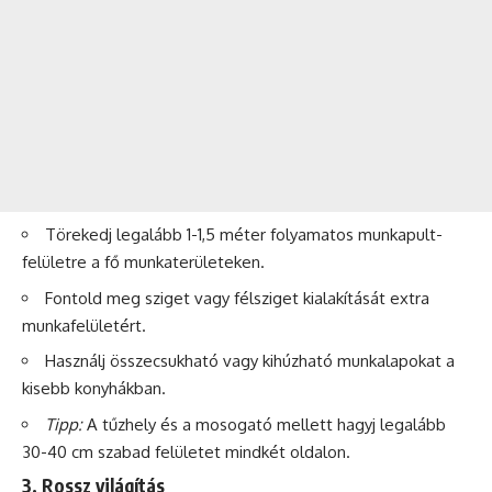
Törekedj legalább 1-1,5 méter folyamatos munkapult-
felületre a fő munkaterületeken.
Fontold meg sziget vagy félsziget kialakítását extra
munkafelületért.
Használj összecsukható vagy kihúzható munkalapokat a
kisebb konyhákban.
Tipp:
A tűzhely és a mosogató mellett hagyj legalább
30-40 cm szabad felületet mindkét oldalon.
3. Rossz világítás