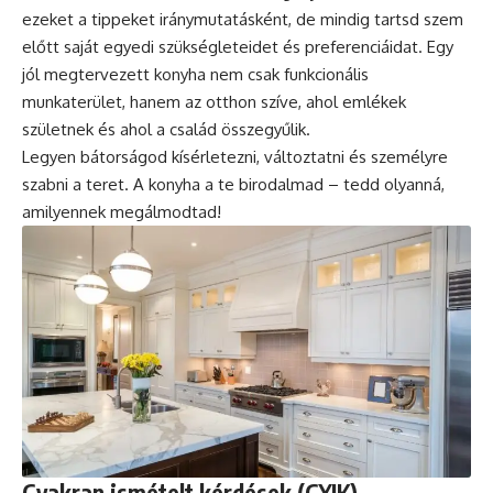
ezeket a tippeket iránymutatásként, de mindig tartsd szem
előtt saját egyedi szükségleteidet és preferenciáidat. Egy
jól megtervezett konyha nem csak funkcionális
munkaterület, hanem az otthon szíve, ahol emlékek
születnek és ahol a család összegyűlik.
Legyen bátorságod kísérletezni, változtatni és személyre
szabni a teret. A konyha a te birodalmad – tedd olyanná,
amilyennek megálmodtad!
Gyakran ismételt kérdések (GYIK)