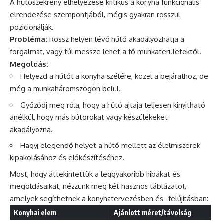
A hűtőszekrény elhelyezése kritikus a konyha funkcionális
elrendezése szempontjából, mégis gyakran rosszul
pozicionálják.
Probléma:
Rossz helyen lévő hűtő akadályozhatja a
forgalmat, vagy túl messze lehet a fő munkaterületektől.
Megoldás:
Helyezd a hűtőt a konyha szélére, közel a bejárathoz, de
még a munkaháromszögön belül.
Győződj meg róla, hogy a hűtő ajtaja teljesen kinyitható
anélkül, hogy más bútorokat vagy készülékeket
akadályozna.
Hagyj elegendő helyet a hűtő mellett az élelmiszerek
kipakolásához és előkészítéséhez.
Most, hogy áttekintettük a leggyakoribb hibákat és
megoldásaikat, nézzünk meg két hasznos táblázatot,
amelyek segíthetnek a konyhatervezésben és -felújításban:
Konyhai elem
Ajánlott méret/távolság