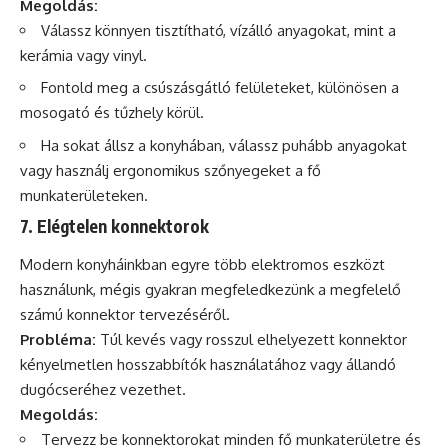
Megoldás:
Válassz könnyen tisztítható, vízálló anyagokat, mint a
kerámia vagy vinyl.
Fontold meg a csúszásgátló felületeket, különösen a
mosogató és tűzhely körül.
Ha sokat állsz a konyhában, válassz puhább anyagokat
vagy használj ergonomikus szőnyegeket a fő
munkaterületeken.
7. Elégtelen konnektorok
Modern konyháinkban egyre több elektromos eszközt
használunk, mégis gyakran megfeledkezünk a megfelelő
számú konnektor tervezéséről.
Probléma:
Túl kevés vagy rosszul elhelyezett konnektor
kényelmetlen hosszabbítók használatához vagy állandó
dugócseréhez vezethet.
Megoldás:
Tervezz be konnektorokat minden fő munkaterületre és