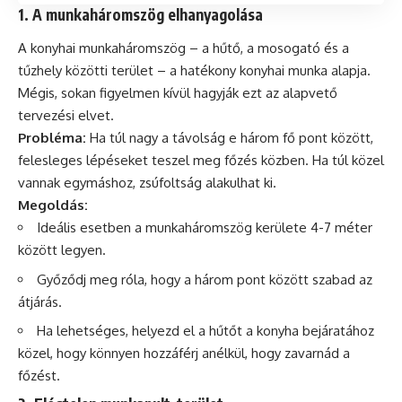
1. A munkaháromszög elhanyagolása
A konyhai munkaháromszög – a hűtő, a mosogató és a
tűzhely közötti terület – a hatékony konyhai munka alapja.
Mégis, sokan figyelmen kívül hagyják ezt az alapvető
tervezési elvet.
Probléma:
Ha túl nagy a távolság e három fő pont között,
felesleges lépéseket teszel meg főzés közben. Ha túl közel
vannak egymáshoz, zsúfoltság alakulhat ki.
Megoldás:
Ideális esetben a munkaháromszög kerülete 4-7 méter
között legyen.
Győződj meg róla, hogy a három pont között szabad az
átjárás.
Ha lehetséges, helyezd el a hűtőt a konyha bejáratához
közel, hogy könnyen hozzáférj anélkül, hogy zavarnád a
főzést.