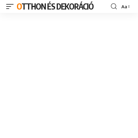
OTTHON ÉS DEKORÁCIÓ
Aa
Font
Resizer