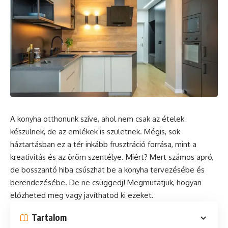
A
konyha
otthonunk szíve, ahol nem csak az ételek
készülnek, de az emlékek is születnek. Mégis, sok
háztartásban ez a tér inkább frusztráció forrása, mint a
kreativitás és az öröm szentélye. Miért? Mert számos apró,
de bosszantó hiba csúszhat be a konyha tervezésébe és
berendezésébe. De ne csüggedj! Megmutatjuk, hogyan
előzheted meg vagy javíthatod ki ezeket.
Tartalom