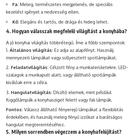
Fa:
Meleg, természetes megjelenés, de speciális
kezelést igényel a nedvesség ellen.
Kő:
Elegáns és tartós, de drága és hideg lehet.
4. Hogyan válasszak megfelelő világítást a konyhába?
A jó konyhai világítás többrétegű. Íme a főbb szempontok:
Általános világítás:
Ez adja az alapfényt. Használj
mennyezeti lámpákat vagy süllyesztett spotlámpákat.
Feladatvilágítás:
Célzott fény a munkaterületekre. LED-
szalagok a munkapult alatt, vagy állítható spotlámpák
kiválóak erre a célra.
Hangulatvilágítás:
Díszítő elemek, mint például
függőlámpák a konyhasziget felett vagy fali lámpák.
Fontos:
Válassz állítható fényerejű lámpákat a flexibilitás
érdekében, és használj meleg fényű izzókat a barátságos
hangulat megteremtéséhez.
5. Milyen sorrendben végezzem a konyhafelújítást?