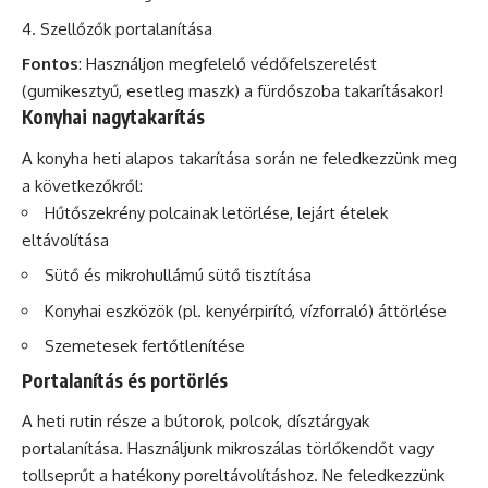
Szellőzők portalanítása
Fontos
: Használjon megfelelő védőfelszerelést
(gumikesztyű, esetleg maszk) a fürdőszoba takarításakor!
Konyhai nagytakarítás
A konyha heti alapos takarítása során ne feledkezzünk meg
a következőkről:
Hűtőszekrény polcainak letörlése, lejárt ételek
eltávolítása
Sütő és mikrohullámú sütő tisztítása
Konyhai eszközök (pl. kenyérpirító, vízforraló) áttörlése
Szemetesek fertőtlenítése
Portalanítás és portörlés
A heti rutin része a bútorok, polcok, dísztárgyak
portalanítása. Használjunk mikroszálas törlőkendőt vagy
tollseprűt a hatékony poreltávolításhoz. Ne feledkezzünk