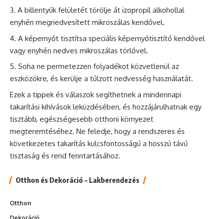
A billentyűk felületét törölje át izopropil alkohollal
enyhén megnedvesített mikroszálas kendővel.
A képernyőt tisztítsa speciális képernyőtisztító kendővel
vagy enyhén nedves mikroszálas törlővel.
Soha ne permetezzen folyadékot közvetlenül az
eszközökre, és kerülje a túlzott nedvesség használatát.
Ezek a tippek és válaszok segíthetnek a mindennapi
takarítási kihívások leküzdésében, és hozzájárulhatnak egy
tisztább, egészségesebb otthoni környezet
megteremtéséhez. Ne feledje, hogy a rendszeres és
következetes takarítás kulcsfontosságú a hosszú távú
tisztaság és rend fenntartásához.
Otthon és Dekoráció – Lakberendezés
Otthon
Dekoráció