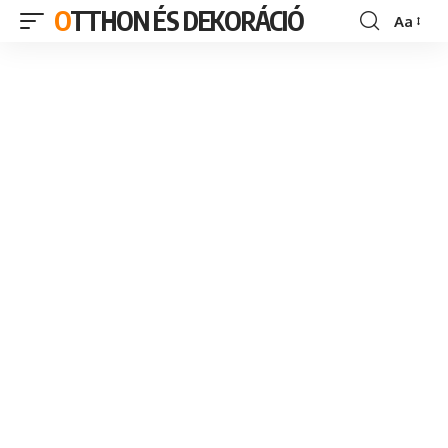
OTTHON ÉS DEKORÁCIÓ
Aa
Font
Resizer