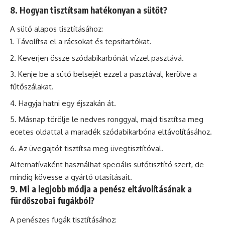
8. Hogyan tisztítsam hatékonyan a sütőt?
A sütő alapos tisztításához:
Távolítsa el a rácsokat és tepsitartókat.
Keverjen össze szódabikarbónát vízzel pasztává.
Kenje be a sütő belsejét ezzel a pasztával, kerülve a
fűtőszálakat.
Hagyja hatni egy éjszakán át.
Másnap törölje le nedves ronggyal, majd tisztítsa meg
ecetes oldattal a maradék szódabikarbóna eltávolításához.
Az üvegajtót tisztítsa meg üvegtisztítóval.
Alternatívaként használhat speciális sütőtisztító szert, de
mindig kövesse a gyártó utasításait.
9. Mi a legjobb módja a penész eltávolításának a
fürdőszobai fugákból?
A penészes fugák tisztításához: