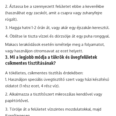
Áztassa be a szennyezett felületet ebbe a keverékbe
(használhat egy zacskót, amit a csapra vagy zuhanyfejre
rögzít).
Hagyja hatni 1-2 órán át, vagy akár egy éjszakán keresztül.
Öblítse le tiszta vízzel és dörzsölje át egy puha ronggyal.
Makacs lerakódások esetén ismételje meg a folyamatot,
vagy használjon citromsavat az ecet helyett.
3. Mi a legjobb módja a tükrök és üvegfelületek
csíkmentes tisztításának?
A tökéletes, csíkmentes tisztítás érdekében:
Használjon speciális üvegtisztító szert vagy házi készítésű
oldatot (1 rész ecet, 4 rész víz).
Alkalmazza a tisztítószert mikroszálas kendővel vagy
papírtörlővel.
Törölje át a felületet vízszintes mozdulatokkal, majd
függőlegesen.