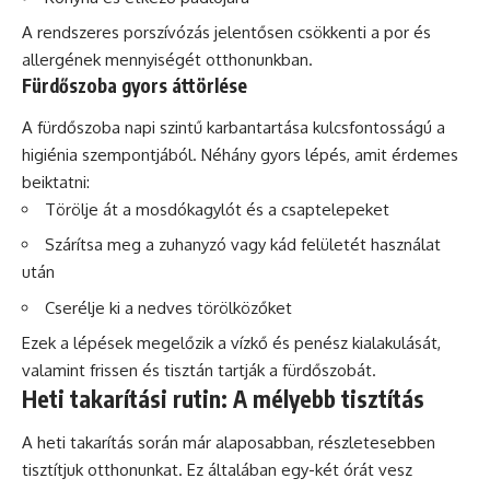
A rendszeres porszívózás jelentősen csökkenti a por és
allergének mennyiségét otthonunkban.
Fürdőszoba gyors áttörlése
A fürdőszoba napi szintű karbantartása kulcsfontosságú a
higiénia szempontjából. Néhány gyors lépés, amit érdemes
beiktatni:
Törölje át a mosdókagylót és a csaptelepeket
Szárítsa meg a zuhanyzó vagy kád felületét használat
után
Cserélje ki a nedves törölközőket
Ezek a lépések megelőzik a
vízkő
és penész kialakulását,
valamint frissen és tisztán tartják a fürdőszobát.
Heti takarítási rutin: A mélyebb tisztítás
A heti takarítás során már alaposabban, részletesebben
tisztítjuk otthonunkat. Ez általában egy-két órát vesz