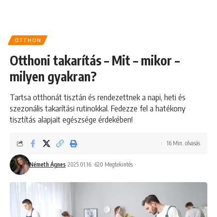
OTTHON
Otthoni takarítás – Mit – mikor –
milyen gyakran?
Tartsa otthonát tisztán és rendezettnek a napi, heti és
szezonális takarítási rutinokkal. Fedezze fel a hatékony
tisztítás alapjait egészsége érdekében!
16 Min. olvasás
Németh Ágnes
2025.01.16.
620 Megtekintés