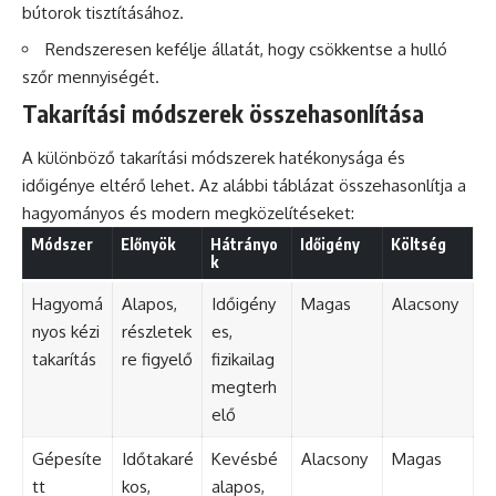
bútorok tisztításához.
Rendszeresen kefélje állatát, hogy csökkentse a hulló
szőr mennyiségét.
Takarítási módszerek összehasonlítása
A különböző takarítási módszerek hatékonysága és
időigénye eltérő lehet. Az alábbi táblázat összehasonlítja a
hagyományos és modern megközelítéseket:
Módszer
Előnyök
Hátrányo
Időigény
Költség
k
Hagyomá
Alapos,
Időigény
Magas
Alacsony
nyos kézi
részletek
es,
takarítás
re figyelő
fizikailag
megterh
elő
Gépesíte
Időtakaré
Kevésbé
Alacsony
Magas
tt
kos,
alapos,