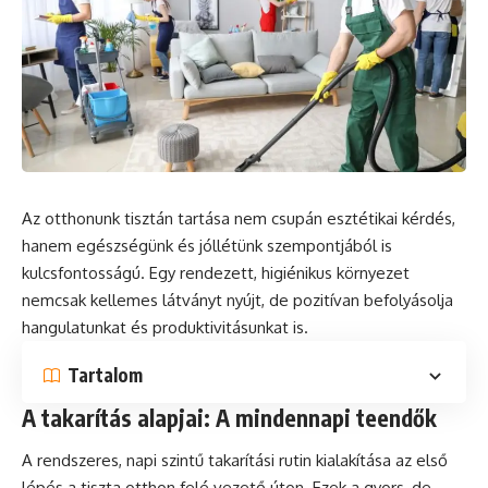
Az otthonunk tisztán tartása nem csupán esztétikai kérdés,
hanem egészségünk és jóllétünk szempontjából is
kulcsfontosságú. Egy rendezett, higiénikus környezet
nemcsak kellemes látványt nyújt, de pozitívan befolyásolja
hangulatunkat és produktivitásunkat is.
Tartalom
A takarítás alapjai: A mindennapi teendők
A rendszeres, napi szintű takarítási rutin kialakítása az első
lépés a tiszta otthon felé vezető úton. Ezek a gyors, de