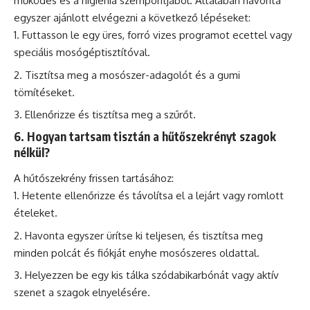
működés és a higiénia szempontjából. Általában havonta
egyszer ajánlott elvégezni a következő lépéseket:
Futtasson le egy üres, forró vizes programot ecettel vagy
speciális mosógéptisztítóval.
Tisztítsa meg a mosószer-adagolót és a gumi
tömítéseket.
Ellenőrizze és tisztítsa meg a szűrőt.
6. Hogyan tartsam tisztán a hűtőszekrényt szagok
nélkül?
A hűtőszekrény frissen tartásához:
Hetente ellenőrizze és távolítsa el a lejárt vagy romlott
ételeket.
Havonta egyszer ürítse ki teljesen, és tisztítsa meg
minden polcát és fiókját enyhe mosószeres oldattal.
Helyezzen be egy kis tálka szódabikarbónát vagy aktív
szenet a szagok elnyelésére.