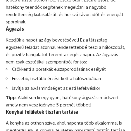
hatékony teendők segítenek megelőzni a nagyobb
rendetlenség kialakulását, és hosszú távon időt és energiát
spórolnak.
Ágyazás
Kezdjük a napot az ágy bevetésével! Ez a látszólag
egyszerű feladat azonnal rendezettebbé teszi a hálószobát,
és pozitív hangulatot teremt az egész napra. Az ágyazás
nem csak esztétikai szempontból fontos:
Csökkenti a poratkák elszaporodásának esélyét
Frissebb, tisztább érzést kelt a hálószobában
Javítja az alvásminőséget az esti lefekvéskor
Tipp
: Alakítson ki egy gyors, hatékony ágyazási módszert,
amely nem vesz igénybe 5 percnél többet!
Konyhai felületek tisztán tartása
A
konyha
az otthon szíve, ahol naponta több alkalommal is
megfordulunk. A konyhai felületek napi szintű tisztán tartása