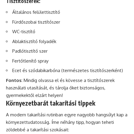
Tisztítószerek:
Általános felülettisztító
Fürdőszobai tisztítószer
WC-tisztító
Ablaktisztító folyadék
Padlótisztító szer
Fertőtlenítő spray
Ecet és
szódabikarbóna
(természetes tisztítószerként)
Fontos
: Mindig olvassa el és kövesse a tisztítószerek
használati utasítását, és tárolja őket biztonságos,
gyermekektől elzárt helyen!
Környezetbarát takarítási tippek
A modern takarítási rutinban egyre nagyobb hangsúlyt kap a
környezettudatosság. Íme néhány tipp, hogyan teheti
zöldebbé a takarítási szokásait: