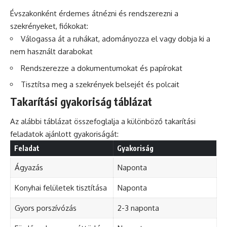
Évszakonként érdemes átnézni és rendszerezni a
szekrényeket, fiókokat:
Válogassa át a ruhákat, adományozza el vagy dobja ki a
nem használt darabokat
Rendszerezze a dokumentumokat és papírokat
Tisztítsa meg a szekrények belsejét és polcait
Takarítási gyakoriság táblázat
Az alábbi táblázat összefoglalja a különböző takarítási
feladatok ajánlott gyakoriságát:
Feladat
Gyakoriság
Ágyazás
Naponta
Konyhai felületek tisztítása
Naponta
Gyors porszívózás
2-3 naponta