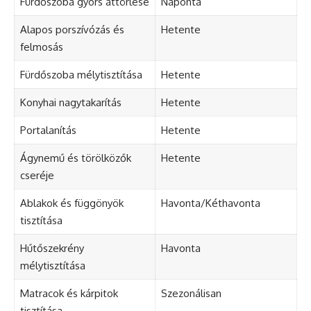
Fürdőszoba gyors áttörlése
Naponta
Alapos porszívózás és
Hetente
felmosás
Fürdőszoba mélytisztítása
Hetente
Konyhai nagytakarítás
Hetente
Portalanítás
Hetente
Ágynemű és törölközők
Hetente
cseréje
Ablakok és függönyök
Havonta/Kéthavonta
tisztítása
Hűtőszekrény
Havonta
mélytisztítása
Matracok és kárpitok
Szezonálisan
tisztítása