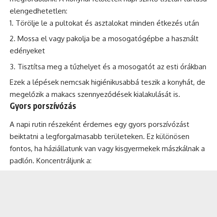
elengedhetetlen:
Törölje le a pultokat és asztalokat minden étkezés után
Mossa el vagy pakolja be a mosogatógépbe a használt
edényeket
Tisztítsa meg a tűzhelyet és a mosogatót az esti órákban
Ezek a lépések nemcsak higiénikusabbá teszik a konyhát, de
megelőzik a makacs szennyeződések kialakulását is.
Gyors porszívózás
A napi rutin részeként érdemes egy gyors porszívózást
beiktatni a legforgalmasabb területeken. Ez különösen
fontos, ha háziállatunk van vagy kisgyermekek mászkálnak a
padlón. Koncentráljunk a: