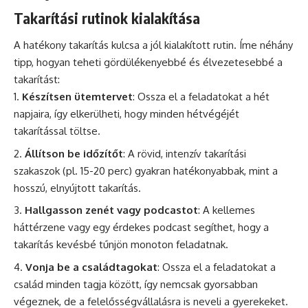
Takarítási rutinok kialakítása
A hatékony takarítás kulcsa a jól kialakított rutin. Íme néhány
tipp, hogyan teheti gördülékenyebbé és élvezetesebbé a
takarítást:
Készítsen ütemtervet
: Ossza el a feladatokat a hét
napjaira, így elkerülheti, hogy minden hétvégéjét
takarítással töltse.
Állítson be időzítőt
: A rövid, intenzív takarítási
szakaszok (pl. 15-20 perc) gyakran hatékonyabbak, mint a
hosszú, elnyújtott takarítás.
Hallgasson zenét vagy podcastot
: A kellemes
háttérzene vagy egy érdekes podcast segíthet, hogy a
takarítás kevésbé tűnjön monoton feladatnak.
Vonja be a családtagokat
: Ossza el a feladatokat a
család minden tagja között, így nemcsak gyorsabban
végeznek, de a felelősségvállalásra is neveli a gyerekeket.