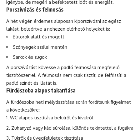
igénybe, de megéri a befektetett időt és energiát.
Porszívózás és felmosás
A hét végén érdemes alaposan kiporszívózni az egész
lakást, beleértve a nehezen elérhető helyeket is:
Bútorok alatt és mögött
Szőnyegek szélei mentén
Sarkok és zugok
A porszívózást kövesse a padló felmosása megfelelő
tisztítószerrel. A felmosás nem csak tisztít, de felfrissíti a
padló színét és illatát is.
Fürdőszoba alapos takarítása
A fürdőszoba heti mélytisztítása során fordítsunk figyelmet
a következőkre:
WC alapos tisztítása belülről és kívülről
Zuhanyzó vagy kád súrolása, különös tekintettel a fugákra
Tükrök és üvegfelületek tisztítása