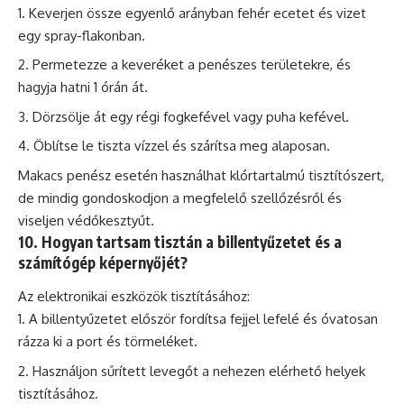
Keverjen össze egyenlő arányban fehér ecetet és vizet
egy spray-flakonban.
Permetezze a keveréket a penészes területekre, és
hagyja hatni 1 órán át.
Dörzsölje át egy régi fogkefével vagy puha kefével.
Öblítse le tiszta vízzel és szárítsa meg alaposan.
Makacs penész esetén használhat klórtartalmú tisztítószert,
de mindig gondoskodjon a megfelelő szellőzésről és
viseljen védőkesztyűt.
10. Hogyan tartsam tisztán a billentyűzetet és a
számítógép képernyőjét?
Az elektronikai eszközök tisztításához:
A billentyűzetet először fordítsa fejjel lefelé és óvatosan
rázza ki a port és törmeléket.
Használjon sűrített levegőt a nehezen elérhető helyek
tisztításához.