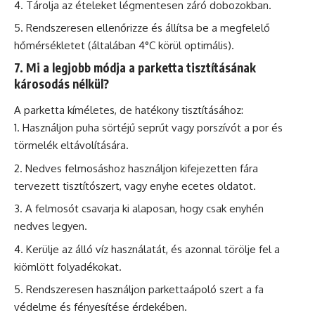
Tárolja az ételeket légmentesen záró dobozokban.
Rendszeresen ellenőrizze és állítsa be a megfelelő
hőmérsékletet (általában 4°C körül optimális).
7. Mi a legjobb módja a parketta tisztításának
károsodás nélkül?
A parketta kíméletes, de hatékony tisztításához:
Használjon puha sörtéjű seprűt vagy porszívót a por és
törmelék eltávolítására.
Nedves felmosáshoz használjon kifejezetten fára
tervezett tisztítószert, vagy enyhe ecetes oldatot.
A felmosót csavarja ki alaposan, hogy csak enyhén
nedves legyen.
Kerülje az álló víz használatát, és azonnal törölje fel a
kiömlött folyadékokat.
Rendszeresen használjon parkettaápoló szert a fa
védelme és fényesítése érdekében.