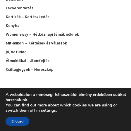
Lakberendezés
Kertikék – Kertészkedés
Konyha
Womensway – Hétköznapi témák nőknek
Mit-mikor? – Kérdések és válaszok
Jó, ha tudod
Álmoktitkai – álomfejtés
Csillagjegyek – Horoszkóp
A weboldalon a minőségi felhasználói élmény érdekében sütiket
használunk.
You can find out more about which cookies we are using or
switch them off in
settings
.
Németh Ágnes
Elfogad
Ági vagyok, szeretek alkotni, felfedezni és megélni a pillanatokat –