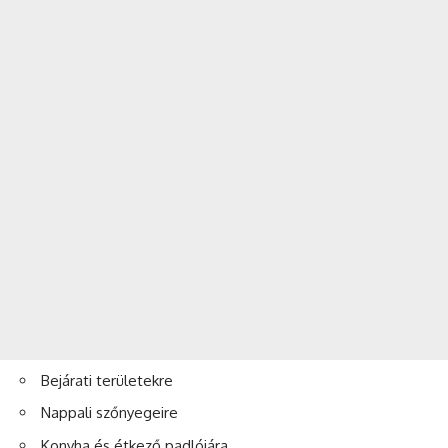
Bejárati területekre
Nappali
szőnyegeire
Konyha és étkező padlójára