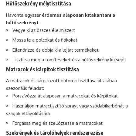
Hűtőszekrény mélytisztítása
Havonta egyszer
érdemes alaposan kitakarítani a
hűtőszekrényt
:
Vegye ki az összes élelmiszert
Mossa le a polcokat és fiókokat
Ellenőrizze és dobja ki a lejárt termékeket
Tisztítsa meg a tömítéseket és a hűtőszekrény külsejét
Matracok és kárpitok tisztítása
A matracok és kárpitozott bútorok tisztítása általában
szezonális feladat:
Porszívózza át alaposan a matracokat és kárpitokat
Használjon matractisztító sprayt vagy szódabikarbónát a
szagok eltávolítására
Forgassa meg és szellőztesse a matracokat
Szekrények és tárolóhelyek rendszerezése