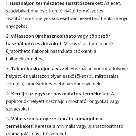
Használjon természetes tisztítószereket
: Az ecet,
szódabikarbóna és citromlé kiváló természetes
tisztítószerek, melyek sok esetben helyettesíthetik a vegyi
anyagokat.
Válasszon újrahasznosítható vagy többször
használható eszközöket
: Mikroszálas törlőkendők,
újratölthető flakonok használata csökkenti a
hulladéktermelést.
Takarékoskodjon a vízzel
: Használjon vödröt a folyóvíz
helyett, és válasszon olyan eszközöket (pl. mikroszálas
felmosó), amelyek kevesebb vizet igényelnek.
Kerülje az egyszer használatos termékeket
: A
papírtörlők helyett használjon mosható rongyokat vagy
szivacsokat.
Válasszon környezetbarát csomagolású
termékeket
: Keresse a minimális vagy újrahasznosítható
csomagolású tisztítószereket.