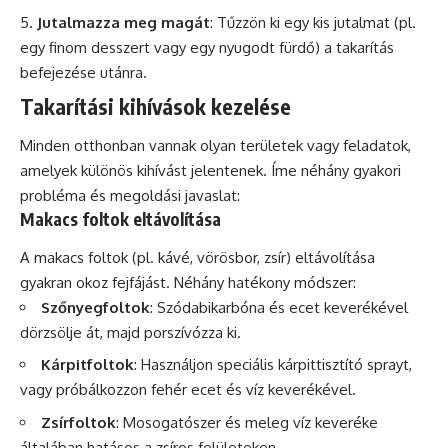
Jutalmazza meg magát
: Tűzzön ki egy kis jutalmat (pl.
egy finom desszert vagy egy nyugodt fürdő) a takarítás
befejezése utánra.
Takarítási kihívások kezelése
Minden otthonban vannak olyan területek vagy feladatok,
amelyek különös kihívást jelentenek. Íme néhány gyakori
probléma és megoldási javaslat:
Makacs foltok eltávolítása
A makacs foltok (pl. kávé, vörösbor, zsír) eltávolítása
gyakran okoz fejfájást. Néhány hatékony módszer:
Szőnyegfoltok
: Szódabikarbóna és ecet keverékével
dörzsölje át, majd porszívózza ki.
Kárpitfoltok
: Használjon speciális kárpittisztító sprayt,
vagy próbálkozzon fehér ecet és víz keverékével.
Zsírfoltok
: Mosogatószer és meleg víz keveréke
általában hatásos a zsíros felületeken.