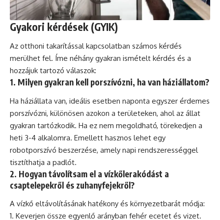
Gyakori kérdések (GYIK)
Az otthoni takarítással kapcsolatban számos kérdés
merülhet fel. Íme néhány gyakran ismételt kérdés és a
hozzájuk tartozó válaszok:
1. Milyen gyakran kell porszívózni, ha van háziállatom?
Ha háziállata van, ideális esetben naponta egyszer érdemes
porszívózni, különösen azokon a területeken, ahol az állat
gyakran tartózkodik. Ha ez nem megoldható, törekedjen a
heti 3-4 alkalomra. Emellett hasznos lehet egy
robotporszívó beszerzése, amely napi rendszerességgel
tisztíthatja a padlót.
2. Hogyan távolítsam el a vízkőlerakódást a
csaptelepekről és zuhanyfejekről?
A vízkő eltávolításának hatékony és környezetbarát módja:
Keverjen össze egyenlő arányban fehér ecetet és vizet.