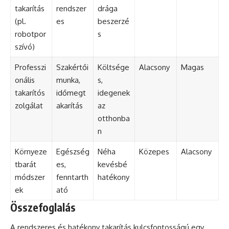
takarítás
rendszer
drága
(pl.
es
beszerzé
robotpor
s
szívó)
Professzi
Szakértői
Költsége
Alacsony
Magas
onális
munka,
s,
takarítós
időmegt
idegenek
zolgálat
akarítás
az
otthonba
n
Környeze
Egészség
Néha
Közepes
Alacsony
tbarát
es,
kevésbé
módszer
fenntarth
hatékony
ek
ató
Összefoglalás
A rendszeres és hatékony takarítás kulcsfontosságú egy