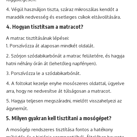
Végül használjon tiszta, száraz mikroszálas kendőt a
maradék nedvesség és esetleges csíkok eltávolítására.
4. Hogyan tisztítsam a matracot?
A matrac tisztításának lépései:
Porszívózza át alaposan mindkét oldalát.
Szórjon szódabikarbónát a matrac felületére, és hagyja
hatni néhány órán át (lehetőleg napfényen).
Porszívózza le a szódabikarbónát.
A foltokat kezelje enyhe mosószeres oldattal, ügyelve
arra, hogy ne nedvesítse át túlságosan a matracot.
Hagyja teljesen megszáradni, mielőtt visszahelyezi az
ágyneműt.
5. Milyen gyakran kell tisztítani a mosógépet?
A mosógép rendszeres tisztítása fontos a hatékony