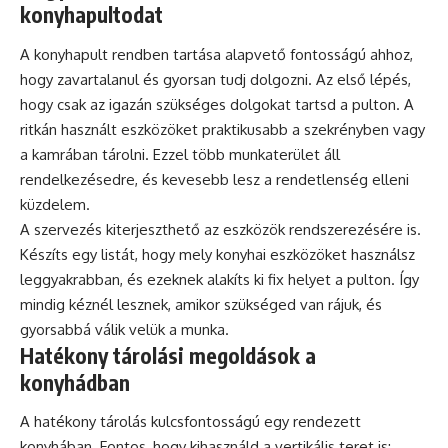
konyhapultodat
A konyhapult rendben tartása alapvető fontosságú ahhoz,
hogy zavartalanul és gyorsan tudj dolgozni. Az első lépés,
hogy csak az igazán szükséges dolgokat tartsd a pulton. A
ritkán használt eszközöket praktikusabb a szekrényben vagy
a kamrában tárolni. Ezzel több munkaterület áll
rendelkezésedre, és kevesebb lesz a rendetlenség elleni
küzdelem.
A szervezés kiterjeszthető az eszközök rendszerezésére is.
Készíts egy listát, hogy mely konyhai eszközöket használsz
leggyakrabban, és ezeknek alakíts ki fix helyet a pulton. Így
mindig kéznél lesznek, amikor szükséged van rájuk, és
gyorsabbá válik velük a munka.
Hatékony tárolási megoldások a
konyhádban
A hatékony
tárolás
kulcsfontosságú egy rendezett
konyhában. Fontos, hogy kihasználd a vertikális teret is: