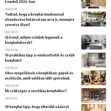
trendek 2024-ben
2024.12.01.
Tudtad, hogy a konyhai munkavonal
elrendezése hatással van arra is, mennyire
szeretsz főzni?
2025.06.10.
Új trend, milyen színűek legyenek a
konyhabútorok?
2025.07.04.
10 praktikus tipp a rendezettebb és szebb
konyháért
2025.04.29.
Okos megoldások a konyhában: gépek és
eszközök, amik valóban időt spórolnak
2026.04.06.
Mi szükséges a rusztikus konyhához?
2025.02.14.
10 konyhai tipp, hogy elkerüld a káoszt