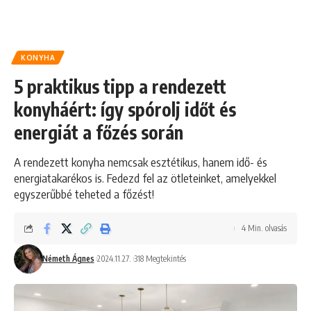
KONYHA
5 praktikus tipp a rendezett
konyháért: így spórolj időt és
energiát a főzés során
A rendezett konyha nemcsak esztétikus, hanem idő- és
energiatakarékos is. Fedezd fel az ötleteinket, amelyekkel
egyszerűbbé teheted a főzést!
4 Min. olvasás
Németh Ágnes
2024.11.27.
318 Megtekintés