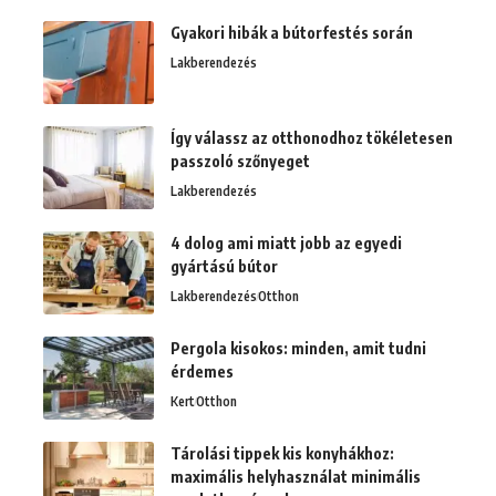
Gyakori hibák a bútorfestés során
Lakberendezés
Így válassz az otthonodhoz tökéletesen
passzoló szőnyeget
Lakberendezés
4 dolog ami miatt jobb az egyedi
gyártású bútor
Lakberendezés
Otthon
Pergola kisokos: minden, amit tudni
érdemes
Kert
Otthon
Tárolási tippek kis konyhákhoz:
maximális helyhasználat minimális