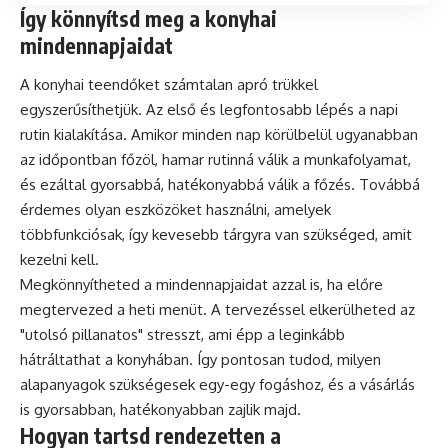
Így könnyítsd meg a konyhai
mindennapjaidat
A konyhai teendőket számtalan apró trükkel
egyszerűsíthetjük. Az első és legfontosabb lépés a napi
rutin kialakítása. Amikor minden nap körülbelül ugyanabban
az időpontban főzöl, hamar rutinná válik a munkafolyamat,
és ezáltal gyorsabbá, hatékonyabbá válik a főzés. Továbbá
érdemes olyan eszközöket használni, amelyek
többfunkciósak, így kevesebb tárgyra van szükséged, amit
kezelni kell.
Megkönnyítheted a mindennapjaidat azzal is, ha előre
megtervezed a heti menüt. A tervezéssel elkerülheted az
"utolsó pillanatos" stresszt, ami épp a leginkább
hátráltathat a konyhában. Így pontosan tudod, milyen
alapanyagok szükségesek egy-egy fogáshoz, és a vásárlás
is gyorsabban, hatékonyabban zajlik majd.
Hogyan tartsd rendezetten a