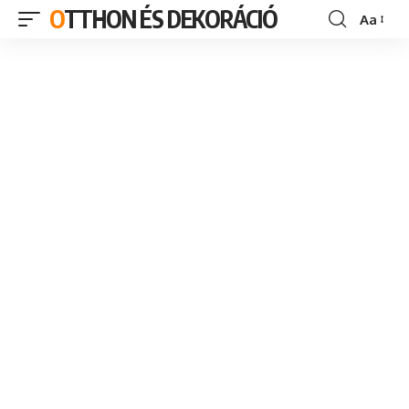
OTTHON ÉS DEKORÁCIÓ
Aa
Font
Resizer