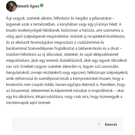
Németh Ágnes
Ági vagyok, szeretek alkotni, felfedezni és megélni a pillanatokat –
legyenek azok a természetben, a konyhában vagy egy jó könyv felett. A
kreatív tevékenységek feltöltenek, különösen a fotózás, ami számomra a
világ apró szépségeinek megörökítése. Imádok új receptekkel kísérletezni,
és az elkészült finomságokat megosztani a családommal és
barátaimmal.Szenvedélyesen foglalkoztat a lakberendezés és a divat –
imádom felfedezni az új stílusokat, ötleteket, és saját elképzeléseimet
megvalósítani, akár egy enteriőr átalakításáról, akár egy egyedi öltözékről
van szó. Emellett nagyon szeretek dekorálni is, legyen szó szezonális
hangulatokról, ünnepi részletekről vagy egyszerű, hétköznapi szépségekről,
amik otthonossá és személyessé teszik a környezetünket.Hiszem, hogy a
kreativitás nem csupán hobbi, hanem egyfajta életmód is. Remélem, hogy
az írásaimmal, ötleteimmel és képeimmel másokat is inspirálhatok – akár
egy kis alkotásra, kikapcsolódásra, vagy csak arra, hogy észrevegyék a
mindennapok apró örömeit.
Keresés