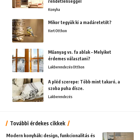
rendetlenséggel
Konyha
Mikor tegyük ki a madáretetőt?
Kert
Otthon
Műanyag vs. fa ablak – Melyiket
érdemes választani?
Lakberendezés
Otthon
A pléd szerepe: Több mint takaró, a
szoba puha dísze.
Lakberendezés
További érdekes cikkek
Modern konyhák: design, funkcionalitás és