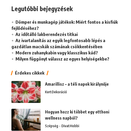
Legutóbbi bejegyzések
Dömper és munkagép játékok: Miért fontos a kisfiúk
fejlődéséhez?
Az időtálló lakberendezés titkai
Az ivartalanítás az egyik legfontosabb lépés a
gazdátlan macskák számának csökkentésében
Modern zuhanykabin vagy klasszikus kád?
Milyen függönyt válassz az egyes helyiségekbe?
Érdekes cikkek
Amarillisz – a téli napok királynője
Kert
Dekoráció
Hogyan hozz ki többet egy otthoni
wellness napból?
Szépség - Divat
Hobbi