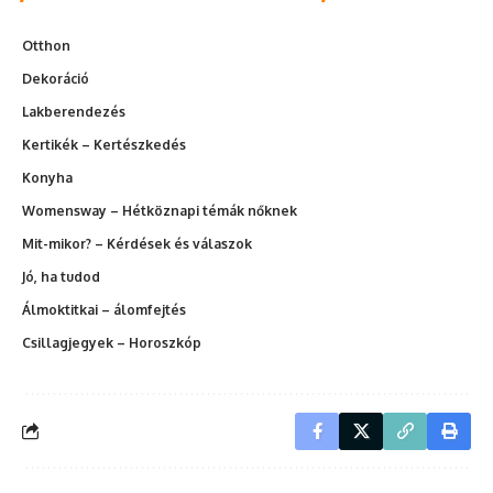
Otthon
Dekoráció
Lakberendezés
Kertikék – Kertészkedés
Konyha
Womensway – Hétköznapi témák nőknek
Mit-mikor? – Kérdések és válaszok
Jó, ha tudod
Álmoktitkai – álomfejtés
Csillagjegyek – Horoszkóp