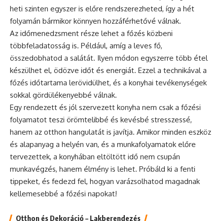
heti szinten egyszer is előre rendszerezheted, így a hét
folyamán bármikor könnyen hozzáférhetővé válnak.
Az időmenedzsment része lehet a főzés közbeni
többfeladatosság is. Például, amíg a leves fő,
összedobhatod a salátát. Ilyen módon egyszerre több étel
készülhet el, ödözve időt és energiát. Ezzel a technikával a
főzés időtartama lerövidülhet, és a konyhai tevékenységek
sokkal gördülékenyebbé válnak.
Egy rendezett és jól szervezett konyha nem csak a főzési
folyamatot teszi örömtelibbé és kevésbé stresszessé,
hanem az otthon hangulatát is javítja. Amikor minden eszköz
és alapanyag a helyén van, és a munkafolyamatok előre
tervezettek, a konyhában eltöltött idő nem csupán
munkavégzés, hanem élmény is lehet. Próbáld ki a fenti
tippeket, és fedezd fel, hogyan varázsolhatod magadnak
kellemesebbé a főzési napokat!
Otthon és Dekoráció – Lakberendezés