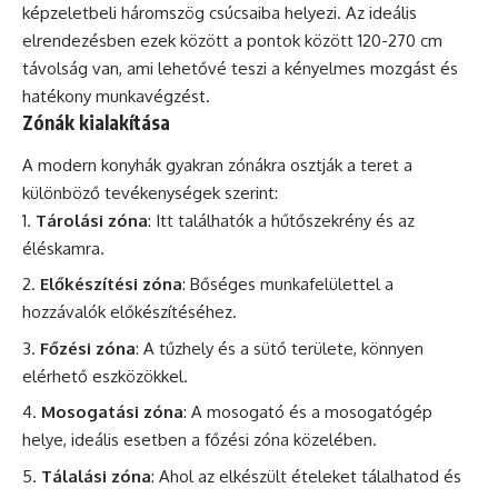
képzeletbeli háromszög csúcsaiba helyezi. Az ideális
elrendezésben ezek között a pontok között 120-270 cm
távolság van, ami lehetővé teszi a kényelmes mozgást és
hatékony munkavégzést.
Zónák kialakítása
A modern konyhák gyakran zónákra osztják a teret a
különböző tevékenységek szerint:
Tárolási zóna
: Itt találhatók a hűtőszekrény és az
éléskamra.
Előkészítési zóna
: Bőséges munkafelülettel a
hozzávalók előkészítéséhez.
Főzési zóna
: A tűzhely és a sütő területe, könnyen
elérhető eszközökkel.
Mosogatási zóna
: A mosogató és a mosogatógép
helye, ideális esetben a főzési zóna közelében.
Tálalási zóna
: Ahol az elkészült ételeket tálalhatod és