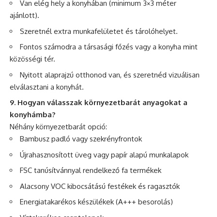
Van elég hely a konyhában (minimum 3×3 méter
ajánlott).
Szeretnél extra munkafelületet és tárolóhelyet.
Fontos számodra a társasági főzés vagy a konyha mint
közösségi tér.
Nyitott alaprajzú otthonod van, és szeretnéd vizuálisan
elválasztani a konyhát.
9. Hogyan válasszak környezetbarát anyagokat a
konyhámba?
Néhány környezetbarát opció:
Bambusz padló vagy szekrényfrontok
Újrahasznosított üveg vagy papír alapú munkalapok
FSC tanúsítvánnyal rendelkező fa termékek
Alacsony VOC kibocsátású festékek és ragasztók
Energiatakarékos készülékek (A+++ besorolás)