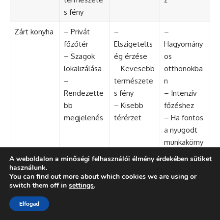
s fény
Zárt konyha
– Privát
–
–
főzőtér
Elszigetelts
Hagyomány
– Szagok
ég érzése
os
lokalizálása
– Kevesebb
otthonokba
–
természete
n
Rendezette
s fény
– Intenzív
bb
– Kisebb
főzéshez
megjelenés
térérzet
– Ha fontos
a nyugodt
munkakörny
ezet
A weboldalon a minőségi felhasználói élmény érdekében sütiket
használunk.
Ez a táblázat segíthet átlátni a nyitott és zárt konyhák
You can find out more about which cookies we are using or
előnyeit és hátrányait, valamint azt, hogy mikor melyik
switch them off in
settings
.
elrendezés lehet ideális. A döntés nagyban függ a
Elfogad
személyes preferenciáidtól és életstílusodtól.
Akár nyitott, akár zárt konyha mellett döntesz, a lényeg,