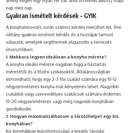
amely végén egy olyan tér vár, ahol örömmel alkotsz majd
nap mint nap.
Gyakran ismételt kérdések – GYIK
A konyhatervezés során számos kérdés merülhet fel. Íme
néhány gyakran ismételt kérdés és a hozzájuk tartozó
válaszok, amelyek segíthetnek eligazodni a tervezés
útvesztőiben:
1. Mekkora legyen ideálisan a konyha mérete?
A konyha ideális mérete nagyban függ a háztartás
méretétől és a főzési szokásoktól. Általánosságban
elmondható, hogy egy 2-3 fős család számára egy 10-12
négyzetméteres konyha már kényelmes lehet. Nagyobb
családok vagy szenvedélyes szakácsok számára érdemes
15-20 négyzetméteres vagy még nagyobb konyhában
gondolkodni.
2. Hogyan maximalizálhatom a tárolóhelyet egy kis
konyhában?
Kis konyhákban kulcsfontosságú a kreatív tárolási