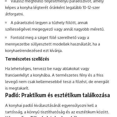
Válassz megfelelő teljesítményű páraelszívót, amely
képes a konyha légterét óránként legalább 10-12-szer
átforgatni.
A páraelszívó legyen a tűzhely fölött, annak
szélességével megegyező vagy annál nagyobb méretű.
Fontold meg a sziget fölé szerelhető vagy a
mennyezetbe süllyesztett modellek használatát, ha a
konyhaelrendezésed ezt kívánja.
Természetes szellőzés
Ha lehetséges, tervezz be nagy ablakokat vagy
franciaerkélyt a konyhába. A természetes fény és a friss
levegő nem csak kellemesebbé teszi a főzést, de energiát
is megtakarít.
Padló: Praktikum és esztétikum találkozása
A konyhai padló kiválasztásánál egyensúlyozni kell a
tartósság, a könnyű tisztíthatóság és az esztétikum között.