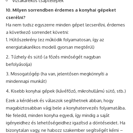
Víztakarékos csaptelepek
10. Milyen sorrendben érdemes a konyhai gépeket
cserélni?
Ha nem tudsz egyszerre minden gépet lecserélni, érdemes
a következő sorrendet követni:
Hűtőszekrény (ez működik folyamatosan, így az
energiatakarékos modell gyorsan megtérül)
Tűzhely és sütő (a főzés minőségét nagyban
befolyásolja)
Mosogatógép (ha van, jelentősen megkönnyíti a
mindennapi munkát)
Kisebb konyhai gépek (kávéfőző, mikrohullámú sütő, stb.)
Ezek a kérdések és válaszok segíthetnek abban, hogy
magabiztosabban vágj bele a konyhatervezés folyamatába.
Ne feledd, minden konyha egyedi, így mindig a saját
igényeidhez és lehetőségeidhez igazítsd a döntéseidet. Ha
bizonytalan vagy, ne habozz szakember segítségét kérni –