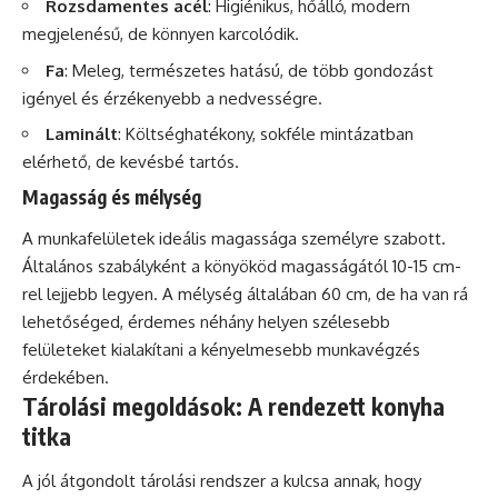
Rozsdamentes acél
: Higiénikus, hőálló, modern
megjelenésű, de könnyen karcolódik.
Fa
: Meleg, természetes hatású, de több gondozást
igényel és érzékenyebb a nedvességre.
Laminált
: Költséghatékony, sokféle mintázatban
elérhető, de kevésbé tartós.
Magasság és mélység
A munkafelületek ideális magassága személyre szabott.
Általános szabályként a könyököd magasságától 10-15 cm-
rel lejjebb legyen. A mélység általában 60 cm, de ha van rá
lehetőséged, érdemes néhány helyen szélesebb
felületeket kialakítani a kényelmesebb munkavégzés
érdekében.
Tárolási megoldások: A rendezett konyha
titka
A jól átgondolt tárolási rendszer a kulcsa annak, hogy