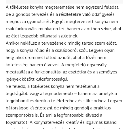
A tökéletes konyha megteremtése nem egyszerű feladat,
de a gondos tervezés és a részletekre való odafigyelés
meghozza gyümölcsét. Egy jól megtervezett konyha nem
csak funkcionális munkaterület, hanem az otthon szíve, ahol
az élet legszebb pillanatai születnek.
Amikor nekiállsz a tervezésnek, mindig tartsd szem előtt,
hogy a konyha rólad és a családodról szól. Legyen olyan
hely, ahol örömmel töltöd az időt, ahol a főzés nem
kötelesség, hanem élvezet. A megfelelő egyensúly
megtalálása a funkcionalitás, az esztétika és a személyes
igények között kulcsfontosságú.
Ne feledd, a tökéletes konyha nem feltétlenül a
legdrágább vagy a legmodernebb – hanem az, amelyik a
legjobban illeszkedik a te életedhez és stílusodhoz. Legyen
bátorságod kísérletezni, de mindig gondolj a praktikus
szempontokra is. És ami a legfontosabb: élvezd a
folyamatot! A konyhatervezés kreatív és izgalmas kaland,