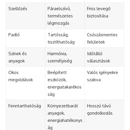
Szellőzés
Páraelszívó,
Friss levegő
természetes
biztosítása
légmozgás
Padló
Tartósság,
Csúszásmentes
tisztíthatóság
felületek
Színek és
Harmónia,
Időtálló
anyagok
személyiség
választások
Okos
Beépített
Valós igényekre
megoldások
eszközök,
szabva
energiatakarékos
ság
Fenntarthatóság
Környezetbarát
Hosszú távú
anyagok,
gondolkodás
energiahatékonys
ág