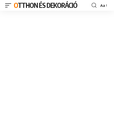
OTTHON ÉS DEKORÁCIÓ
Aa
Font
Resizer