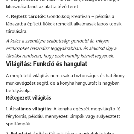
kihasználatlanul az alatta lévő teret.
Rejtett tárolók
: Gondolkodj kreatívan – például a
lábazatba épített fiókok remekül alkalmasak lapos tepsik
tárolására.
A kulcs a személyre szabottság: gondold át, milyen
eszközöket használsz leggyakrabban, és alakítsd úgy a
tárolási rendszert, hogy ezek mindig kéznél legyenek.
Világítás: Funkció és hangulat
A megfelelő világítás nem csak a biztonságos és hatékony
munkavégzést segíti, de a konyha hangulatát is nagyban
befolyásolja.
Rétegezett világítás
Általános világítás
: A konyha egészét megvilágító fő
fényforrás, például mennyezeti lámpák vagy süllyesztett
spotlámpák.
Feladatvilágítás
: Célzott fény a munkafelületekre,