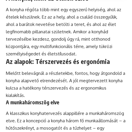
A
konyha
régóta több mint egy egyszerű helyiség, ahol az
ételek készülnek. Ez az a hely, ahol a család összegyűlik,
ahol a barátok nevetése betölti a teret, és ahol az élet
legfinomabb pillanatai születnek. Amikor a konyhád
tervezésébe kezdesz, gondolj úgy rá, mint otthonod
központjára, egy multifunkcionális térre, amely tükrözi
személyiségedet és életstílusodat.
Az alapok: Térszervezés és ergonómia
Mielőtt belevágnál a részletekbe, fontos, hogy átgondold a
konyha alapvető elrendezését. A jól megtervezett konyha
kulcsa a hatékony térszervezés és az ergonomikus
kialakítás.
A munkaháromszög elve
A klasszikus konyhatervezés alappillére a munkaháromszög
elve. Ez a koncepció a konyha három fő munkaállomását – a
hűtőszekrényt, a mosogatót és a tűzhelyet – egy