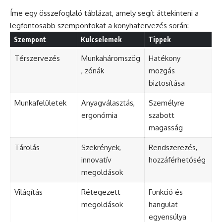
Íme egy összefoglaló táblázat, amely segít áttekinteni a
legfontosabb szempontokat a konyhatervezés során:
Szempont
Kulcselemek
Tippek
Térszervezés
Munkaháromszög
Hatékony
, zónák
mozgás
biztosítása
Munkafelületek
Anyagválasztás,
Személyre
ergonómia
szabott
magasság
Tárolás
Szekrények,
Rendszerezés,
innovatív
hozzáférhetőség
megoldások
Világítás
Rétegezett
Funkció és
megoldások
hangulat
egyensúlya