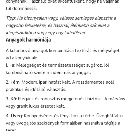
konyhának. Használd őket akcentusként, hogy ne váljanak
túl dominánssá.
Tipp: Ha bizonytalan vagy, válassz semleges alapszínt a
nagyobb felületekre, és használj élénkebb színeket a
kiegészítőkben vagy egy-egy falfelületen.
Anyagok harmóniája
A különböző anyagok kombinálása textúrát és mélységet
ad a konyhának:
Fa
: Melegséget és természetességet sugároz. Jól
kombinálható szinte minden más anyaggal.
Fém
: Modern, ipari hatást kelt. A rozsdamentes acél
praktikus és időtálló választás.
Kő
: Elegáns és robusztus megjelenést biztosít. A márvány
vagy gránit luxus érzetet kelt.
Üveg
: Könnyedséget és fényt hoz a térbe. Üveghátfalak
vagy üvegajtós szekrények formájában használva tágítja a
teret.