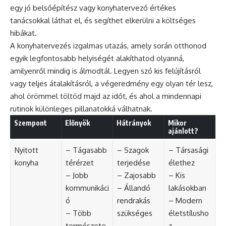
egy jó belsőépítész vagy konyhatervező értékes
tanácsokkal láthat el, és segíthet elkerülni a költséges
hibákat.
A konyhatervezés izgalmas utazás, amely során otthonod
egyik legfontosabb helyiségét alakíthatod olyanná,
amilyenről mindig is álmodtál. Legyen szó kis felújításról
vagy teljes átalakításról, a végeredmény egy olyan tér lesz,
ahol örömmel töltöd majd az időt, és ahol a mindennapi
rutinok különleges pillanatokká válhatnak.
Szempont
Előnyök
Hátrányok
Mikor
ajánlott?
Nyitott
– Tágasabb
– Szagok
– Társasági
konyha
térérzet
terjedése
élethez
– Jobb
– Zajosabb
– Kis
kommunikáci
– Állandó
lakásokban
ó
rendrakás
– Modern
– Több
szükséges
életstílusho
természete
z