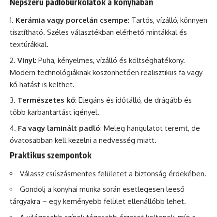
Népszerű padlóburkolatok a konyhában
Kerámia vagy porcelán csempe
: Tartós, vízálló, könnyen
tisztítható. Széles választékban elérhető mintákkal és
textúrákkal.
Vinyl
: Puha, kényelmes, vízálló és költséghatékony.
Modern technológiáknak köszönhetően realisztikus fa vagy
kő hatást is kelthet.
Természetes kő
: Elegáns és időtálló, de drágább és
több karbantartást igényel.
Fa vagy laminált padló
: Meleg hangulatot teremt, de
óvatosabban kell kezelni a nedvesség miatt.
Praktikus szempontok
Válassz csúszásmentes felületet a biztonság érdekében.
Gondolj a konyhai munka során esetlegesen leeső
tárgyakra – egy keményebb felület ellenállóbb lehet.