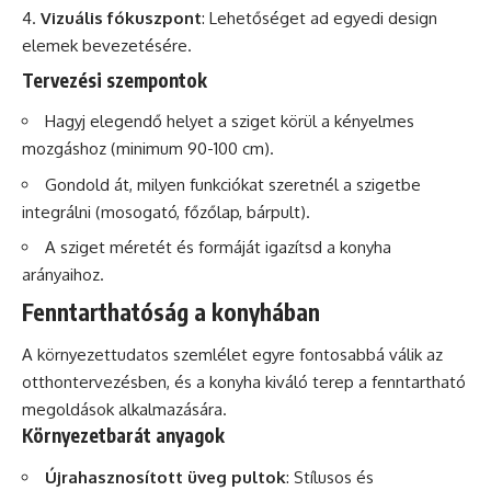
Vizuális fókuszpont
: Lehetőséget ad egyedi design
elemek bevezetésére.
Tervezési szempontok
Hagyj elegendő helyet a sziget körül a kényelmes
mozgáshoz (minimum 90-100 cm).
Gondold át, milyen funkciókat szeretnél a szigetbe
integrálni (mosogató, főzőlap, bárpult).
A sziget méretét és formáját igazítsd a konyha
arányaihoz.
Fenntarthatóság a konyhában
A környezettudatos szemlélet egyre fontosabbá válik az
otthontervezésben, és a konyha kiváló terep a fenntartható
megoldások alkalmazására.
Környezetbarát anyagok
Újrahasznosított üveg pultok
: Stílusos és