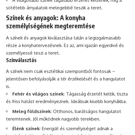
A világosabb színek tágasabb érzetet keltenek, míg a
sötétebb árnyalatok melegebbé teszik a teret.
Színek és anyagok: A konyha
személyiségének megteremtése
A színek és anyagok kiválasztása talán a legizgalmasabb
része a konyhatervezésnek. Ez az, ami igazán egyedivé és
személyessé teszi a teret.
Színválasztás
A színek nem csak esztétikai szempontból fontosak –
jelentősen befolyásolják a tér érzékelését és a hangulatot
is.
Fehér és világos színek
: Tágasság érzetét keltik, tiszta
és friss hatást eredményeznek. Ideálisak kisebb konyhákba.
Meleg földszínek
: Otthonos, barátságos hangulatot
teremtenek. Jól működnek nagyobb terekben.
Élénk színek
: Energiát és személyiséget adnak a