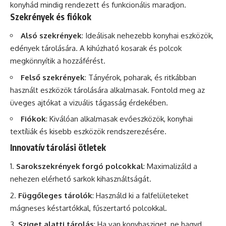
konyhád mindig rendezett és funkcionális maradjon.
Szekrények és fiókok
Alsó szekrények
: Ideálisak nehezebb konyhai eszközök,
edények tárolására. A kihúzható kosarak és polcok
megkönnyítik a hozzáférést.
Felső szekrények
: Tányérok, poharak, és ritkábban
használt eszközök tárolására alkalmasak. Fontold meg az
üveges ajtókat a vizuális tágasság érdekében.
Fiókok
: Kiválóan alkalmasak evőeszközök, konyhai
textíliák és kisebb eszközök rendszerezésére.
Innovatív tárolási ötletek
Sarokszekrények forgó polcokkal
: Maximalizáld a
nehezen elérhető sarkok kihasználtságát.
Függőleges tárolók
: Használd ki a falfelületeket
mágneses késtartókkal, fűszertartó polcokkal.
Sziget alatti
tárolás
: Ha van konyhasziget, ne hagyd