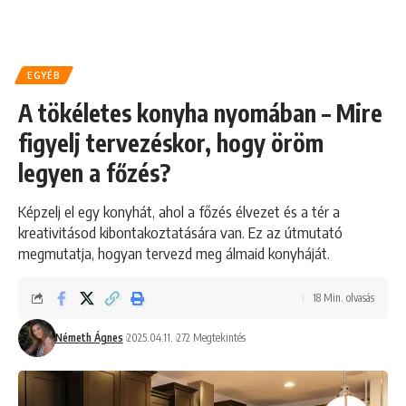
EGYÉB
A tökéletes konyha nyomában – Mire
figyelj tervezéskor, hogy öröm
legyen a főzés?
Képzelj el egy konyhát, ahol a főzés élvezet és a tér a
kreativitásod kibontakoztatására van. Ez az útmutató
megmutatja, hogyan tervezd meg álmaid konyháját.
18 Min. olvasás
Németh Ágnes
2025.04.11.
272 Megtekintés