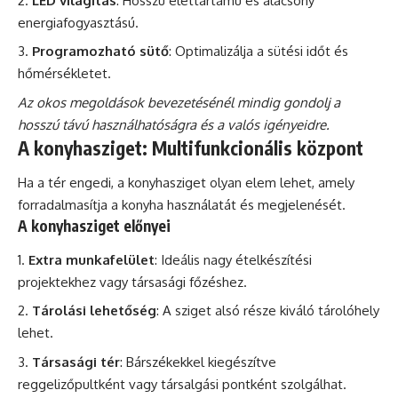
LED világítás
: Hosszú élettartamú és alacsony
energiafogyasztású.
Programozható sütő
: Optimalizálja a sütési időt és
hőmérsékletet.
Az okos megoldások bevezetésénél mindig gondolj a
hosszú távú használhatóságra és a valós igényeidre.
A konyhasziget: Multifunkcionális központ
Ha a tér engedi, a konyhasziget olyan elem lehet, amely
forradalmasítja a konyha használatát és megjelenését.
A konyhasziget előnyei
Extra munkafelület
: Ideális nagy ételkészítési
projektekhez vagy társasági főzéshez.
Tárolási lehetőség
: A sziget alsó része kiváló tárolóhely
lehet.
Társasági tér
: Bárszékekkel kiegészítve
reggelizőpultként vagy társalgási pontként szolgálhat.