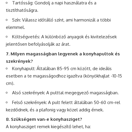
Tartósság: Gondolj a napi használatra és a
tisztíthatóságra.
Szín: Válassz időtálló színt, ami harmonizál a többi
elemmel.
Költségvetés: A különböző anyagok és kivitelezések
jelentősen befolyásolják az árat.
7. Milyen magasságban legyenek a konyhapultok és
szekrények?
Konyhapult: Általában 85-95 cm között, de ideális
esetben a te magasságodhoz igazítva (könyökhajlat -10-15
cm).
Alsó szekrények: A pulttal megegyező magasságban.
Felső szekrények: A pult felett általában 50-60 cm-rel
kezdődnek, és a plafonig vagy közel addig érnek.
8. Szükségem van-e konyhasziget?
A konyhasziget remek kiegészítő lehet, ha: