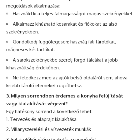
megoldások alkalmazása:
Használd ki a teljes falmagasságot magas szekrényekkel.
Alkalmazz kihúzható kosarakat és fiókokat az alsó
szekrényekben.
Gondolkodj függőlegesen: használj fali tárolókat,
mágneses késtartókat.
A sarokszekrényekbe szerelj forgó tálcákat a jobb
kihasználtság érdekében.
Ne feledkezz meg az ajtók belső oldaláról sem, ahova
kisebb tároló elemeket rögzíthetsz.
3. Milyen sorrendben érdemes a konyha felújítását
vagy kialakítását végezni?
Egy hatékony sorrend a következő lehet:
Tervezés és alaprajz kialakítása
Villanyszerelési és vízvezeték munkák
Falak előkészítése (vakolás, csempézés)